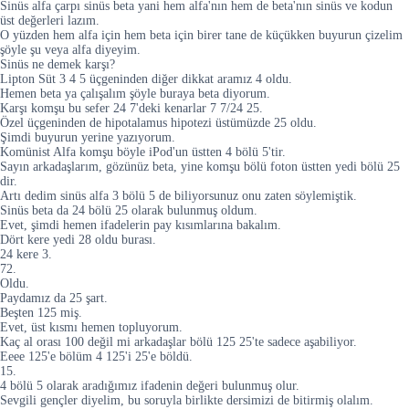
Sinüs alfa çarpı sinüs beta yani hem alfa'nın hem de beta'nın sinüs ve kodun
üst değerleri lazım.
O yüzden hem alfa için hem beta için birer tane de küçükken buyurun çizelim
şöyle şu veya alfa diyeyim.
Sinüs ne demek karşı?
Lipton Süt 3 4 5 üçgeninden diğer dikkat aramız 4 oldu.
Hemen beta ya çalışalım şöyle buraya beta diyorum.
Karşı komşu bu sefer 24 7'deki kenarlar 7 7/24 25.
Özel üçgeninden de hipotalamus hipotezi üstümüzde 25 oldu.
Şimdi buyurun yerine yazıyorum.
Komünist Alfa komşu böyle iPod'un üstten 4 bölü 5'tir.
Sayın arkadaşlarım, gözünüz beta, yine komşu bölü foton üstten yedi bölü 25
dir.
Artı dedim sinüs alfa 3 bölü 5 de biliyorsunuz onu zaten söylemiştik.
Sinüs beta da 24 bölü 25 olarak bulunmuş oldum.
Evet, şimdi hemen ifadelerin pay kısımlarına bakalım.
Dört kere yedi 28 oldu burası.
24 kere 3.
72.
Oldu.
Paydamız da 25 şart.
Beşten 125 miş.
Evet, üst kısmı hemen topluyorum.
Kaç al orası 100 değil mi arkadaşlar bölü 125 25'te sadece aşabiliyor.
Eeee 125'e bölüm 4 125'i 25'e böldü.
15.
4 bölü 5 olarak aradığımız ifadenin değeri bulunmuş olur.
Sevgili gençler diyelim, bu soruyla birlikte dersimizi de bitirmiş olalım.