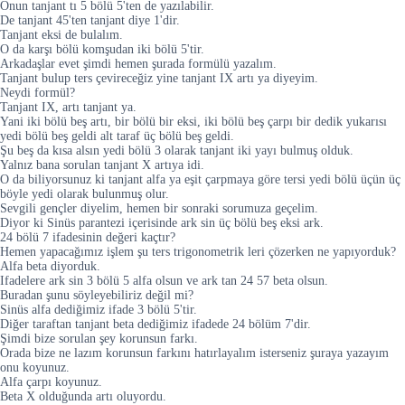
Onun tanjant tı 5 bölü 5'ten de yazılabilir.
De tanjant 45'ten tanjant diye 1'dir.
Tanjant eksi de bulalım.
O da karşı bölü komşudan iki bölü 5'tir.
Arkadaşlar evet şimdi hemen şurada formülü yazalım.
Tanjant bulup ters çevireceğiz yine tanjant IX artı ya diyeyim.
Neydi formül?
Tanjant IX, artı tanjant ya.
Yani iki bölü beş artı, bir bölü bir eksi, iki bölü beş çarpı bir dedik yukarısı
yedi bölü beş geldi alt taraf üç bölü beş geldi.
Şu beş da kısa alsın yedi bölü 3 olarak tanjant iki yayı bulmuş olduk.
Yalnız bana sorulan tanjant X artıya idi.
O da biliyorsunuz ki tanjant alfa ya eşit çarpmaya göre tersi yedi bölü üçün üç
böyle yedi olarak bulunmuş olur.
Sevgili gençler diyelim, hemen bir sonraki sorumuza geçelim.
Diyor ki Sinüs parantezi içerisinde ark sin üç bölü beş eksi ark.
24 bölü 7 ifadesinin değeri kaçtır?
Hemen yapacağımız işlem şu ters trigonometrik leri çözerken ne yapıyorduk?
Alfa beta diyorduk.
Ifadelere ark sin 3 bölü 5 alfa olsun ve ark tan 24 57 beta olsun.
Buradan şunu söyleyebiliriz değil mi?
Sinüs alfa dediğimiz ifade 3 bölü 5'tir.
Diğer taraftan tanjant beta dediğimiz ifadede 24 bölüm 7'dir.
Şimdi bize sorulan şey korunsun farkı.
Orada bize ne lazım korunsun farkını hatırlayalım isterseniz şuraya yazayım
onu koyunuz.
Alfa çarpı koyunuz.
Beta X olduğunda artı oluyordu.