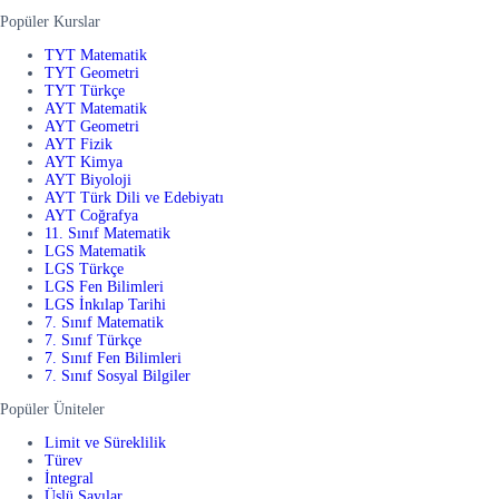
Popüler Kurslar
TYT Matematik
TYT Geometri
TYT Türkçe
AYT Matematik
AYT Geometri
AYT Fizik
AYT Kimya
AYT Biyoloji
AYT Türk Dili ve Edebiyatı
AYT Coğrafya
11. Sınıf Matematik
LGS Matematik
LGS Türkçe
LGS Fen Bilimleri
LGS İnkılap Tarihi
7. Sınıf Matematik
7. Sınıf Türkçe
7. Sınıf Fen Bilimleri
7. Sınıf Sosyal Bilgiler
Popüler Üniteler
Limit ve Süreklilik
Türev
İntegral
Üslü Sayılar