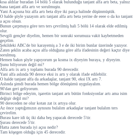
kısa aldılar buradan 14 bölü 5 olarak bulunduğu tanjant alfa artı beta, yalnız
bana tanjant alfa artı ve sorulmuştu.
Yani A açısına biz alfa artı beta diye iki parça halinde düşünmüştük.
O halde şöyle yazayım artı tanjant alfa artı beta yerine de eeee o da ko tanjant
a açısı olsun.
Bunun çarpmaya göre ters ters çevrilmiş hali 5 bölü 14 olarak elde edilmiş
olur.
Sevgili gençler diyelim, hemen bir sonraki sorumuza vakit kaybetmeden
geçelim.
Şekildeki ABC'de bir karayemiş a 3 e de iki birim bunlar üzerinde yazıyor.
Zaten şeklin acaba açısı alfa olduğuna göre alfa ifadesinin değeri kaçtır diye
sorulmuş.
Hemen bakın şöyle yapıyorum şu kısma ix diyeyim buraya, y diyeyim.
Şunu biliyorum değil mi?
Alfa artı ix artı y toplamı burada 90 derecedir.
Yani alfa aslında 90 derece eksi ix artı y olarak ifade edilebilir.
O halde tanjant alfa da arkadaşlar, tanjant 90, eksi IX artı 7.
Aslında şimdi burada hemen bölge dönüşümü uygulayalım.
90'dan geri geliyorum.
Birinci bölge edeyim, işaretin tanjant artı bütün fonksiyonlar artı ama isim
değişir değil mi?
90 dereceden ne olur kotan zat ix artıya olur.
Az önce yaptığımızın aynısını bulalım arkadaşlar tanjant bulalım ters
çevirelim.
Burası kare idi üç iki daha beş yapacak derecede 5'tir.
Şurası derecede 5'tir.
Hatta zaten burada iyi açısı nedir?
Tam köşegen olduğu için 45 derecedir.