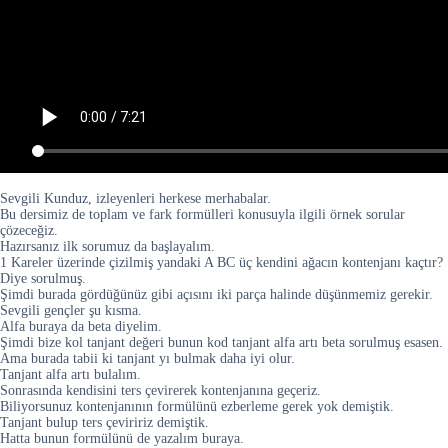
Sevgili Kunduz, izleyenleri herkese merhabalar.
Bu dersimiz de toplam ve fark formülleri konusuyla ilgili örnek sorular
çözeceğiz.
Hazırsanız ilk sorumuz da başlayalım.
1 Kareler üzerinde çizilmiş yandaki A BC üç kendini ağacın kontenjanı kaçtır?
Diye sorulmuş.
Şimdi burada gördüğünüz gibi açısını iki parça halinde düşünmemiz gerekir.
Sevgili gençler şu kısma.
Alfa buraya da beta diyelim.
Şimdi bize kol tanjant değeri bunun kod tanjant alfa artı beta sorulmuş esasen.
Ama burada tabii ki tanjant yı bulmak daha iyi olur.
Tanjant alfa artı bulalım.
Sonrasında kendisini ters çevirerek kontenjanına geçeriz.
Biliyorsunuz kontenjanının formülünü ezberleme gerek yok demiştik.
Tanjant bulup ters çeviririz demiştik.
Hatta bunun formülünü de yazalım buraya.