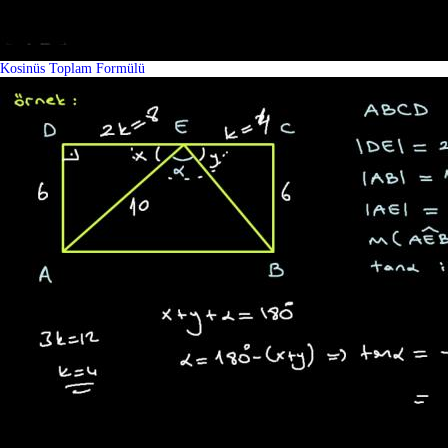
Kosinüs Toplam Formülü