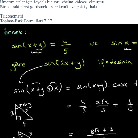
Umarım sizler için faydalı bir soru çözüm videosu olmuştur.
Bir sonraki dersi görüşmek üzere kendinize çok iyi bakın.
Trigonometri
Toplam-Fark Formülleri
7
/
7