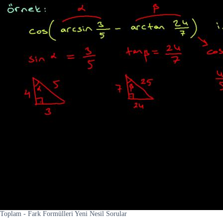
Toplam - Fark Formülleri Yeni Nesil Sorular