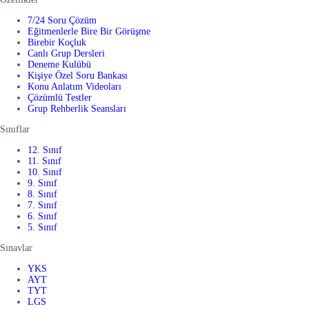
7/24 Soru Çözüm
Eğitmenlerle Bire Bir Görüşme
Birebir Koçluk
Canlı Grup Dersleri
Deneme Kulübü
Kişiye Özel Soru Bankası
Konu Anlatım Videoları
Çözümlü Testler
Grup Rehberlik Seansları
Sınıflar
12. Sınıf
11. Sınıf
10. Sınıf
9. Sınıf
8. Sınıf
7. Sınıf
6. Sınıf
5. Sınıf
Sınavlar
YKS
AYT
TYT
LGS