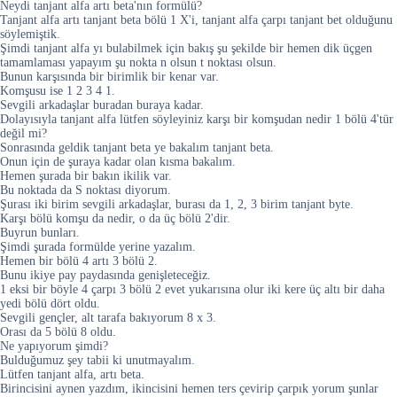
Neydi tanjant alfa artı beta'nın formülü?
Tanjant alfa artı tanjant beta bölü 1 X'i, tanjant alfa çarpı tanjant bet olduğunu
söylemiştik.
Şimdi tanjant alfa yı bulabilmek için bakış şu şekilde bir hemen dik üçgen
tamamlaması yapayım şu nokta n olsun t noktası olsun.
Bunun karşısında bir birimlik bir kenar var.
Komşusu ise 1 2 3 4 1.
Sevgili arkadaşlar buradan buraya kadar.
Dolayısıyla tanjant alfa lütfen söyleyiniz karşı bir komşudan nedir 1 bölü 4'tür
değil mi?
Sonrasında geldik tanjant beta ye bakalım tanjant beta.
Onun için de şuraya kadar olan kısma bakalım.
Hemen şurada bir bakın ikilik var.
Bu noktada da S noktası diyorum.
Şurası iki birim sevgili arkadaşlar, burası da 1, 2, 3 birim tanjant byte.
Karşı bölü komşu da nedir, o da üç bölü 2'dir.
Buyrun bunları.
Şimdi şurada formülde yerine yazalım.
Hemen bir bölü 4 artı 3 bölü 2.
Bunu ikiye pay paydasında genişleteceğiz.
1 eksi bir böyle 4 çarpı 3 bölü 2 evet yukarısına olur iki kere üç altı bir daha
yedi bölü dört oldu.
Sevgili gençler, alt tarafa bakıyorum 8 x 3.
Orası da 5 bölü 8 oldu.
Ne yapıyorum şimdi?
Bulduğumuz şey tabii ki unutmayalım.
Lütfen tanjant alfa, artı beta.
Birincisini aynen yazdım, ikincisini hemen ters çevirip çarpık yorum şunlar