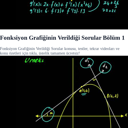
Fonksiyon Grafiğinin Verildiği Sorular Bölüm 1
Fonksiyon Grafiğinin Verildiği Sorular konusu, testler, tekrar videoları ve
konu özetleri için tıkla, üstelik tamamen ücretsiz!