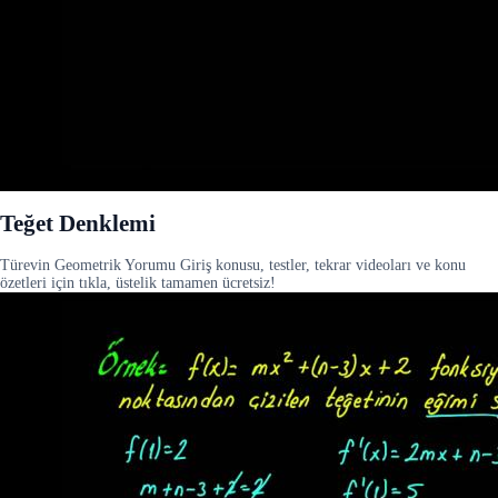
Teğet Denklemi
Türevin Geometrik Yorumu Giriş konusu, testler, tekrar videoları ve konu
özetleri için tıkla, üstelik tamamen ücretsiz!