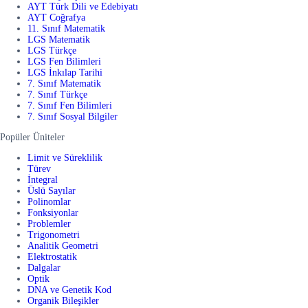
AYT Türk Dili ve Edebiyatı
AYT Coğrafya
11. Sınıf Matematik
LGS Matematik
LGS Türkçe
LGS Fen Bilimleri
LGS İnkılap Tarihi
7. Sınıf Matematik
7. Sınıf Türkçe
7. Sınıf Fen Bilimleri
7. Sınıf Sosyal Bilgiler
Popüler Üniteler
Limit ve Süreklilik
Türev
İntegral
Üslü Sayılar
Polinomlar
Fonksiyonlar
Problemler
Trigonometri
Analitik Geometri
Elektrostatik
Dalgalar
Optik
DNA ve Genetik Kod
Organik Bileşikler