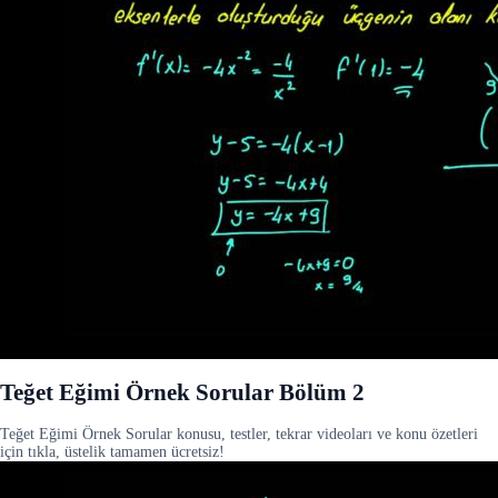
Teğet Eğimi Örnek Sorular Bölüm 2
Teğet Eğimi Örnek Sorular konusu, testler, tekrar videoları ve konu özetleri
için tıkla, üstelik tamamen ücretsiz!