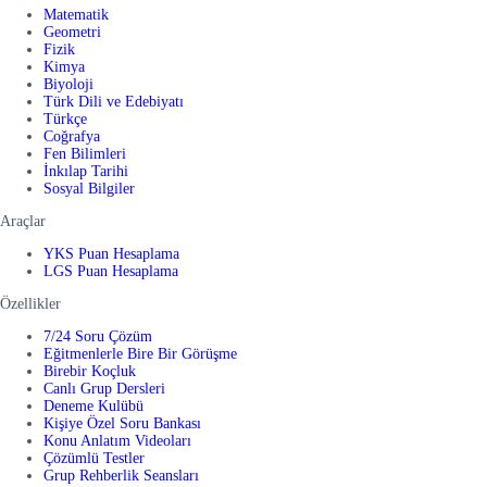
Matematik
Geometri
Fizik
Kimya
Biyoloji
Türk Dili ve Edebiyatı
Türkçe
Coğrafya
Fen Bilimleri
İnkılap Tarihi
Sosyal Bilgiler
Araçlar
YKS Puan Hesaplama
LGS Puan Hesaplama
Özellikler
7/24 Soru Çözüm
Eğitmenlerle Bire Bir Görüşme
Birebir Koçluk
Canlı Grup Dersleri
Deneme Kulübü
Kişiye Özel Soru Bankası
Konu Anlatım Videoları
Çözümlü Testler
Grup Rehberlik Seansları