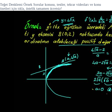
Teğet Denklemi Örnek Sorular konusu, testler, tekrar videoları ve konu
özetleri için tıkla, üstelik tamamen ücretsiz!