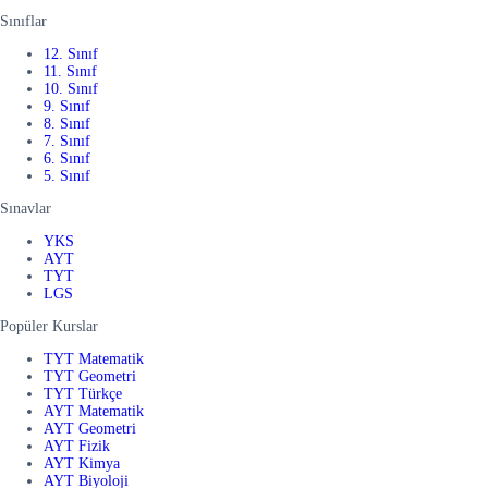
Sınıflar
12. Sınıf
11. Sınıf
10. Sınıf
9. Sınıf
8. Sınıf
7. Sınıf
6. Sınıf
5. Sınıf
Sınavlar
YKS
AYT
TYT
LGS
Popüler Kurslar
TYT Matematik
TYT Geometri
TYT Türkçe
AYT Matematik
AYT Geometri
AYT Fizik
AYT Kimya
AYT Biyoloji