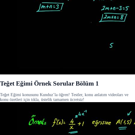
Teğet Eğimi Örnek Sorular Bölüm 1
Teğet Eğimi konusunu Kunduz’la öğren! Testler, konu anlatım videoları ve
konu özetleri için tıkla, üstelik tamamen ücretsiz!