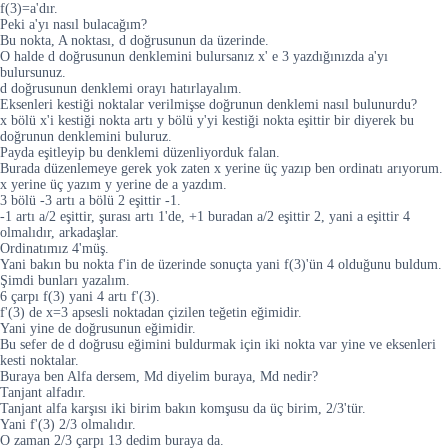
f(3)=a'dır.
Peki a'yı nasıl bulacağım?
Bu nokta, A noktası, d doğrusunun da üzerinde.
O halde d doğrusunun denklemini bulursanız x' e 3 yazdığınızda a'yı
bulursunuz.
d doğrusunun denklemi orayı hatırlayalım.
Eksenleri kestiği noktalar verilmişse doğrunun denklemi nasıl bulunurdu?
x bölü x'i kestiği nokta artı y bölü y'yi kestiği nokta eşittir bir diyerek bu
doğrunun denklemini buluruz.
Payda eşitleyip bu denklemi düzenliyorduk falan.
Burada düzenlemeye gerek yok zaten x yerine üç yazıp ben ordinatı arıyorum.
x yerine üç yazım y yerine de a yazdım.
3 bölü -3 artı a bölü 2 eşittir -1.
-1 artı a/2 eşittir, şurası artı 1'de, +1 buradan a/2 eşittir 2, yani a eşittir 4
olmalıdır, arkadaşlar.
Ordinatımız 4'müş.
Yani bakın bu nokta f'in de üzerinde sonuçta yani f(3)'ün 4 olduğunu buldum.
Şimdi bunları yazalım.
6 çarpı f(3) yani 4 artı f'(3).
f'(3) de x=3 apsesli noktadan çizilen teğetin eğimidir.
Yani yine de doğrusunun eğimidir.
Bu sefer de d doğrusu eğimini buldurmak için iki nokta var yine ve eksenleri
kesti noktalar.
Buraya ben Alfa dersem, Md diyelim buraya, Md nedir?
Tanjant alfadır.
Tanjant alfa karşısı iki birim bakın komşusu da üç birim, 2/3'tür.
Yani f'(3) 2/3 olmalıdır.
O zaman 2/3 çarpı 13 dedim buraya da.