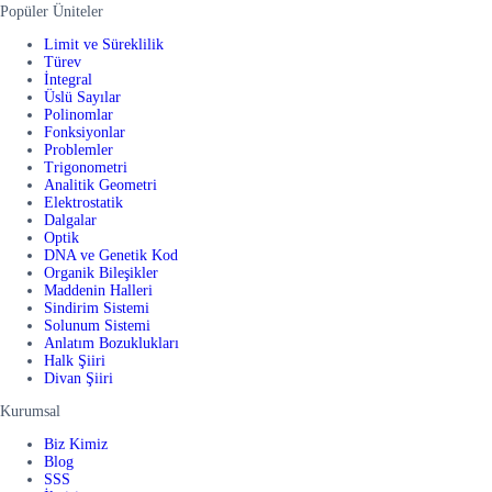
Popüler Üniteler
Limit ve Süreklilik
Türev
İntegral
Üslü Sayılar
Polinomlar
Fonksiyonlar
Problemler
Trigonometri
Analitik Geometri
Elektrostatik
Dalgalar
Optik
DNA ve Genetik Kod
Organik Bileşikler
Maddenin Halleri
Sindirim Sistemi
Solunum Sistemi
Anlatım Bozuklukları
Halk Şiiri
Divan Şiiri
Kurumsal
Biz Kimiz
Blog
SSS