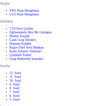
Araçlar
YKS Puan Hesaplama
LGS Puan Hesaplama
Özellikler
7/24 Soru Çözüm
Eğitmenlerle Bire Bir Görüşme
Birebir Koçluk
Canlı Grup Dersleri
Deneme Kulübü
Kişiye Özel Soru Bankası
Konu Anlatım Videoları
Çözümlü Testler
Grup Rehberlik Seansları
Sınıflar
12. Sınıf
11. Sınıf
10. Sınıf
9. Sınıf
8. Sınıf
7. Sınıf
6. Sınıf
5. Sınıf