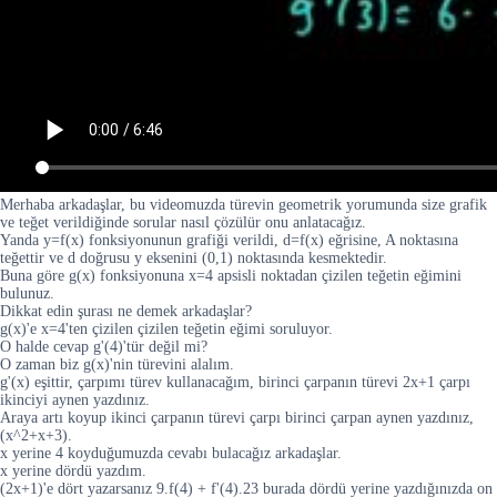
Merhaba arkadaşlar, bu videomuzda türevin geometrik yorumunda size grafik
ve teğet verildiğinde sorular nasıl çözülür onu anlatacağız.
Yanda y=f(x) fonksiyonunun grafiği verildi, d=f(x) eğrisine, A noktasına
teğettir ve d doğrusu y eksenini (0,1) noktasında kesmektedir.
Buna göre g(x) fonksiyonuna x=4 apsisli noktadan çizilen teğetin eğimini
bulunuz.
Dikkat edin şurası ne demek arkadaşlar?
g(x)'e x=4'ten çizilen çizilen teğetin eğimi soruluyor.
O halde cevap g'(4)'tür değil mi?
O zaman biz g(x)'nin türevini alalım.
g'(x) eşittir, çarpımı türev kullanacağım, birinci çarpanın türevi 2x+1 çarpı
ikinciyi aynen yazdınız.
Araya artı koyup ikinci çarpanın türevi çarpı birinci çarpan aynen yazdınız,
(x^2+x+3).
x yerine 4 koyduğumuzda cevabı bulacağız arkadaşlar.
x yerine dördü yazdım.
(2x+1)'e dört yazarsanız 9.f(4) + f'(4).23 burada dördü yerine yazdığınızda on