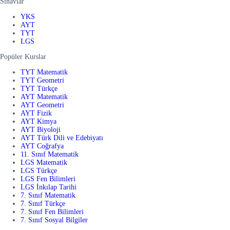
Sınavlar
YKS
AYT
TYT
LGS
Popüler Kurslar
TYT Matematik
TYT Geometri
TYT Türkçe
AYT Matematik
AYT Geometri
AYT Fizik
AYT Kimya
AYT Biyoloji
AYT Türk Dili ve Edebiyatı
AYT Coğrafya
11. Sınıf Matematik
LGS Matematik
LGS Türkçe
LGS Fen Bilimleri
LGS İnkılap Tarihi
7. Sınıf Matematik
7. Sınıf Türkçe
7. Sınıf Fen Bilimleri
7. Sınıf Sosyal Bilgiler