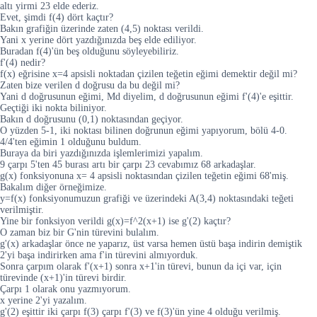
altı yirmi 23 elde ederiz.
Evet, şimdi f(4) dört kaçtır?
Bakın grafiğin üzerinde zaten (4,5) noktası verildi.
Yani x yerine dört yazdığınızda beş elde ediliyor.
Buradan f(4)'ün beş olduğunu söyleyebiliriz.
f'(4) nedir?
f(x) eğrisine x=4 apsisli noktadan çizilen teğetin eğimi demektir değil mi?
Zaten bize verilen d doğrusu da bu değil mi?
Yani d doğrusunun eğimi, Md diyelim, d doğrusunun eğimi f'(4)'e eşittir.
Geçtiği iki nokta biliniyor.
Bakın d doğrusunu (0,1) noktasından geçiyor.
O yüzden 5-1, iki noktası bilinen doğrunun eğimi yapıyorum, bölü 4-0.
4/4'ten eğimin 1 olduğunu buldum.
Buraya da biri yazdığınızda işlemlerimizi yapalım.
9 çarpı 5'ten 45 burası artı bir çarpı 23 cevabımız 68 arkadaşlar.
g(x) fonksiyonuna x= 4 apsisli noktasından çizilen teğetin eğimi 68'miş.
Bakalım diğer örneğimize.
y=f(x) fonksiyonumuzun grafiği ve üzerindeki A(3,4) noktasındaki teğeti
verilmiştir.
Yine bir fonksiyon verildi g(x)=f^2(x+1) ise g'(2) kaçtır?
O zaman biz bir G'nin türevini bulalım.
g'(x) arkadaşlar önce ne yaparız, üst varsa hemen üstü başa indirin demiştik
2'yi başa indirirken ama f'in türevini almıyorduk.
Sonra çarpım olarak f'(x+1) sonra x+1'in türevi, bunun da içi var, için
türevinde (x+1)'in türevi birdir.
Çarpı 1 olarak onu yazmıyorum.
x yerine 2'yi yazalım.
g'(2) eşittir iki çarpı f(3) çarpı f'(3) ve f(3)'ün yine 4 olduğu verilmiş.