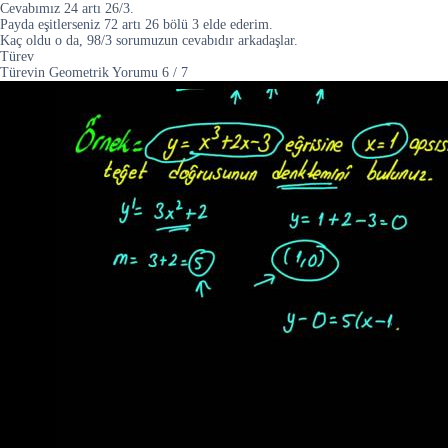
Cevabımız 24 artı 26/3.
Payda eşitlerseniz 72 artı 26 bölü 3 elde ederim.
Kaç oldu o da, 98/3 sorumuzun cevabıdır arkadaşlar.
Türev
Türevin Geometrik Yorumu
6
/
7