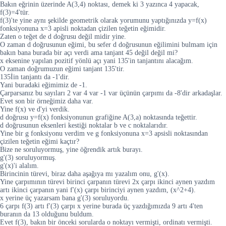
Bakın eğrinin üzerinde A(3,4) noktası, demek ki 3 yazınca 4 yapacak,
f(3)=4'tür.
f(3)'te yine aynı şekilde geometrik olarak yorumunu yaptığınızda y=f(x)
fonksiyonuna x=3 apisli noktadan çizilen teğetin eğimidir.
Zaten o teğet de d doğrusu değil midir yine.
O zaman d doğrusunun eğimi, bu sefer d doğrusunun eğilimini bulmam için
bakın bana burada bir açı verdi ama tanjant 45 değil değil mi?
x eksenine yapılan pozitif yönlü açı yani 135'in tanjantını alacağım.
O zaman doğrumuzun eğimi tanjant 135'tir.
135İin tanjantı da -1'dir.
Yani buradaki eğimimiz de -1.
Çarparsanız bu sayıları 2 var 4 var -1 var üçünün çarpımı da -8'dir arkadaşlar.
Evet son bir örneğimiz daha var.
Yine f(x) ve d'yi verdik.
d doğrusu y=f(x) fonksiyonunun grafiğine A(3,a) noktasında teğettir.
d doğrusunun eksenleri kestiği noktalar b ve c noktalarıdır.
Yine bir g fonksiyonu verdim ve g fonksiyonuna x=3 apsisli noktasından
çizilen teğetin eğimi kaçtır?
Bize ne soruluyormuş, yine öğrendik artık burayı.
g'(3) soruluyormuş.
g'(x)'i alalım.
Birincinin türevi, biraz daha aşağıya mı yazalım onu, g'(x).
Yine çarpımının türevi birinci çarpanın türevi 2x çarpı ikinci aynen yazdım
artı ikinci çarpanın yani f'(x) çarpı birinciyi aynen yazdım, (x^2+4).
x yerine üç yazarsam bana g'(3) soruluyordu.
6 çarpı f(3) artı f'(3) çarpı x yerine burada üç yazdığımızda 9 artı 4'ten
buranın da 13 olduğunu buldum.
Evet f(3), bakın bir önceki sorularda o noktayı vermişti, ordinatı vermişti.