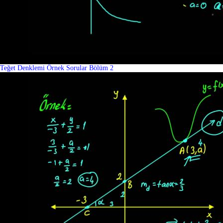
Teğet Denklemi Örnek Sorular Bölüm 2