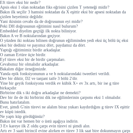
Eft türev eksi bir nedir?
Apsis eksi 1 olan noktadan fiks eğrisini çizilen T yeteneği midir?
Bakın ilk seçilir 3 hamsisi noktadan da X eşittir eksi bir apsesi noktadan da
çizilen heyetimiz değildir.
Yani ikisinin cevabı da de doğrusunun eyi midir?
Peki DH doğrusunun eğitimini nasıl bulurum?
Embedded diyelim geçtiği ilk nokta biliniyor.
Bakın A ve B noktalarından geçiyor.
O yüzden iki noktası bilinen doğrunun eğiliminden yedi eksi üç bölü üç eksi
eksi bir dediniz ve payımız dört, paydamız da dört.
Yaptığı eğitimimiz birdir arkadaşlar.
O zaman Ertüre üçte birdir.
Eyf türev eksi bir de birdir çarpmaları.
Cevabımız bir olmalıdır arkadaşlar.
Bakalım diğer örneğimizde.
Yanda epik fonksiyonunun a ve b noktalarındaki tweetleri verildi.
Dev bir diktir, D2 ve tanjant taife 3 bölü 2'dir.
Yine bir geyik fonksiyonu verdik ev kübik X+ ev 3x artı, bir ise g türe
birkaçıdır.
Birbirine dik s iki doğru arkadaşlar ne demekti?
Dev bir ile de iki birbirini dik ise eğilimlerinin çarpımı eksi 1 olmalıdır.
Bunu hatırlatalım.
Evet, şimdi G'nin türevi ne alalım biraz yukarı kaydırdığını g türev IX eşittir
ev küpü istedik.
Ne yaptı küp gördüğünüz?
Bakın üst var hemen bir o üstü aşağıya indirin.
3 Ev kareye ilk Z oldu çarpı evin türevi ni şimdi alın.
Artı ev 3 saati birincil evine alırken ev türev 3 lik saat bire dokunmayın çarpı