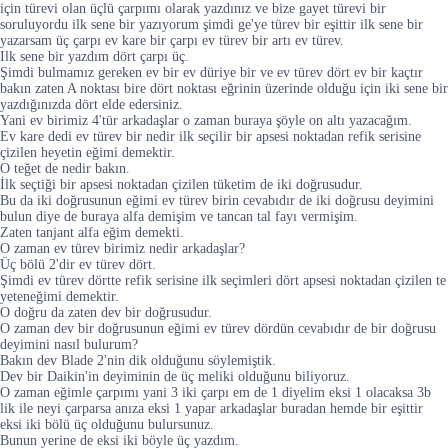
için türevi olan üçlü çarpımı olarak yazdınız ve bize gayet türevi bir
soruluyordu ilk sene bir yazıyorum şimdi ge'ye türev bir eşittir ilk sene bir
yazarsam üç çarpı ev kare bir çarpı ev türev bir artı ev türev.
Ilk sene bir yazdım dört çarpı üç.
Şimdi bulmamız gereken ev bir ev düriye bir ve ev türev dört ev bir kaçtır
bakın zaten A noktası bire dört noktası eğrinin üzerinde olduğu için iki sene bir
yazdığınızda dört elde edersiniz.
Yani ev birimiz 4'tür arkadaşlar o zaman buraya şöyle on altı yazacağım.
Ev kare dedi ev türev bir nedir ilk seçilir bir apsesi noktadan refik serisine
çizilen heyetin eğimi demektir.
O teğet de nedir bakın.
İlk seçtiği bir apsesi noktadan çizilen tüketim de iki doğrusudur.
Bu da iki doğrusunun eğimi ev türev birin cevabıdır de iki doğrusu deyimini
bulun diye de buraya alfa demişim ve tancan tal fayı vermişim.
Zaten tanjant alfa eğim demekti.
O zaman ev türev birimiz nedir arkadaşlar?
Üç bölü 2'dir ev türev dört.
Şimdi ev türev dörtte refik serisine ilk seçimleri dört apsesi noktadan çizilen te
yeteneğimi demektir.
O doğru da zaten dev bir doğrusudur.
O zaman dev bir doğrusunun eğimi ev türev dördün cevabıdır de bir doğrusu
deyimini nasıl bulurum?
Bakın dev Blade 2'nin dik olduğunu söylemiştik.
Dev bir Daikin'in deyiminin de üç meliki olduğunu biliyoruz.
O zaman eğimle çarpımı yani 3 iki çarpı em de 1 diyelim eksi 1 olacaksa 3b
lik ile neyi çarparsa anıza eksi 1 yapar arkadaşlar buradan hemde bir eşittir
eksi iki bölü üç olduğunu bulursunuz.
Bunun yerine de eksi iki böyle üç yazdım.