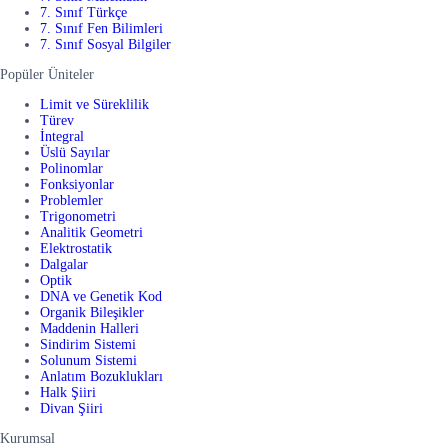
7. Sınıf Türkçe
7. Sınıf Fen Bilimleri
7. Sınıf Sosyal Bilgiler
Popüler Üniteler
Limit ve Süreklilik
Türev
İntegral
Üslü Sayılar
Polinomlar
Fonksiyonlar
Problemler
Trigonometri
Analitik Geometri
Elektrostatik
Dalgalar
Optik
DNA ve Genetik Kod
Organik Bileşikler
Maddenin Halleri
Sindirim Sistemi
Solunum Sistemi
Anlatım Bozuklukları
Halk Şiiri
Divan Şiiri
Kurumsal