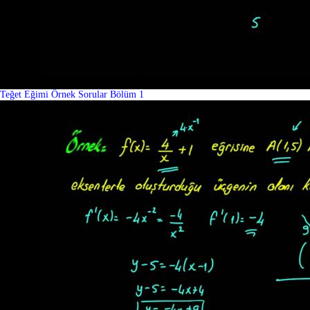
Teğet Eğimi Örnek Sorular Bölüm 1