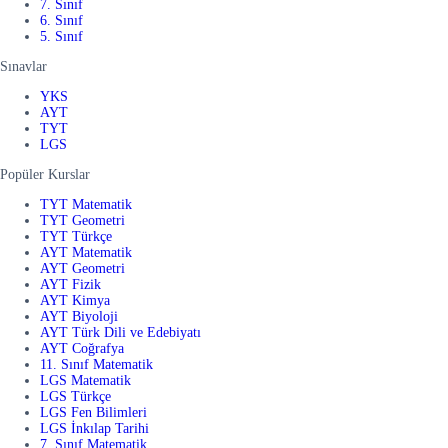
7. Sınıf
6. Sınıf
5. Sınıf
Sınavlar
YKS
AYT
TYT
LGS
Popüler Kurslar
TYT Matematik
TYT Geometri
TYT Türkçe
AYT Matematik
AYT Geometri
AYT Fizik
AYT Kimya
AYT Biyoloji
AYT Türk Dili ve Edebiyatı
AYT Coğrafya
11. Sınıf Matematik
LGS Matematik
LGS Türkçe
LGS Fen Bilimleri
LGS İnkılap Tarihi
7. Sınıf Matematik