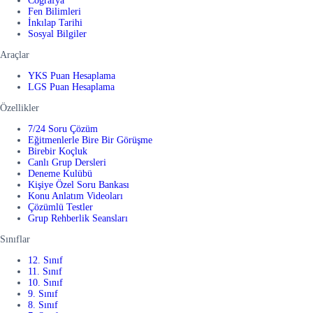
Coğrafya
Fen Bilimleri
İnkılap Tarihi
Sosyal Bilgiler
Araçlar
YKS Puan Hesaplama
LGS Puan Hesaplama
Özellikler
7/24 Soru Çözüm
Eğitmenlerle Bire Bir Görüşme
Birebir Koçluk
Canlı Grup Dersleri
Deneme Kulübü
Kişiye Özel Soru Bankası
Konu Anlatım Videoları
Çözümlü Testler
Grup Rehberlik Seansları
Sınıflar
12. Sınıf
11. Sınıf
10. Sınıf
9. Sınıf
8. Sınıf