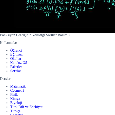
Fonksiyon Grafiğinin Verildiği Sorular Bölüm 2
Kullanıcılar
Öğrenci
Eğitmen
Okullar
Kunduz US
Paketler
Sorular
Dersler
Matematik
Geometri
Fizik
Kimya
Biyoloji
Türk Dili ve Edebiyatı
Türkçe