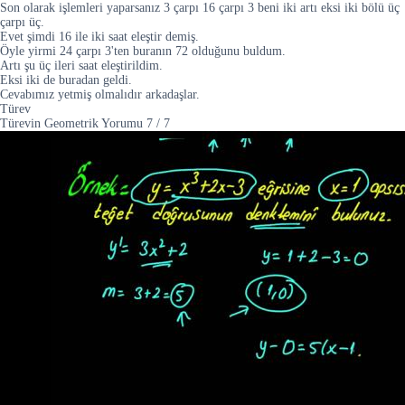
Son olarak işlemleri yaparsanız 3 çarpı 16 çarpı 3 beni iki artı eksi iki bölü üç
çarpı üç.
Evet şimdi 16 ile iki saat eleştir demiş.
Öyle yirmi 24 çarpı 3'ten buranın 72 olduğunu buldum.
Artı şu üç ileri saat eleştirildim.
Eksi iki de buradan geldi.
Cevabımız yetmiş olmalıdır arkadaşlar.
Türev
Türevin Geometrik Yorumu
7
/
7