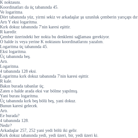
K noktasını.
Koordinatları da üç tabanında 45.
Ve logaritma.
Dört tabanında yüz, yirmi sekiz ve arkadaşlar şu uzunluk çemberin yarıçapı dır
Artı Y eksi logaritma.
Kırk dokuz tabanında 7'nin karesi eşittir.
R karedir.
Çember üzerindeki her nokta bu denklemi sağlaması gerekiyor.
O halde ix veya yerine K noktasını koordinatlarını yazalım.
Logaritma üç tabanında 45.
Eksi logaritma.
Üç tabanında beş.
Artı.
Logaritma.
4 tabanında 128 eksi.
Logaritma kırk dokuz tabanında 7'nin karesi eşittir.
R kale.
Bakın burada tabanlar üç.
Zaten o halde arada eksi var bölme yapılmış.
Yani burası logaritma.
Üç tabanında kırk beş bölü beş, yani dokuz.
Bunun karesi gelecek.
Artı.
Ee burada?
4 tabanında 128.
Nedir?
Arkadaşlar 257, 252 yani yedi bölü iki gelir.
Kırk dokuz tabanında yedi, yedi üzeri, bir, yedi üzeri ki.