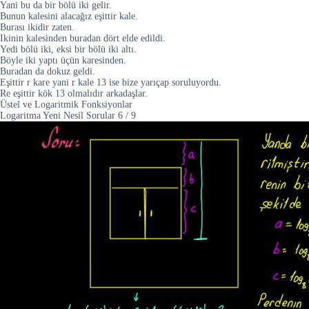
Yani bu da bir bölü iki gelir.
Bunun kalesini alacağız eşittir kale.
Burası ikidir zaten.
Ikinin kalesinden buradan dört elde edildi.
Yedi bölü iki, eksi bir bölü iki altı.
Böyle iki yaptı üçün karesinden.
Buradan da dokuz geldi.
Eşittir r kare yani r kale 13 ise bize yarıçap soruluyordu.
Re eşittir kök 13 olmalıdır arkadaşlar.
Üstel ve Logaritmik Fonksiyonlar
Logaritma Yeni Nesil Sorular
6
/
9