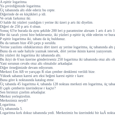
A eşittir logaritma.
Ya çevirdiğinizde logaritma.
Üç tabanında altı elde ederiz bu cepte.
Diğerinde de en küçükleri ρ idi.
Ve ortak farkımız iki.
O halde iki yüzleri yazdığım t yerine iki üzeri p artı iki diyelim.
Diğeri de 250 p artı 4 olsun.
Sonuç 63'te burada da aynı şekilde 200 leri p parantezine alırsam 1 artı 4 artı 16
Her iki tarafı yirmi bire beklerseniz, iki yüzleri p eşittir üç elde ederim ve bu
P eşittir logaritma iki, tabanı da üç buldunuz.
Bu da tamam bize 450 çarpı p soruldu.
Yerine yazılımı olduklarımızı dört üzeri ay yerine logaritma, üç tabanında altı 
Bunu da en sade haliyle yazmak istersek, dört yerine ikinin karesi yazıyorum.
Iki yüzleri iki logaritma iki tabanında altı.
Bu ikiyi de 6'nın üzerine gönderirseniz 250 logaritma iki tabanında otuz altı o
Yani sorunun cevabı otuz altı olmalıdır arkadaşlar.
Diğer örneğimizde devam ediyorum.
Merkezi Em AB ve yarıçapı R olan çember denklemi verildi bize.
Yüksek sahanın karesi artı eksi beğeni karesi eşittir r kare.
Buna göre k noktasında katalog etme.
Üç tabanda 45 logaritma 4, tabanda 128 noktası merkezi em logaritma, üç taba
Il çaplı çemberin üzerindeyse r kaçtır?
Sen birimizi çizelim arkadaşlar.
Merkez yerleştirelim.
Merkezimiz neydi?
Logaritma.
Üç tabanında 5.
Logaritma kırk dokuz tabanında yedi. Merkezimiz bu üzerindeki bir kaÃ noktası