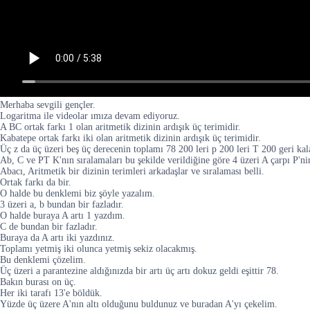
Merhaba sevgili gençler.
Logaritma ile videolar ımıza devam ediyoruz.
A BC ortak farkı 1 olan aritmetik dizinin ardışık üç terimidir.
Kabatepe ortak farkı iki olan aritmetik dizinin ardışık üç terimidir.
Üç z da üç üzeri beş üç derecenin toplamı 78 200 leri p 200 leri T 200 geri kal
Ab, C ve PT K'nın sıralamaları bu şekilde verildiğine göre 4 üzeri A çarpı P'ni
Abacı, Aritmetik bir dizinin terimleri arkadaşlar ve sıralaması belli.
Ortak farkı da bir.
O halde bu denklemi biz şöyle yazalım.
3 üzeri a, b bundan bir fazladır.
O halde buraya A artı 1 yazdım.
C de bundan bir fazladır.
Buraya da A artı iki yazdınız.
Toplamı yetmiş iki olunca yetmiş sekiz olacakmış.
Bu denklemi çözelim.
Üç üzeri a parantezine aldığınızda bir artı üç artı dokuz geldi eşittir 78.
Bakın burası on üç.
Her iki tarafı 13'e böldük.
Yüzde üç üzere A'nın altı olduğunu buldunuz ve buradan A'yı çekelim.