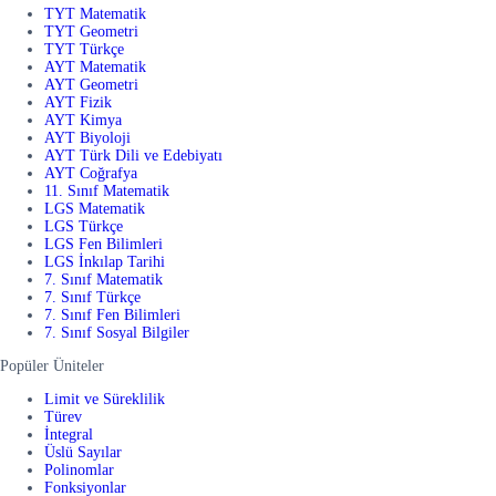
TYT Matematik
TYT Geometri
TYT Türkçe
AYT Matematik
AYT Geometri
AYT Fizik
AYT Kimya
AYT Biyoloji
AYT Türk Dili ve Edebiyatı
AYT Coğrafya
11. Sınıf Matematik
LGS Matematik
LGS Türkçe
LGS Fen Bilimleri
LGS İnkılap Tarihi
7. Sınıf Matematik
7. Sınıf Türkçe
7. Sınıf Fen Bilimleri
7. Sınıf Sosyal Bilgiler
Popüler Üniteler
Limit ve Süreklilik
Türev
İntegral
Üslü Sayılar
Polinomlar
Fonksiyonlar