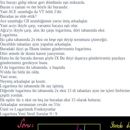
Siz burayı gidip tekrar geri döndünüz eşit miktarda.
Burası o zaman ve öte böyle iki burasıdır.
Yani ACE uzunluğu da VT bölü 2'dir.
Buradan ne elde ettik?
Ace uzunluğu CB uzunluğunun yarısı imiş arkadaşlar.
Yani acıyı ikiyle çarp, varsanız bacaya eşit olur.
Ağca'yı ikiyle çarp, alın iki çarpı logaritma, dört tabanında eksi.
Logaritma.
İki çaba tabanında 2x eksi on beşe eşit deyip sorumuzu çözeceğiz.
Öncelikle tabanları aynı yapalım arkadaşlar.
Buradaki ikiyi şu İlksen üstüne gönderirseniz logaritma.
Dört senede de ikinin karesi yazıyorum.
Hatta bu iki burada dursun şöyle IX Bu ikiyi dışarıya gönderirseniz paydaya
göndermeniz gerekiyor bunu.
O da logaritma iki tabanında, x başında.
N'oldu iki bölü iki oldu.
Yani orası.
Neymiş arkadaşlar şu kısım.
Logaritma iki tabanında ilk say işitmiş.
Diğeride logaritma iki tabanında 2x eksi 15 di tabanları aynı ise içleri birbirine
çeşitli yorduk.
Ilk eşittir iki x eksi on beş ise buradan eksi 15 olarak buluruz.
Arkadaşlar sorunuzun cevabı on 5'tir.
Üstel ve Logaritmik Fonksiyonlar
Logaritma Yeni Nesil Sorular
9
/
9