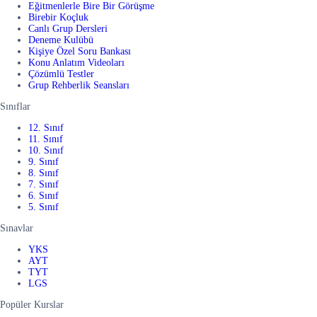
Eğitmenlerle Bire Bir Görüşme
Birebir Koçluk
Canlı Grup Dersleri
Deneme Kulübü
Kişiye Özel Soru Bankası
Konu Anlatım Videoları
Çözümlü Testler
Grup Rehberlik Seansları
Sınıflar
12. Sınıf
11. Sınıf
10. Sınıf
9. Sınıf
8. Sınıf
7. Sınıf
6. Sınıf
5. Sınıf
Sınavlar
YKS
AYT
TYT
LGS
Popüler Kurslar