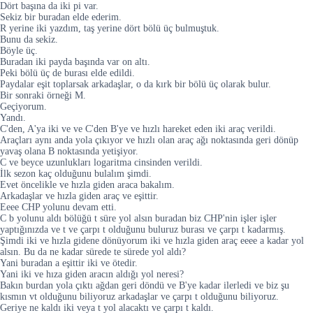
Dört başına da iki pi var.
Sekiz bir buradan elde ederim.
R yerine iki yazdım, taş yerine dört bölü üç bulmuştuk.
Bunu da sekiz.
Böyle üç.
Buradan iki payda başında var on altı.
Peki bölü üç de burası elde edildi.
Paydalar eşit toplarsak arkadaşlar, o da kırk bir bölü üç olarak bulur.
Bir sonraki örneği M.
Geçiyorum.
Yandı.
C'den, A'ya iki ve ve C'den B'ye ve hızlı hareket eden iki araç verildi.
Araçları aynı anda yola çıkıyor ve hızlı olan araç ağı noktasında geri dönüp
yavaş olana B noktasında yetişiyor.
C ve beyce uzunlukları logaritma cinsinden verildi.
İlk sezon kaç olduğunu bulalım şimdi.
Evet öncelikle ve hızla giden araca bakalım.
Arkadaşlar ve hızla giden araç ve eşittir.
Eeee CHP yolunu devam etti.
C b yolunu aldı bölüğü t süre yol alsın buradan biz CHP'nin işler işler
yaptığınızda ve t ve çarpı t olduğunu buluruz burası ve çarpı t kadarmış.
Şimdi iki ve hızla gidene dönüyorum iki ve hızla giden araç eeee a kadar yol
alsın. Bu da ne kadar sürede te sürede yol aldı?
Yani buradan a eşittir iki ve ötedir.
Yani iki ve hıza giden aracın aldığı yol neresi?
Bakın burdan yola çıktı ağdan geri döndü ve B'ye kadar ilerledi ve biz şu
kısmın vt olduğunu biliyoruz arkadaşlar ve çarpı t olduğunu biliyoruz.
Geriye ne kaldı iki veya t yol alacaktı ve çarpı t kaldı.