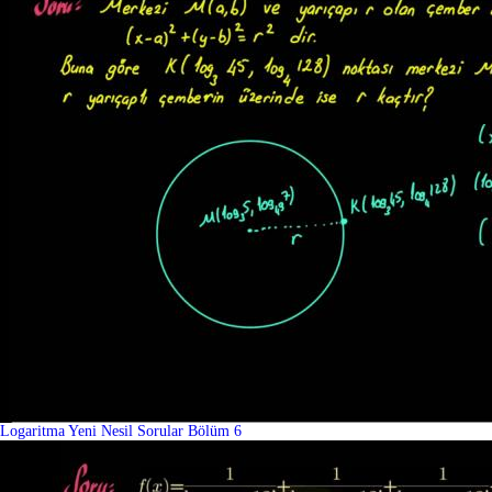
Logaritma Yeni Nesil Sorular Bölüm 6