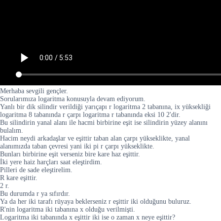
Merhaba sevgili gençler.
Sorularımıza logaritma konusuyla devam ediyorum.
Yanlı bir dik silindir verildiği yarıçapı r logaritma 2 tabanına, ix yüksekliği
logaritma 8 tabanında r çarpı logaritma r tabanında eksi 10 2'dir.
Bu silindirin yanal alanı ile hacmi birbirine eşit ise silindirin yüzey alanını
bulalım.
Hacim neydi arkadaşlar ve eşittir taban alan çarpı yükseklikte, yanal
alanımızda taban çevresi yani iki pi r çarpı yükseklikte.
Bunları birbirine eşit verseniz bire kare haz eşittir.
İki yere haiz harçları saat eleştirdim.
Pilleri de sade eleştirelim.
R kare eşittir.
2 r.
Bu durumda r ya sıfırdır.
Ya da her iki tarafı rüyaya beklerseniz r eşittir iki olduğunu buluruz.
R'nin logaritma iki tabanına x olduğu verilmişti.
Logaritma iki tabanında x eşittir iki ise o zaman x neye eşittir?