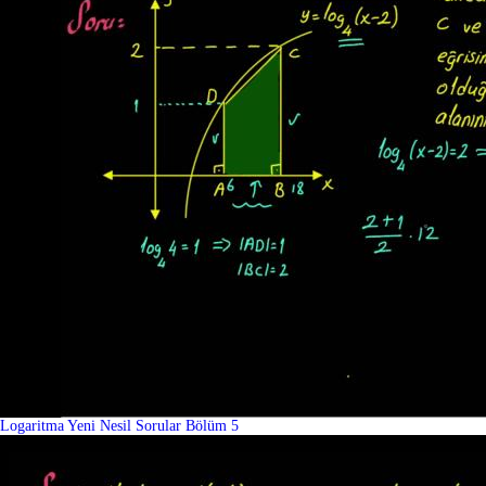
Logaritma Yeni Nesil Sorular Bölüm 5