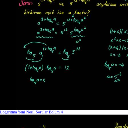
Logaritma Yeni Nesil Sorular Bölüm 4