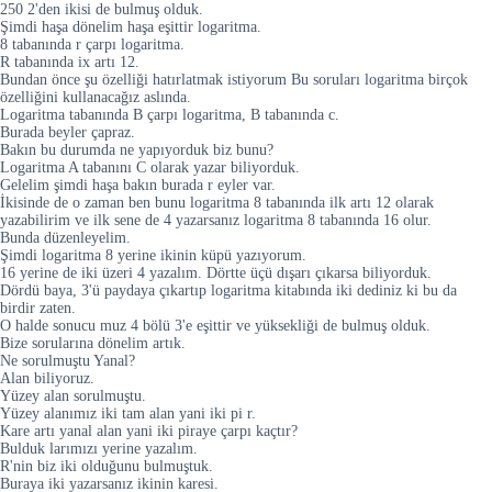
250 2'den ikisi de bulmuş olduk.
Şimdi haşa dönelim haşa eşittir logaritma.
8 tabanında r çarpı logaritma.
R tabanında ix artı 12.
Bundan önce şu özelliği hatırlatmak istiyorum Bu soruları logaritma birçok
özelliğini kullanacağız aslında.
Logaritma tabanında B çarpı logaritma, B tabanında c.
Burada beyler çapraz.
Bakın bu durumda ne yapıyorduk biz bunu?
Logaritma A tabanını C olarak yazar biliyorduk.
Gelelim şimdi haşa bakın burada r eyler var.
İkisinde de o zaman ben bunu logaritma 8 tabanında ilk artı 12 olarak
yazabilirim ve ilk sene de 4 yazarsanız logaritma 8 tabanında 16 olur.
Bunda düzenleyelim.
Şimdi logaritma 8 yerine ikinin küpü yazıyorum.
16 yerine de iki üzeri 4 yazalım. Dörtte üçü dışarı çıkarsa biliyorduk.
Dördü baya, 3'ü paydaya çıkartıp logaritma kitabında iki dediniz ki bu da
birdir zaten.
O halde sonucu muz 4 bölü 3'e eşittir ve yüksekliği de bulmuş olduk.
Bize sorularına dönelim artık.
Ne sorulmuştu Yanal?
Alan biliyoruz.
Yüzey alan sorulmuştu.
Yüzey alanımız iki tam alan yani iki pi r.
Kare artı yanal alan yani iki piraye çarpı kaçtır?
Bulduk larımızı yerine yazalım.
R'nin biz iki olduğunu bulmuştuk.
Buraya iki yazarsanız ikinin karesi.