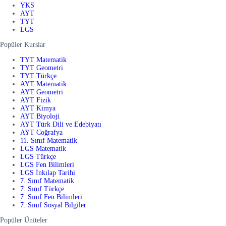
YKS
AYT
TYT
LGS
Popüler Kurslar
TYT Matematik
TYT Geometri
TYT Türkçe
AYT Matematik
AYT Geometri
AYT Fizik
AYT Kimya
AYT Biyoloji
AYT Türk Dili ve Edebiyatı
AYT Coğrafya
11. Sınıf Matematik
LGS Matematik
LGS Türkçe
LGS Fen Bilimleri
LGS İnkılap Tarihi
7. Sınıf Matematik
7. Sınıf Türkçe
7. Sınıf Fen Bilimleri
7. Sınıf Sosyal Bilgiler
Popüler Üniteler