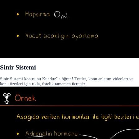
Sinir Sistemi
Sinir Sistemi konusunu Kunduz’la öğren! Testler, konu anlatım videoları ve
konu özetleri için tıkla, üstelik tamamen ücretsiz!