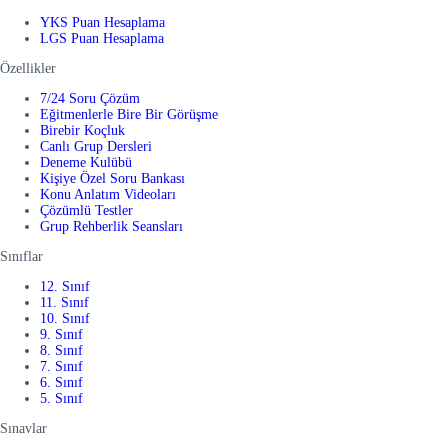
YKS Puan Hesaplama
LGS Puan Hesaplama
Özellikler
7/24 Soru Çözüm
Eğitmenlerle Bire Bir Görüşme
Birebir Koçluk
Canlı Grup Dersleri
Deneme Kulübü
Kişiye Özel Soru Bankası
Konu Anlatım Videoları
Çözümlü Testler
Grup Rehberlik Seansları
Sınıflar
12. Sınıf
11. Sınıf
10. Sınıf
9. Sınıf
8. Sınıf
7. Sınıf
6. Sınıf
5. Sınıf
Sınavlar