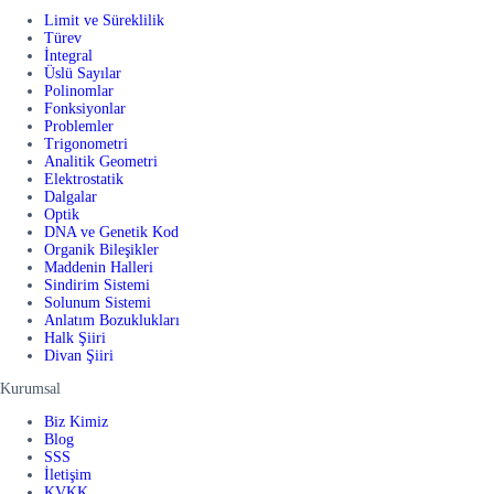
Limit ve Süreklilik
Türev
İntegral
Üslü Sayılar
Polinomlar
Fonksiyonlar
Problemler
Trigonometri
Analitik Geometri
Elektrostatik
Dalgalar
Optik
DNA ve Genetik Kod
Organik Bileşikler
Maddenin Halleri
Sindirim Sistemi
Solunum Sistemi
Anlatım Bozuklukları
Halk Şiiri
Divan Şiiri
Kurumsal
Biz Kimiz
Blog
SSS
İletişim
KVKK