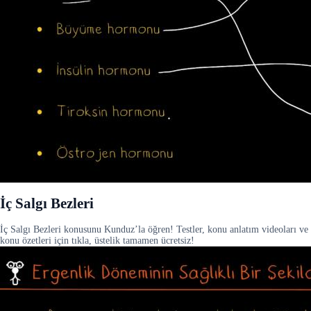
İç Salgı Bezleri
İç Salgı Bezleri konusunu Kunduz’la öğren! Testler, konu anlatım videoları ve
konu özetleri için tıkla, üstelik tamamen ücretsiz!