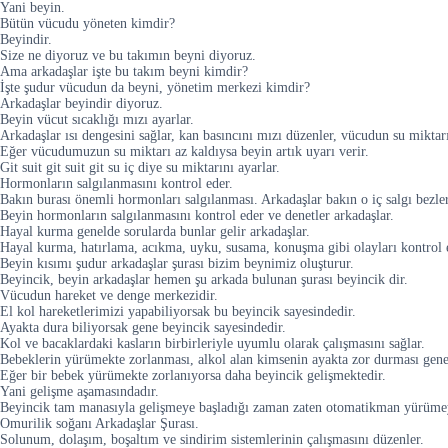
Yani beyin.
Bütün vücudu yöneten kimdir?
Beyindir.
Size ne diyoruz ve bu takımın beyni diyoruz.
Ama arkadaşlar işte bu takım beyni kimdir?
İşte şudur vücudun da beyni, yönetim merkezi kimdir?
Arkadaşlar beyindir diyoruz.
Beyin vücut sıcaklığı mızı ayarlar.
Arkadaşlar ısı dengesini sağlar, kan basıncını mızı düzenler, vücudun su miktarı
Eğer vücudumuzun su miktarı az kaldıysa beyin artık uyarı verir.
Git suit git suit git su iç diye su miktarını ayarlar.
Hormonların salgılanmasını kontrol eder.
Bakın burası önemli hormonları salgılanması. Arkadaşlar bakın o iç salgı bezler
Beyin hormonların salgılanmasını kontrol eder ve denetler arkadaşlar.
Hayal kurma genelde sorularda bunlar gelir arkadaşlar.
Hayal kurma, hatırlama, acıkma, uyku, susama, konuşma gibi olayları kontrol 
Beyin kısımı şudur arkadaşlar şurası bizim beynimiz oluşturur.
Beyincik, beyin arkadaşlar hemen şu arkada bulunan şurası beyincik dir.
Vücudun hareket ve denge merkezidir.
El kol hareketlerimizi yapabiliyorsak bu beyincik sayesindedir.
Ayakta dura biliyorsak gene beyincik sayesindedir.
Kol ve bacaklardaki kasların birbirleriyle uyumlu olarak çalışmasını sağlar.
Bebeklerin yürümekte zorlanması, alkol alan kimsenin ayakta zor durması gene
Eğer bir bebek yürümekte zorlanıyorsa daha beyincik gelişmektedir.
Yani gelişme aşamasındadır.
Beyincik tam manasıyla gelişmeye başladığı zaman zaten otomatikman yürümey
Omurilik soğanı Arkadaşlar Şurası.
Solunum, dolaşım, boşaltım ve sindirim sistemlerinin çalışmasını düzenler.