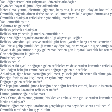
Yani diğer sistemlerin çalışmasını düzenler arkadaşlar.
O yüzden hayat düğümü diye adlandırılır.
Nefes alma, yutma, öksürme, çiğneme, hapşırma, kusma gibi olayları kontrol e
Omurilik, soğanla alınan darbe sonucu solunumun ve kalp atışının durmasına ya
Omurilik arkadaşlar reflekslerin yönetildiği merkezdir.
Yani omurilik eşittir.
Aklımıza ne gelecek?
Refleks gelecek arkadaşlar.
Reflekslerin yönetildiği merkez omurilik dir.
Beyin ve diğer organlar arasındaki bilgi alışverişini sağlar.
Refleks, vücudun ışık, ses ve sıcaklık gibi bazı uyarılara karşı ani ve istemsiz o
Yani birisi gelip çimdik dediği zaman ay diye bağırır ve veya bir iğne battığı z
Veyahut da gözümüze bir şey gel zaman hemen göz kırparak karanlık bir ortam
Göz bebeğimizin küçülmesi.
Bunlar hep nedir?
Refleks nedir?
Refleksler iki ayrılır doğuştan gelen refleksler ve de sonradan kazanılan refleks
Yeni doğan bebeğin emme hareketi doğuştan gelen bir refleks.
Arkadaşlar, iğne batan parmağın çekilmesi, yüksek şiddetli sesten ilk silme göz
Bebeğin fazla ışıkta küçülmesi, az ışıkta büyümesi.
Doğuştan gelen refleks nedir?
Diz kapağına vurulduğunda bacağın öne doğru hareket etmesi, kastın o istemsiz 
Peki sonradan kazanılan refleksler nedir?
Limon görünce ağzın sulanması.
Azak Örme, dans etme, yüzme, bisiklet ve araba sürme gibi sonradan kazanılan 
Nedir arkadaşlar?
Bunları öğrenme beyin tarafından gerçekleşir ama beyinden sonra artık nedir?
Omurilik tarafından bu iş yürütülür.