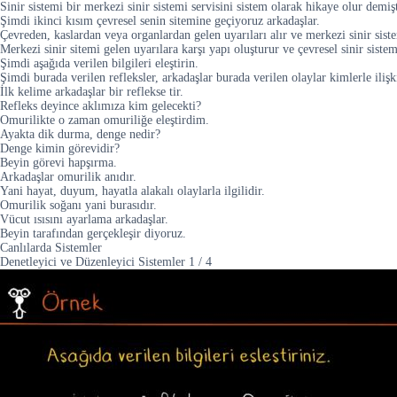
Sinir sistemi bir merkezi sinir sistemi servisini sistem olarak hikaye olur demiş
Şimdi ikinci kısım çevresel senin sitemine geçiyoruz arkadaşlar.
Çevreden, kaslardan veya organlardan gelen uyarıları alır ve merkezi sinir sistem
Merkezi sinir sitemi gelen uyarılara karşı yapı oluşturur ve çevresel sinir sistem
Şimdi aşağıda verilen bilgileri eleştirin.
Şimdi burada verilen refleksler, arkadaşlar burada verilen olaylar kimlerle iliş
İlk kelime arkadaşlar bir reflekse tir.
Refleks deyince aklımıza kim gelecekti?
Omurilikte o zaman omuriliğe eleştirdim.
Ayakta dik durma, denge nedir?
Denge kimin görevidir?
Beyin görevi hapşırma.
Arkadaşlar omurilik anıdır.
Yani hayat, duyum, hayatla alakalı olaylarla ilgilidir.
Omurilik soğanı yani burasıdır.
Vücut ısısını ayarlama arkadaşlar.
Beyin tarafından gerçekleşir diyoruz.
Canlılarda Sistemler
Denetleyici ve Düzenleyici Sistemler
1
/
4