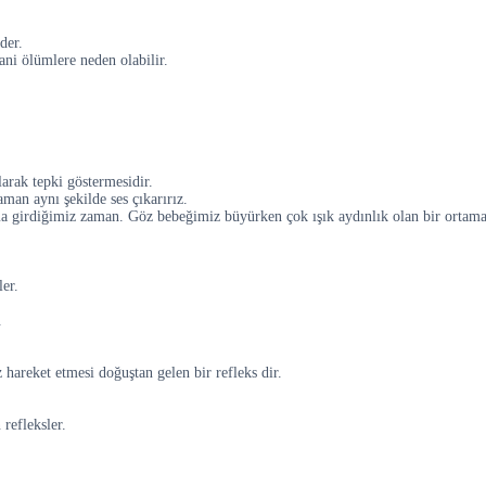
der.
ni ölümlere neden olabilir.
larak tepki göstermesidir.
aman aynı şekilde ses çıkarırız.
a girdiğimiz zaman. Göz bebeğimiz büyürken çok ışık aydınlık olan bir ortam
ler.
.
hareket etmesi doğuştan gelen bir refleks dir.
refleksler.