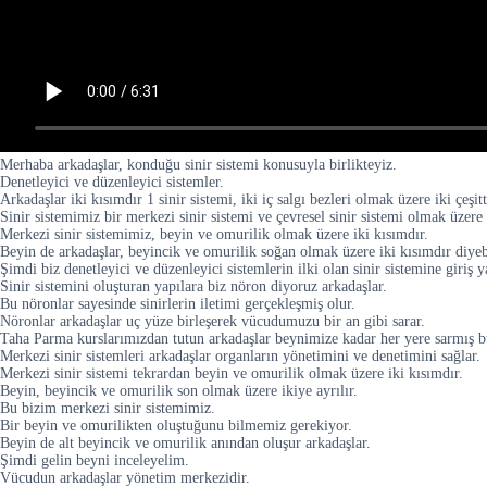
Merhaba arkadaşlar, konduğu sinir sistemi konusuyla birlikteyiz.
Denetleyici ve düzenleyici sistemler.
Arkadaşlar iki kısımdır 1 sinir sistemi, iki iç salgı bezleri olmak üzere iki çeşitt
Sinir sistemimiz bir merkezi sinir sistemi ve çevresel sinir sistemi olmak üzere 
Merkezi sinir sistemimiz, beyin ve omurilik olmak üzere iki kısımdır.
Beyin de arkadaşlar, beyincik ve omurilik soğan olmak üzere iki kısımdır diyebi
Şimdi biz denetleyici ve düzenleyici sistemlerin ilki olan sinir sistemine giriş 
Sinir sistemini oluşturan yapılara biz nöron diyoruz arkadaşlar.
Bu nöronlar sayesinde sinirlerin iletimi gerçekleşmiş olur.
Nöronlar arkadaşlar uç yüze birleşerek vücudumuzu bir an gibi sarar.
Taha Parma kurslarımızdan tutun arkadaşlar beynimize kadar her yere sarmış 
Merkezi sinir sistemleri arkadaşlar organların yönetimini ve denetimini sağlar.
Merkezi sinir sistemi tekrardan beyin ve omurilik olmak üzere iki kısımdır.
Beyin, beyincik ve omurilik son olmak üzere ikiye ayrılır.
Bu bizim merkezi sinir sistemimiz.
Bir beyin ve omurilikten oluştuğunu bilmemiz gerekiyor.
Beyin de alt beyincik ve omurilik anından oluşur arkadaşlar.
Şimdi gelin beyni inceleyelim.
Vücudun arkadaşlar yönetim merkezidir.