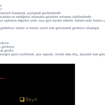
r.
ı?
etmeniyle konuşmak, paylaşmak gerekmektedir.
ahutta ne istediğinizi anlamakta gerçekten zorlanma olabilmektedir.
 toplumun değerleri nedir, neye göre hareket edebilir, kültürü nedir bunları ç
elebiliyor haliyle ve bunları zararlı hale getirmemek gerekiyor arkadaşlar.
rekiyor.
k gerekiyor.
mak gerekir.
yemeğini güzel yiyebilmek, spor yapmak, vücudu daha dinç, dayanıklı hale geti