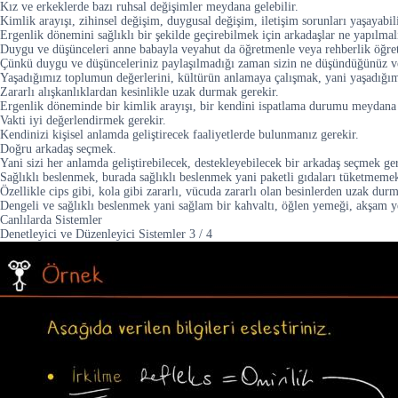
Kız ve erkeklerde bazı ruhsal değişimler meydana gelebilir.
Kimlik arayışı, zihinsel değişim, duygusal değişim, iletişim sorunları yaşayabili
Ergenlik dönemini sağlıklı bir şekilde geçirebilmek için arkadaşlar ne yapılmal
Duygu ve düşünceleri anne babayla veyahut da öğretmenle veya rehberlik öğr
Çünkü duygu ve düşünceleriniz paylaşılmadığı zaman sizin ne düşündüğünüz vey
Yaşadığımız toplumun değerlerini, kültürün anlamaya çalışmak, yani yaşadığımız
Zararlı alışkanlıklardan kesinlikle uzak durmak gerekir.
Ergenlik döneminde bir kimlik arayışı, bir kendini ispatlama durumu meydana g
Vakti iyi değerlendirmek gerekir.
Kendinizi kişisel anlamda geliştirecek faaliyetlerde bulunmanız gerekir.
Doğru arkadaş seçmek.
Yani sizi her anlamda geliştirebilecek, destekleyebilecek bir arkadaş seçmek ge
Sağlıklı beslenmek, burada sağlıklı beslenmek yani paketli gıdaları tüketmeme
Özellikle cips gibi, kola gibi zararlı, vücuda zararlı olan besinlerden uzak dur
Dengeli ve sağlıklı beslenmek yani sağlam bir kahvaltı, öğlen yemeği, akşam 
Canlılarda Sistemler
Denetleyici ve Düzenleyici Sistemler
3
/
4