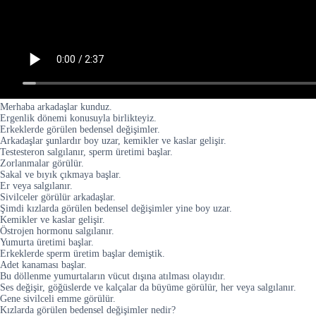
Merhaba arkadaşlar kunduz.
Ergenlik dönemi konusuyla birlikteyiz.
Erkeklerde görülen bedensel değişimler.
Arkadaşlar şunlardır boy uzar, kemikler ve kaslar gelişir.
Testesteron salgılanır, sperm üretimi başlar.
Zorlanmalar görülür.
Sakal ve bıyık çıkmaya başlar.
Er veya salgılanır.
Sivilceler görülür arkadaşlar.
Şimdi kızlarda görülen bedensel değişimler yine boy uzar.
Kemikler ve kaslar gelişir.
Östrojen hormonu salgılanır.
Yumurta üretimi başlar.
Erkeklerde sperm üretim başlar demiştik.
Adet kanaması başlar.
Bu döllenme yumurtaların vücut dışına atılması olayıdır.
Ses değişir, göğüslerde ve kalçalar da büyüme görülür, her veya salgılanır.
Gene sivilceli emme görülür.
Kızlarda görülen bedensel değişimler nedir?