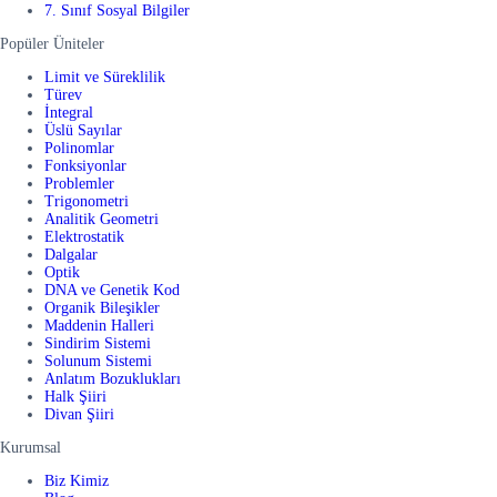
7. Sınıf Sosyal Bilgiler
Popüler Üniteler
Limit ve Süreklilik
Türev
İntegral
Üslü Sayılar
Polinomlar
Fonksiyonlar
Problemler
Trigonometri
Analitik Geometri
Elektrostatik
Dalgalar
Optik
DNA ve Genetik Kod
Organik Bileşikler
Maddenin Halleri
Sindirim Sistemi
Solunum Sistemi
Anlatım Bozuklukları
Halk Şiiri
Divan Şiiri
Kurumsal
Biz Kimiz