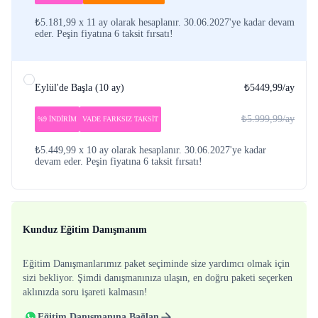
₺5.181,99 x 11 ay olarak hesaplanır. 30.06.2027'ye kadar devam
eder. Peşin fiyatına 6 taksit fırsatı!
Eylül'de Başla
(
10 ay
)
₺5449,99
/ay
₺5.999,99
/ay
%9 İNDİRİM
VADE FARKSIZ TAKSİT
₺5.449,99 x 10 ay olarak hesaplanır. 30.06.2027'ye kadar
devam eder. Peşin fiyatına 6 taksit fırsatı!
Kunduz Eğitim Danışmanım
Eğitim Danışmanlarımız paket seçiminde size yardımcı olmak için
sizi bekliyor. Şimdi danışmanınıza ulaşın, en doğru paketi seçerken
aklınızda soru işareti kalmasın!
Eğitim Danışmanına Bağlan