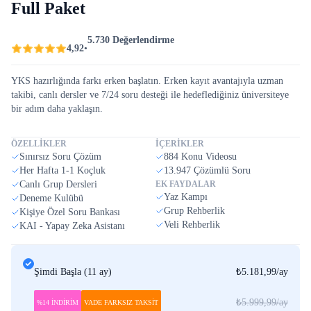
Full Paket
5.730 Değerlendirme
4,92
•
YKS hazırlığında farkı erken başlatın. Erken kayıt avantajıyla uzman
takibi, canlı dersler ve 7/24 soru desteği ile hedeflediğiniz üniversiteye
bir adım daha yaklaşın.
ÖZELLİKLER
İÇERİKLER
Sınırsız Soru Çözüm
884 Konu Videosu
Her Hafta 1-1 Koçluk
13.947 Çözümlü Soru
Canlı Grup Dersleri
EK FAYDALAR
Yaz Kampı
Deneme Kulübü
Grup Rehberlik
Kişiye Özel Soru Bankası
Veli Rehberlik
KAI - Yapay Zeka Asistanı
Şimdi Başla
(
11 ay
)
₺5.181,99
/ay
₺5.999,99
/ay
%14 İNDİRİM
VADE FARKSIZ TAKSİT