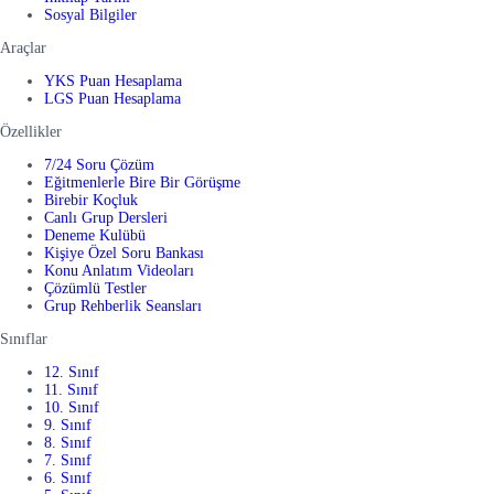
Sosyal Bilgiler
Araçlar
YKS Puan Hesaplama
LGS Puan Hesaplama
Özellikler
7/24 Soru Çözüm
Eğitmenlerle Bire Bir Görüşme
Birebir Koçluk
Canlı Grup Dersleri
Deneme Kulübü
Kişiye Özel Soru Bankası
Konu Anlatım Videoları
Çözümlü Testler
Grup Rehberlik Seansları
Sınıflar
12. Sınıf
11. Sınıf
10. Sınıf
9. Sınıf
8. Sınıf
7. Sınıf
6. Sınıf