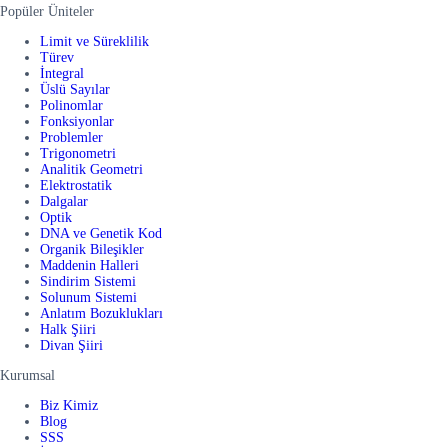
Popüler Üniteler
Limit ve Süreklilik
Türev
İntegral
Üslü Sayılar
Polinomlar
Fonksiyonlar
Problemler
Trigonometri
Analitik Geometri
Elektrostatik
Dalgalar
Optik
DNA ve Genetik Kod
Organik Bileşikler
Maddenin Halleri
Sindirim Sistemi
Solunum Sistemi
Anlatım Bozuklukları
Halk Şiiri
Divan Şiiri
Kurumsal
Biz Kimiz
Blog
SSS