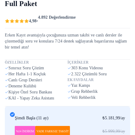
Full Paket
4.892 Değerlendirme
4,98
•
Erken Kayıt avantajıyla çocuğunuza uzman takibi ve canlı dersler ile
çözemediği soru ve konulara 7/24 destek sağlayarak başarılarına sağlam
bir temel atın!
ÖZELLİKLER
İÇERİKLER
Sınırsız Soru Çözüm
303 Konu Videosu
Her Hafta 1-1 Koçluk
2.322 Çözümlü Soru
Canlı Grup Dersleri
EK FAYDALAR
Yaz Kampı
Deneme Kulübü
Grup Rehberlik
Kişiye Özel Soru Bankası
Veli Rehberlik
KAI - Yapay Zeka Asistanı
Şimdi Başla
(
11 ay
)
₺5.181,99
/ay
₺5.999,99
/ay
%14 İNDİRİM
VADE FARKSIZ TAKSİT