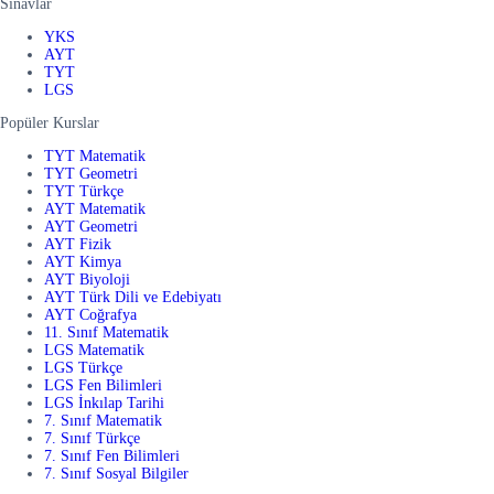
Sınavlar
YKS
AYT
TYT
LGS
Popüler Kurslar
TYT Matematik
TYT Geometri
TYT Türkçe
AYT Matematik
AYT Geometri
AYT Fizik
AYT Kimya
AYT Biyoloji
AYT Türk Dili ve Edebiyatı
AYT Coğrafya
11. Sınıf Matematik
LGS Matematik
LGS Türkçe
LGS Fen Bilimleri
LGS İnkılap Tarihi
7. Sınıf Matematik
7. Sınıf Türkçe
7. Sınıf Fen Bilimleri
7. Sınıf Sosyal Bilgiler