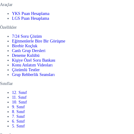
Araçlar
YKS Puan Hesaplama
LGS Puan Hesaplama
Özellikler
7/24 Soru Çözüm
Eğitmenlerle Bire Bir Görüşme
Birebir Koçluk
Canlı Grup Dersleri
Deneme Kulübü
Kişiye Özel Soru Bankası
Konu Anlatım Videoları
Çözümlü Testler
Grup Rehberlik Seansları
Sınıflar
12. Sınıf
11. Sınıf
10. Sınıf
9. Sınıf
8. Sınıf
7. Sınıf
6. Sınıf
5. Sınıf