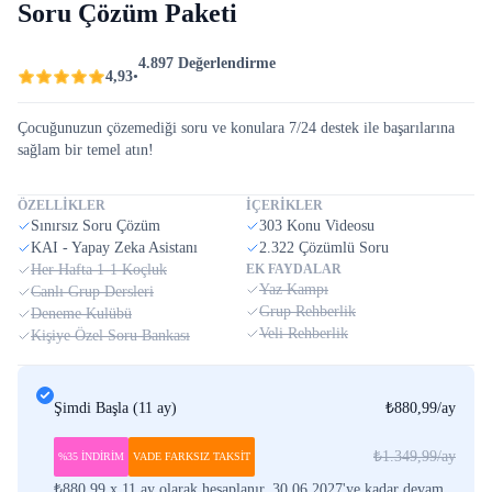
Soru Çözüm Paketi
4.897 Değerlendirme
4,93
•
Çocuğunuzun çözemediği soru ve konulara 7/24 destek ile başarılarına
sağlam bir temel atın!
ÖZELLİKLER
İÇERİKLER
Sınırsız Soru Çözüm
303 Konu Videosu
KAI - Yapay Zeka Asistanı
2.322 Çözümlü Soru
Her Hafta 1-1 Koçluk
EK FAYDALAR
Yaz Kampı
Canlı Grup Dersleri
Grup Rehberlik
Deneme Kulübü
Veli Rehberlik
Kişiye Özel Soru Bankası
Şimdi Başla
(
11 ay
)
₺880,99
/ay
₺1.349,99
/ay
%35 İNDİRİM
VADE FARKSIZ TAKSİT
₺880,99 x 11 ay olarak hesaplanır. 30.06.2027'ye kadar devam