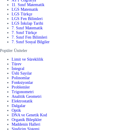
AYT Coğrafya
11. Sınıf Matematik
LGS Matematik
LGS Türkçe
LGS Fen Bilimleri
LGS İnkılap Tarihi
7. Sınıf Matematik
7. Sınıf Türkçe
7. Sınıf Fen Bilimleri
7. Sınıf Sosyal Bilgiler
Popüler Üniteler
Limit ve Süreklilik
Türev
İntegral
Üslü Sayılar
Polinomlar
Fonksiyonlar
Problemler
Trigonometri
Analitik Geometri
Elektrostatik
Dalgalar
Optik
DNA ve Genetik Kod
Organik Bileşikler
Maddenin Halleri
Sindirim Sistemi