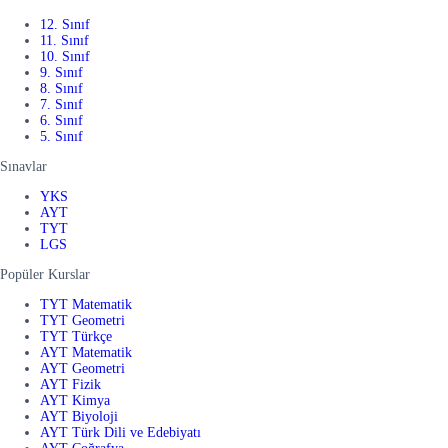
12. Sınıf
11. Sınıf
10. Sınıf
9. Sınıf
8. Sınıf
7. Sınıf
6. Sınıf
5. Sınıf
Sınavlar
YKS
AYT
TYT
LGS
Popüler Kurslar
TYT Matematik
TYT Geometri
TYT Türkçe
AYT Matematik
AYT Geometri
AYT Fizik
AYT Kimya
AYT Biyoloji
AYT Türk Dili ve Edebiyatı