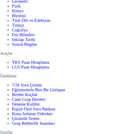
Geometri
Fizik
Kimya
Biyoloji
Türk Dili ve Edebiyatı
Türkçe
Coğrafya
Fen Bilimleri
İnkılap Tarihi
Sosyal Bilgiler
Araçlar
YKS Puan Hesaplama
LGS Puan Hesaplama
Özellikler
7/24 Soru Çözüm
Eğitmenlerle Bire Bir Görüşme
Birebir Koçluk
Canlı Grup Dersleri
Deneme Kulübü
Kişiye Özel Soru Bankası
Konu Anlatım Videoları
Çözümlü Testler
Grup Rehberlik Seansları
Sınıflar