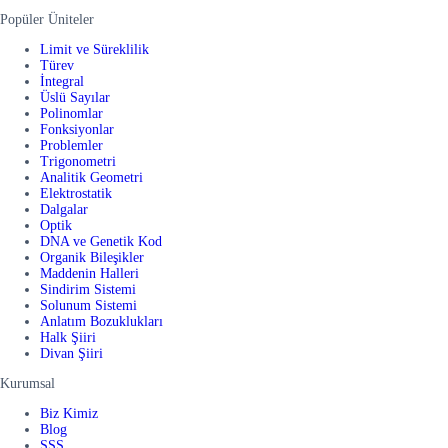
Popüler Üniteler
Limit ve Süreklilik
Türev
İntegral
Üslü Sayılar
Polinomlar
Fonksiyonlar
Problemler
Trigonometri
Analitik Geometri
Elektrostatik
Dalgalar
Optik
DNA ve Genetik Kod
Organik Bileşikler
Maddenin Halleri
Sindirim Sistemi
Solunum Sistemi
Anlatım Bozuklukları
Halk Şiiri
Divan Şiiri
Kurumsal
Biz Kimiz
Blog
SSS