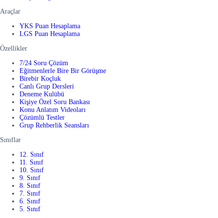
Araçlar
YKS Puan Hesaplama
LGS Puan Hesaplama
Özellikler
7/24 Soru Çözüm
Eğitmenlerle Bire Bir Görüşme
Birebir Koçluk
Canlı Grup Dersleri
Deneme Kulübü
Kişiye Özel Soru Bankası
Konu Anlatım Videoları
Çözümlü Testler
Grup Rehberlik Seansları
Sınıflar
12. Sınıf
11. Sınıf
10. Sınıf
9. Sınıf
8. Sınıf
7. Sınıf
6. Sınıf
5. Sınıf