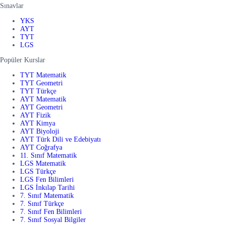
Sınavlar
YKS
AYT
TYT
LGS
Popüler Kurslar
TYT Matematik
TYT Geometri
TYT Türkçe
AYT Matematik
AYT Geometri
AYT Fizik
AYT Kimya
AYT Biyoloji
AYT Türk Dili ve Edebiyatı
AYT Coğrafya
11. Sınıf Matematik
LGS Matematik
LGS Türkçe
LGS Fen Bilimleri
LGS İnkılap Tarihi
7. Sınıf Matematik
7. Sınıf Türkçe
7. Sınıf Fen Bilimleri
7. Sınıf Sosyal Bilgiler