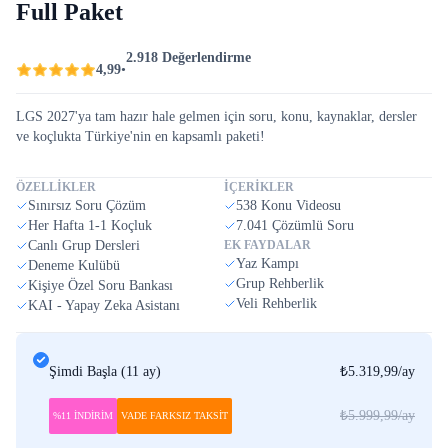
Full Paket
2.918 Değerlendirme
4,99
•
LGS 2027'ya tam hazır hale gelmen için soru, konu, kaynaklar, dersler
ve koçlukta Türkiye'nin en kapsamlı paketi!
ÖZELLİKLER
İÇERİKLER
Sınırsız Soru Çözüm
538 Konu Videosu
Her Hafta 1-1 Koçluk
7.041 Çözümlü Soru
Canlı Grup Dersleri
EK FAYDALAR
Yaz Kampı
Deneme Kulübü
Grup Rehberlik
Kişiye Özel Soru Bankası
Veli Rehberlik
KAI - Yapay Zeka Asistanı
Şimdi Başla
(
11 ay
)
₺5.319,99
/ay
₺5.999,99
/ay
%11 İNDİRİM
VADE FARKSIZ TAKSİT