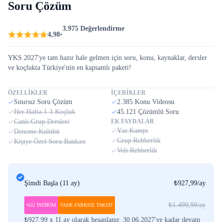
Soru Çözüm
3.975 Değerlendirme
4,98
•
YKS 2027'ye tam hazır hale gelmen için soru, konu, kaynaklar, dersler
ve koçlukta Türkiye'nin en kapsamlı paketi!
ÖZELLİKLER
İÇERİKLER
Sınırsız Soru Çözüm
2.385 Konu Videosu
Her Hafta 1-1 Koçluk
45.121 Çözümlü Soru
Canlı Grup Dersleri
EK FAYDALAR
Yaz Kampı
Deneme Kulübü
Grup Rehberlik
Kişiye Özel Soru Bankası
Veli Rehberlik
Şimdi Başla
(
11 ay
)
₺927,99
/ay
₺1.499,99
/ay
%32 İNDİRİM
VADE FARKSIZ TAKSİT
₺927,99 x 11 ay olarak hesaplanır. 30.06.2027'ye kadar devam