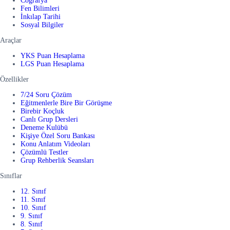
Coğrafya
Fen Bilimleri
İnkılap Tarihi
Sosyal Bilgiler
Araçlar
YKS Puan Hesaplama
LGS Puan Hesaplama
Özellikler
7/24 Soru Çözüm
Eğitmenlerle Bire Bir Görüşme
Birebir Koçluk
Canlı Grup Dersleri
Deneme Kulübü
Kişiye Özel Soru Bankası
Konu Anlatım Videoları
Çözümlü Testler
Grup Rehberlik Seansları
Sınıflar
12. Sınıf
11. Sınıf
10. Sınıf
9. Sınıf
8. Sınıf