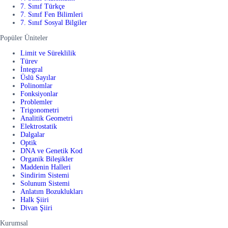
7. Sınıf Türkçe
7. Sınıf Fen Bilimleri
7. Sınıf Sosyal Bilgiler
Popüler Üniteler
Limit ve Süreklilik
Türev
İntegral
Üslü Sayılar
Polinomlar
Fonksiyonlar
Problemler
Trigonometri
Analitik Geometri
Elektrostatik
Dalgalar
Optik
DNA ve Genetik Kod
Organik Bileşikler
Maddenin Halleri
Sindirim Sistemi
Solunum Sistemi
Anlatım Bozuklukları
Halk Şiiri
Divan Şiiri
Kurumsal