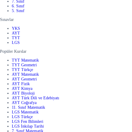
7. Sınıf
6. Sınıf
5. Sınıf
Sınavlar
YKS
AYT
TYT
LGS
Popüler Kurslar
TYT Matematik
TYT Geometri
TYT Türkçe
AYT Matematik
AYT Geometri
AYT Fizik
AYT Kimya
AYT Biyoloji
AYT Türk Dili ve Edebiyatı
AYT Coğrafya
11. Sınıf Matematik
LGS Matematik
LGS Türkçe
LGS Fen Bilimleri
LGS İnkılap Tarihi
7. Sınıf Matematik