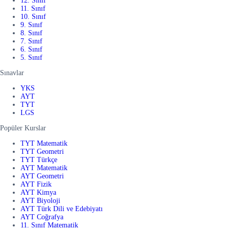
12. Sınıf
11. Sınıf
10. Sınıf
9. Sınıf
8. Sınıf
7. Sınıf
6. Sınıf
5. Sınıf
Sınavlar
YKS
AYT
TYT
LGS
Popüler Kurslar
TYT Matematik
TYT Geometri
TYT Türkçe
AYT Matematik
AYT Geometri
AYT Fizik
AYT Kimya
AYT Biyoloji
AYT Türk Dili ve Edebiyatı
AYT Coğrafya
11. Sınıf Matematik