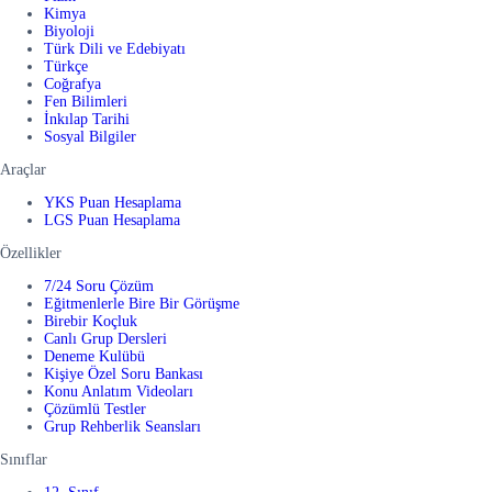
Kimya
Biyoloji
Türk Dili ve Edebiyatı
Türkçe
Coğrafya
Fen Bilimleri
İnkılap Tarihi
Sosyal Bilgiler
Araçlar
YKS Puan Hesaplama
LGS Puan Hesaplama
Özellikler
7/24 Soru Çözüm
Eğitmenlerle Bire Bir Görüşme
Birebir Koçluk
Canlı Grup Dersleri
Deneme Kulübü
Kişiye Özel Soru Bankası
Konu Anlatım Videoları
Çözümlü Testler
Grup Rehberlik Seansları
Sınıflar