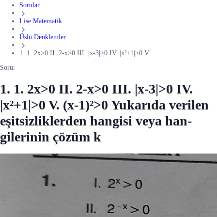
Sorular
Lise Matematik
Üslü Denklemler
1. 1. 2x>0 II. 2-x>0 III. |x-3|>0 IV. |x²+1|>0 V...
Soru:
1. 1. 2x>0 II. 2-x>0 III. |x-3|>0 IV.
|x²+1|>0 V. (x-1)²>0 Yukarıda verilen
eşitsizliklerden hangisi veya han-
gilerinin çözüm k