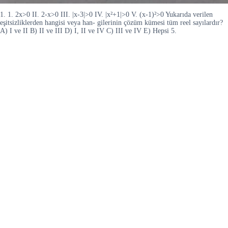
1. 1. 2x>0 II. 2-x>0 III. |x-3|>0 IV. |x²+1|>0 V. (x-1)²>0 Yukarıda verilen
eşitsizliklerden hangisi veya han- gilerinin çözüm kümesi tüm reel sayılardır?
A) I ve II B) II ve III D) I, II ve IV C) III ve IV E) Hepsi 5.