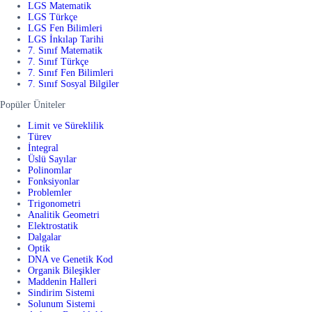
LGS Matematik
LGS Türkçe
LGS Fen Bilimleri
LGS İnkılap Tarihi
7. Sınıf Matematik
7. Sınıf Türkçe
7. Sınıf Fen Bilimleri
7. Sınıf Sosyal Bilgiler
Popüler Üniteler
Limit ve Süreklilik
Türev
İntegral
Üslü Sayılar
Polinomlar
Fonksiyonlar
Problemler
Trigonometri
Analitik Geometri
Elektrostatik
Dalgalar
Optik
DNA ve Genetik Kod
Organik Bileşikler
Maddenin Halleri
Sindirim Sistemi
Solunum Sistemi