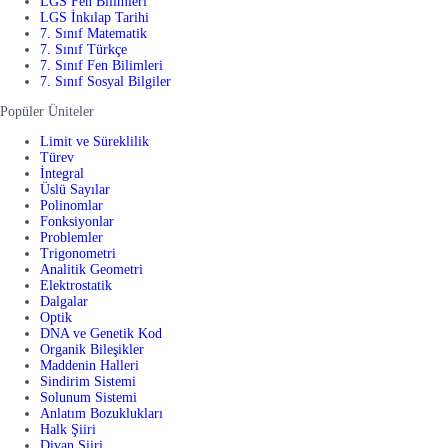
LGS Fen Bilimleri
LGS İnkılap Tarihi
7. Sınıf Matematik
7. Sınıf Türkçe
7. Sınıf Fen Bilimleri
7. Sınıf Sosyal Bilgiler
Popüler Üniteler
Limit ve Süreklilik
Türev
İntegral
Üslü Sayılar
Polinomlar
Fonksiyonlar
Problemler
Trigonometri
Analitik Geometri
Elektrostatik
Dalgalar
Optik
DNA ve Genetik Kod
Organik Bileşikler
Maddenin Halleri
Sindirim Sistemi
Solunum Sistemi
Anlatım Bozuklukları
Halk Şiiri
Divan Şiiri