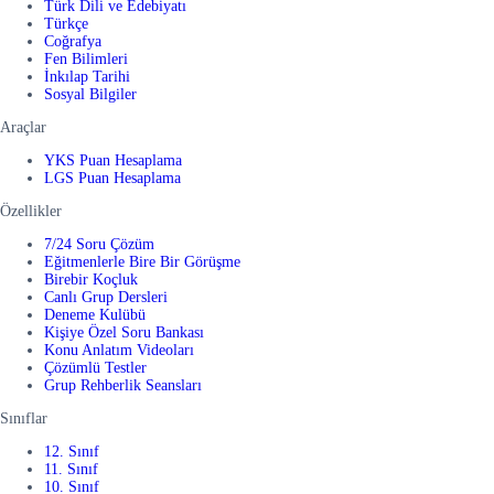
Türk Dili ve Edebiyatı
Türkçe
Coğrafya
Fen Bilimleri
İnkılap Tarihi
Sosyal Bilgiler
Araçlar
YKS Puan Hesaplama
LGS Puan Hesaplama
Özellikler
7/24 Soru Çözüm
Eğitmenlerle Bire Bir Görüşme
Birebir Koçluk
Canlı Grup Dersleri
Deneme Kulübü
Kişiye Özel Soru Bankası
Konu Anlatım Videoları
Çözümlü Testler
Grup Rehberlik Seansları
Sınıflar
12. Sınıf
11. Sınıf
10. Sınıf