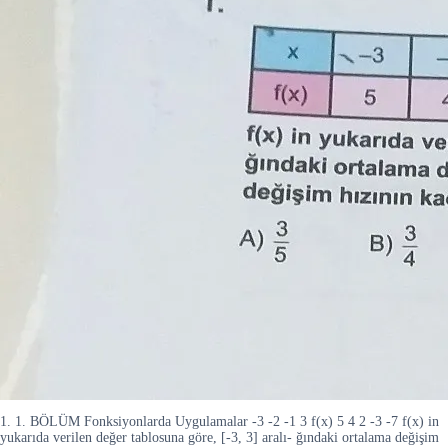
1. 1. BÖLÜM Fonksiyonlarda Uygulamalar -3 -2 -1 3 f(x) 5 4 2 -3 -7 f(x) in
yukarıda verilen değer tablosuna göre, [-3, 3] aralı- ğındaki ortalama değişim