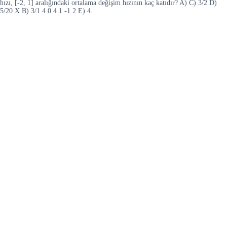
hızı, [-2, 1] aralığındaki ortalama değişim hızının kaç katıdır? A) C) 3/2 D)
5/20 X B) 3/1 4 0 4 1 -1 2 E) 4.