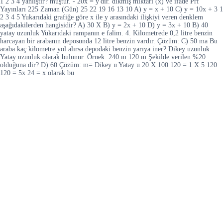
1 2 3 4 yanlıştır? muştur. - 20x = y'dir. dikmiş miktarı (x) ve ifade Prf
Yayınları 225 Zaman (Gün) 25 22 19 16 13 10 A) y = x + 10 C) y = 10x + 3 1
2 3 4 5 Yukarıdaki grafiğe göre x ile y arasındaki ilişkiyi veren denklem
aşağıdakilerden hangisidir? A) 30 X B) y = 2x + 10 D) y = 3x + 10 B) 40
yatay uzunluk Yukarıdaki rampanın e falim. 4. Kilometrede 0,2 litre benzin
harcayan bir arabanın deposunda 12 litre benzin vardır. Çözüm: C) 50 ma Bu
araba kaç kilometre yol alırsa depodaki benzin yarıya iner? Dikey uzunluk
Yatay uzunluk olarak bulunur. Örnek: 240 m 120 m Şekilde verilen %20
olduğuna dir? D) 60 Çözüm: m= Dikey u Yatay u 20 X 100 120 = 1 X 5 120
120 = 5x 24 = x olarak bu