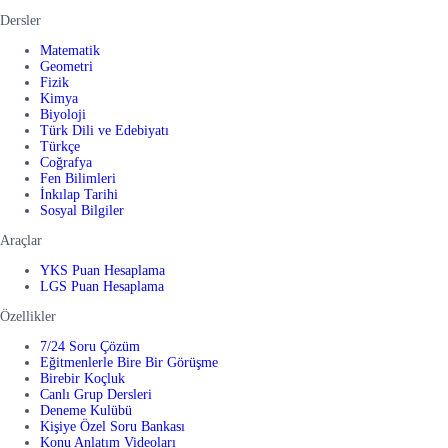
Dersler
Matematik
Geometri
Fizik
Kimya
Biyoloji
Türk Dili ve Edebiyatı
Türkçe
Coğrafya
Fen Bilimleri
İnkılap Tarihi
Sosyal Bilgiler
Araçlar
YKS Puan Hesaplama
LGS Puan Hesaplama
Özellikler
7/24 Soru Çözüm
Eğitmenlerle Bire Bir Görüşme
Birebir Koçluk
Canlı Grup Dersleri
Deneme Kulübü
Kişiye Özel Soru Bankası
Konu Anlatım Videoları