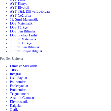
AYT Kimya
AYT Biyoloji
AYT Türk Dili ve Edebiyatı
AYT Coğrafya
11. Sınıf Matematik
LGS Matematik
LGS Türkçe
LGS Fen Bilimleri
LGS İnkılap Tarihi
7. Sınıf Matematik
7. Sınıf Türkçe
7. Sınıf Fen Bilimleri
7. Sınıf Sosyal Bilgiler
Popüler Üniteler
Limit ve Süreklilik
Türev
İntegral
Üslü Sayılar
Polinomlar
Fonksiyonlar
Problemler
Trigonometri
Analitik Geometri
Elektrostatik
Dalgalar
Optik