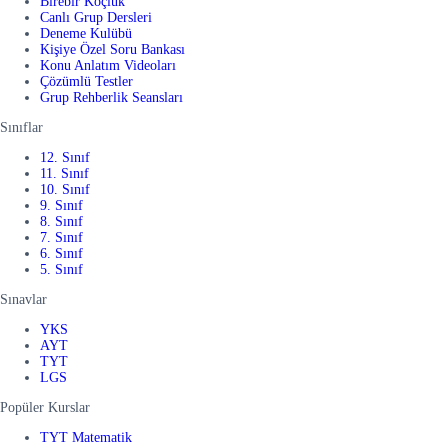
Birebir Koçluk
Canlı Grup Dersleri
Deneme Kulübü
Kişiye Özel Soru Bankası
Konu Anlatım Videoları
Çözümlü Testler
Grup Rehberlik Seansları
Sınıflar
12. Sınıf
11. Sınıf
10. Sınıf
9. Sınıf
8. Sınıf
7. Sınıf
6. Sınıf
5. Sınıf
Sınavlar
YKS
AYT
TYT
LGS
Popüler Kurslar
TYT Matematik