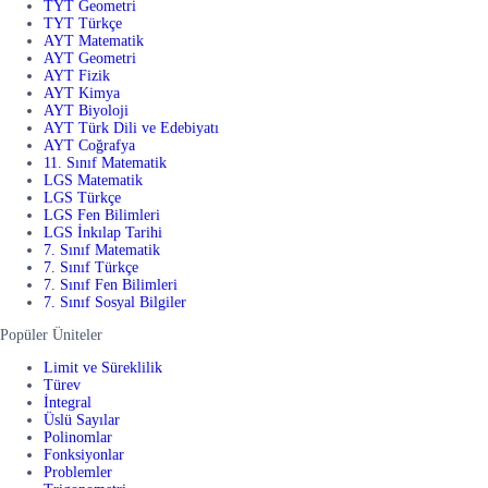
TYT Geometri
TYT Türkçe
AYT Matematik
AYT Geometri
AYT Fizik
AYT Kimya
AYT Biyoloji
AYT Türk Dili ve Edebiyatı
AYT Coğrafya
11. Sınıf Matematik
LGS Matematik
LGS Türkçe
LGS Fen Bilimleri
LGS İnkılap Tarihi
7. Sınıf Matematik
7. Sınıf Türkçe
7. Sınıf Fen Bilimleri
7. Sınıf Sosyal Bilgiler
Popüler Üniteler
Limit ve Süreklilik
Türev
İntegral
Üslü Sayılar
Polinomlar
Fonksiyonlar
Problemler