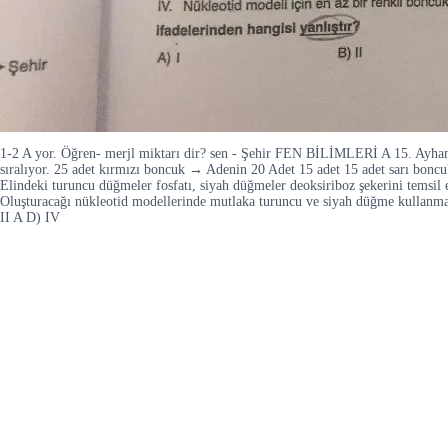
1-2 A yor. Öğren- merjl miktarı dir? sen - Şehir FEN BİLİMLERİ A 15. Ayhan 
sıralıyor. 25 adet kırmızı boncuk → Adenin 20 Adet 15 adet 15 adet sarı bo
Elindeki turuncu düğmeler fosfatı, siyah düğmeler deoksiriboz şekerini temsil e
Oluşturacağı nükleotid modellerinde mutlaka turuncu ve siyah düğme kullanmalıd
II A D) IV