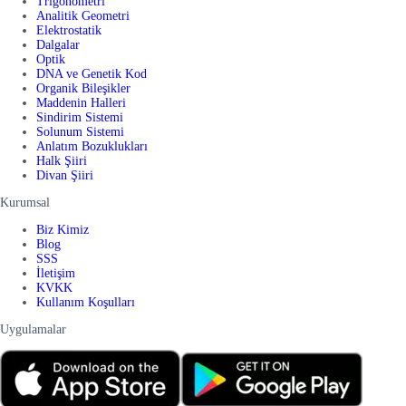
Trigonometri
Analitik Geometri
Elektrostatik
Dalgalar
Optik
DNA ve Genetik Kod
Organik Bileşikler
Maddenin Halleri
Sindirim Sistemi
Solunum Sistemi
Anlatım Bozuklukları
Halk Şiiri
Divan Şiiri
Kurumsal
Biz Kimiz
Blog
SSS
İletişim
KVKK
Kullanım Koşulları
Uygulamalar