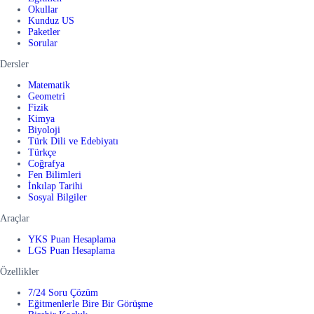
Okullar
Kunduz US
Paketler
Sorular
Dersler
Matematik
Geometri
Fizik
Kimya
Biyoloji
Türk Dili ve Edebiyatı
Türkçe
Coğrafya
Fen Bilimleri
İnkılap Tarihi
Sosyal Bilgiler
Araçlar
YKS Puan Hesaplama
LGS Puan Hesaplama
Özellikler
7/24 Soru Çözüm
Eğitmenlerle Bire Bir Görüşme