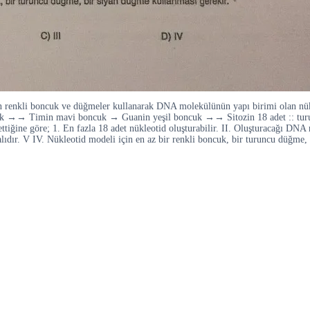
renkli boncuk ve düğmeler kullanarak DNA molekülünün yapı birimi olan nükle
ncuk →→ Timin mavi boncuk → Guanin yeşil boncuk →→ Sitozin 18 adet :: turu
ttiğine göre; 1. En fazla 18 adet nükleotid oluşturabilir. II. Oluşturacağı DNA
ır. V IV. Nükleotid modeli için en az bir renkli boncuk, bir turuncu düğme, bi