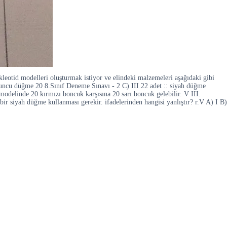
otid modelleri oluşturmak istiyor ve elindeki malzemeleri aşağıdaki gibi
ncu düğme 20 8.Sınıf Deneme Sınavı - 2 C) III 22 adet :: siyah düğme
 modelinde 20 kırmızı boncuk karşısına 20 sarı boncuk gelebilir. V III.
r siyah düğme kullanması gerekir. ifadelerinden hangisi yanlıştır? r.V A) I B)