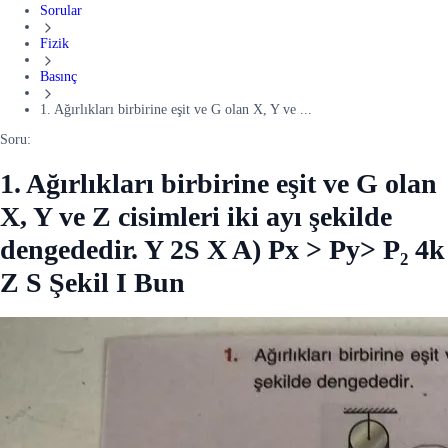
Sorular
Fizik
Basınç
1. Ağırlıkları birbirine eşit ve G olan X, Y ve ...
Soru:
1. Ağırlıkları birbirine eşit ve G olan
X, Y ve Z cisimleri iki ayı şekilde
dengededir. Y 2S X A) Px > Py> P₂ 4k
Z S Şekil I Bun