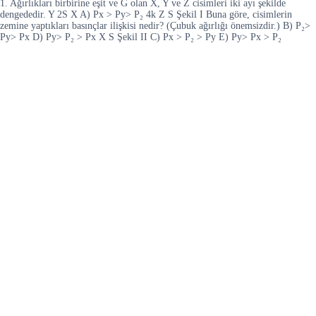
1. Ağırlıkları birbirine eşit ve G olan X, Y ve Z cisimleri iki ayı şekilde
dengededir. Y 2S X A) Px > Py> P₂ 4k Z S Şekil I Buna göre, cisimlerin
zemine yaptıkları basınçlar ilişkisi nedir? (Çubuk ağırlığı önemsizdir.) B) P₂>
Py> Px D) Py> P₂ > Px X S Şekil II C) Px > P₂ > Py E) Py> Px > P₂