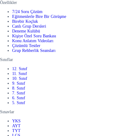
Özellikler
7/24 Soru Çözüm
Eğitmenlerle Bire Bir Görüşme
Birebir Koçluk
Canlı Grup Dersleri
Deneme Kulübü
Kişiye Özel Soru Bankası
Konu Anlatım Videoları
Çözümlü Testler
Grup Rehberlik Seansları
Sınıflar
12. Sınıf
11. Sınıf
10. Sınıf
9. Sınıf
8. Sınıf
7. Sınıf
6. Sınıf
5. Sınıf
Sınavlar
YKS
AYT
TYT
LGS