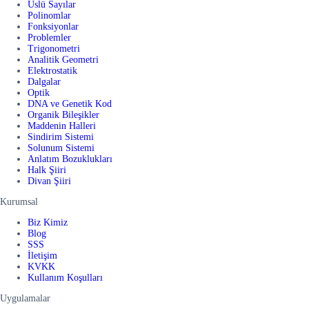
Üslü Sayılar
Polinomlar
Fonksiyonlar
Problemler
Trigonometri
Analitik Geometri
Elektrostatik
Dalgalar
Optik
DNA ve Genetik Kod
Organik Bileşikler
Maddenin Halleri
Sindirim Sistemi
Solunum Sistemi
Anlatım Bozuklukları
Halk Şiiri
Divan Şiiri
Kurumsal
Biz Kimiz
Blog
SSS
İletişim
KVKK
Kullanım Koşulları
Uygulamalar