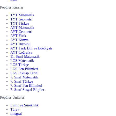
Popüler Kurslar
TYT Matematik
TYT Geometri
TYT Türkçe
AYT Matematik
AYT Geometri
AYT Fizik
AYT Kimya
AYT Biyoloji
AYT Türk Dili ve Edebiyatı
AYT Coğrafya
11. Sınıf Matematik
LGS Matematik
LGS Türkçe
LGS Fen Bilimleri
LGS İnkılap Tarihi
7. Sınıf Matematik
7. Sınıf Türkçe
7. Sınıf Fen Bilimleri
7. Sınıf Sosyal Bilgiler
Popüler Üniteler
Limit ve Süreklilik
Türev
İntegral