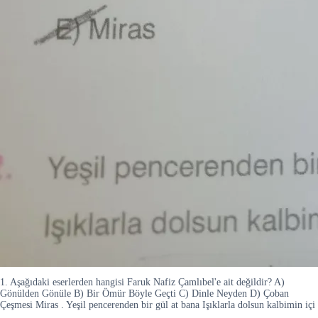
1. Aşağıdaki eserlerden hangisi Faruk Nafiz Çamlıbel'e ait değildir? A)
Gönülden Gönüle B) Bir Ömür Böyle Geçti C) Dinle Neyden D) Çoban
Çeşmesi Miras . Yeşil pencerenden bir gül at bana Işıklarla dolsun kalbimin içi