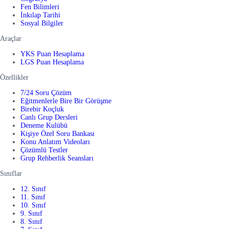
Fen Bilimleri
İnkılap Tarihi
Sosyal Bilgiler
Araçlar
YKS Puan Hesaplama
LGS Puan Hesaplama
Özellikler
7/24 Soru Çözüm
Eğitmenlerle Bire Bir Görüşme
Birebir Koçluk
Canlı Grup Dersleri
Deneme Kulübü
Kişiye Özel Soru Bankası
Konu Anlatım Videoları
Çözümlü Testler
Grup Rehberlik Seansları
Sınıflar
12. Sınıf
11. Sınıf
10. Sınıf
9. Sınıf
8. Sınıf