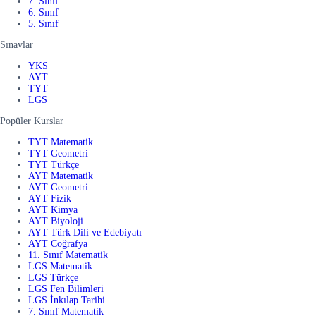
7. Sınıf
6. Sınıf
5. Sınıf
Sınavlar
YKS
AYT
TYT
LGS
Popüler Kurslar
TYT Matematik
TYT Geometri
TYT Türkçe
AYT Matematik
AYT Geometri
AYT Fizik
AYT Kimya
AYT Biyoloji
AYT Türk Dili ve Edebiyatı
AYT Coğrafya
11. Sınıf Matematik
LGS Matematik
LGS Türkçe
LGS Fen Bilimleri
LGS İnkılap Tarihi
7. Sınıf Matematik