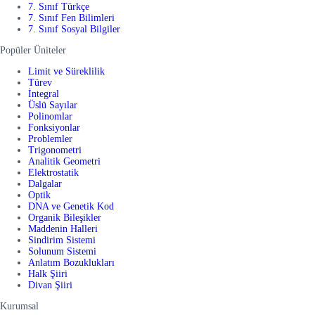
7. Sınıf Türkçe
7. Sınıf Fen Bilimleri
7. Sınıf Sosyal Bilgiler
Popüler Üniteler
Limit ve Süreklilik
Türev
İntegral
Üslü Sayılar
Polinomlar
Fonksiyonlar
Problemler
Trigonometri
Analitik Geometri
Elektrostatik
Dalgalar
Optik
DNA ve Genetik Kod
Organik Bileşikler
Maddenin Halleri
Sindirim Sistemi
Solunum Sistemi
Anlatım Bozuklukları
Halk Şiiri
Divan Şiiri
Kurumsal