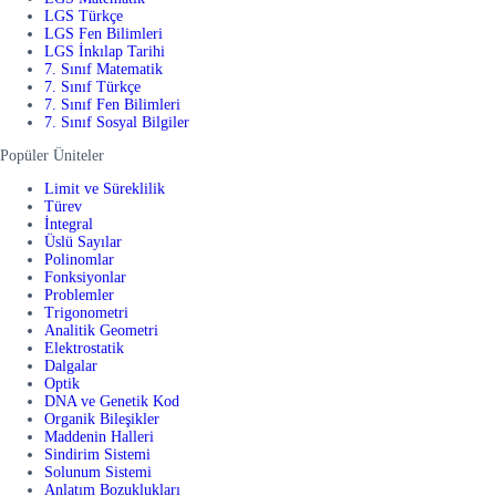
LGS Türkçe
LGS Fen Bilimleri
LGS İnkılap Tarihi
7. Sınıf Matematik
7. Sınıf Türkçe
7. Sınıf Fen Bilimleri
7. Sınıf Sosyal Bilgiler
Popüler Üniteler
Limit ve Süreklilik
Türev
İntegral
Üslü Sayılar
Polinomlar
Fonksiyonlar
Problemler
Trigonometri
Analitik Geometri
Elektrostatik
Dalgalar
Optik
DNA ve Genetik Kod
Organik Bileşikler
Maddenin Halleri
Sindirim Sistemi
Solunum Sistemi
Anlatım Bozuklukları