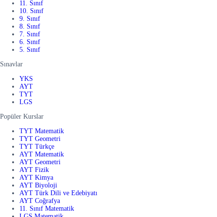
11. Sınıf
10. Sınıf
9. Sınıf
8. Sınıf
7. Sınıf
6. Sınıf
5. Sınıf
Sınavlar
YKS
AYT
TYT
LGS
Popüler Kurslar
TYT Matematik
TYT Geometri
TYT Türkçe
AYT Matematik
AYT Geometri
AYT Fizik
AYT Kimya
AYT Biyoloji
AYT Türk Dili ve Edebiyatı
AYT Coğrafya
11. Sınıf Matematik
LGS Matematik