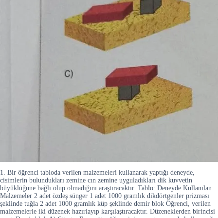
1. Bir öğrenci tabloda verilen malzemeleri kullanarak yaptığı deneyde,
cisimlerin bulundukları zemine cın zemine uyguladıkları dik kuvvetin
büyüklüğüne bağlı olup olmadığını araştıracaktır. Tablo: Deneyde Kullanılan
Malzemeler 2 adet özdeş sünger 1 adet 1000 gramlık dikdörtgenler prizması
şeklinde tuğla 2 adet 1000 gramlık küp şeklinde demir blok Öğrenci, verilen
malzemelerle iki düzenek hazırlayıp karşılaştıracaktır. Düzeneklerden birincisi