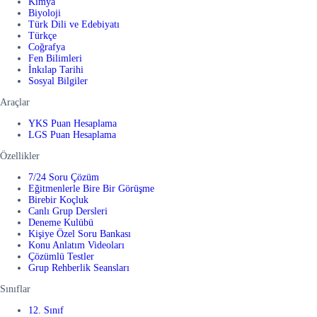
Kimya
Biyoloji
Türk Dili ve Edebiyatı
Türkçe
Coğrafya
Fen Bilimleri
İnkılap Tarihi
Sosyal Bilgiler
Araçlar
YKS Puan Hesaplama
LGS Puan Hesaplama
Özellikler
7/24 Soru Çözüm
Eğitmenlerle Bire Bir Görüşme
Birebir Koçluk
Canlı Grup Dersleri
Deneme Kulübü
Kişiye Özel Soru Bankası
Konu Anlatım Videoları
Çözümlü Testler
Grup Rehberlik Seansları
Sınıflar
12. Sınıf