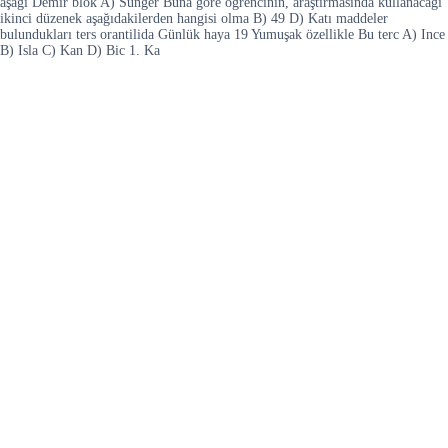
aşagı Demir blok A) Sünger Buna göre öğrencinin, araştırmasında kullanacağı
ikinci düzenek aşağıdakilerden hangisi olma B) 49 D) Katı maddeler
bulundukları ters orantilida Günlük haya 19 Yumuşak özellikle Bu terc A) Ince
B) Isla C) Kan D) Bic 1. Ka