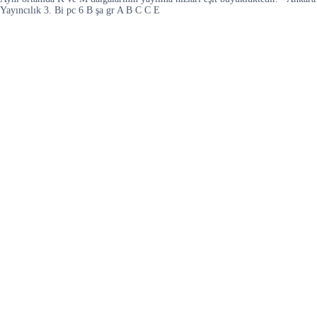
Yayıncılık 3. Bi pc 6 B şa gr A B C C E