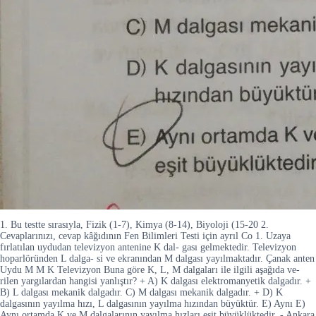
1. Bu testte sırasıyla, Fizik (1-7), Kimya (8-14), Biyoloji (15-20 2.
Cevaplarınızı, cevap kâğıdının Fen Bilimleri Testi için ayrıl Co 1. Uzaya
fırlatılan uydudan televizyon antenine K dal- gası gelmektedir. Televizyon
hoparlöründen L dalga- si ve ekranından M dalgası yayılmaktadır. Çanak anten
Uydu M M K Televizyon Buna göre K, L, M dalgaları ile ilgili aşağıda ve-
rilen yargılardan hangisi yanlıştır? + A) K dalgası elektromanyetik dalgadır. +
B) L dalgası mekanik dalgadır. C) M dalgası mekanik dalgadır. + D) K
dalgasının yayılma hızı, L dalgasının yayılma hızından büyüktür. E) Aynı E)
Aynı ortamda K ve M dalgalarının yayılma hızları eşit büyüklüktedir. - Ankara