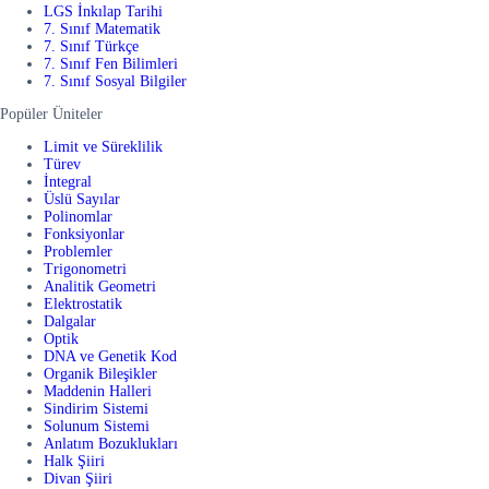
LGS İnkılap Tarihi
7. Sınıf Matematik
7. Sınıf Türkçe
7. Sınıf Fen Bilimleri
7. Sınıf Sosyal Bilgiler
Popüler Üniteler
Limit ve Süreklilik
Türev
İntegral
Üslü Sayılar
Polinomlar
Fonksiyonlar
Problemler
Trigonometri
Analitik Geometri
Elektrostatik
Dalgalar
Optik
DNA ve Genetik Kod
Organik Bileşikler
Maddenin Halleri
Sindirim Sistemi
Solunum Sistemi
Anlatım Bozuklukları
Halk Şiiri
Divan Şiiri