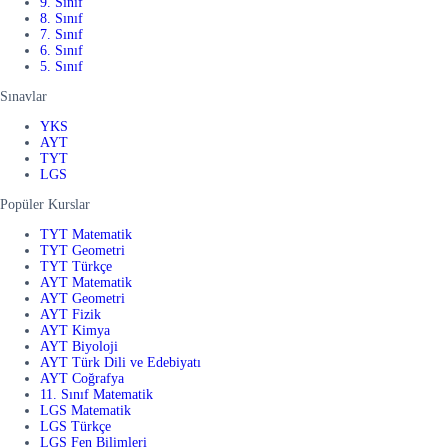
9. Sınıf
8. Sınıf
7. Sınıf
6. Sınıf
5. Sınıf
Sınavlar
YKS
AYT
TYT
LGS
Popüler Kurslar
TYT Matematik
TYT Geometri
TYT Türkçe
AYT Matematik
AYT Geometri
AYT Fizik
AYT Kimya
AYT Biyoloji
AYT Türk Dili ve Edebiyatı
AYT Coğrafya
11. Sınıf Matematik
LGS Matematik
LGS Türkçe
LGS Fen Bilimleri