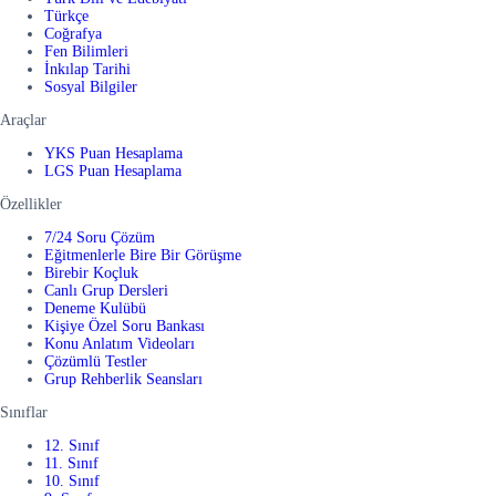
Türkçe
Coğrafya
Fen Bilimleri
İnkılap Tarihi
Sosyal Bilgiler
Araçlar
YKS Puan Hesaplama
LGS Puan Hesaplama
Özellikler
7/24 Soru Çözüm
Eğitmenlerle Bire Bir Görüşme
Birebir Koçluk
Canlı Grup Dersleri
Deneme Kulübü
Kişiye Özel Soru Bankası
Konu Anlatım Videoları
Çözümlü Testler
Grup Rehberlik Seansları
Sınıflar
12. Sınıf
11. Sınıf
10. Sınıf