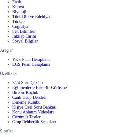
Fizik
Kimya
Biyoloji
Türk Dili ve Edebiyatı
Türkçe
Coğrafya
Fen Bilimleri
İnkılap Tarihi
Sosyal Bilgiler
Araçlar
YKS Puan Hesaplama
LGS Puan Hesaplama
Özellikler
7/24 Soru Çözüm
Eğitmenlerle Bire Bir Görüşme
Birebir Koçluk
Canlı Grup Dersleri
Deneme Kulübü
Kişiye Özel Soru Bankası
Konu Anlatım Videoları
Çözümlü Testler
Grup Rehberlik Seansları
Sınıflar