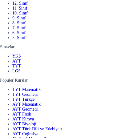
12. Sınıf
11. Sınıf
10. Sınıf
9. Sınıf
8. Sınıf
7. Sınıf
6. Sınıf
5. Sınıf
Sınavlar
YKS
AYT
TYT
LGS
Popüler Kurslar
TYT Matematik
TYT Geometri
TYT Türkçe
AYT Matematik
AYT Geometri
AYT Fizik
AYT Kimya
AYT Biyoloji
AYT Türk Dili ve Edebiyatı
AYT Coğrafya