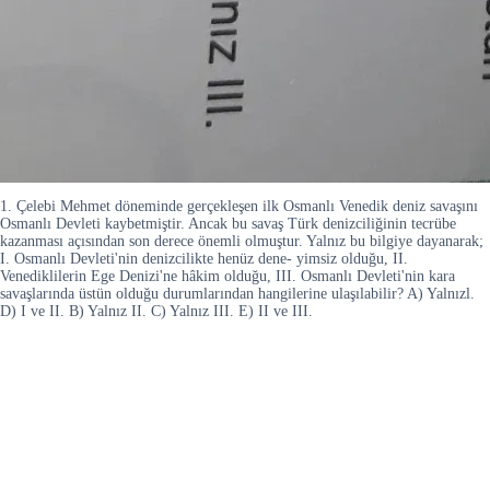
1. Çelebi Mehmet döneminde gerçekleşen ilk Osmanlı Venedik deniz savaşını
Osmanlı Devleti kaybetmiştir. Ancak bu savaş Türk denizciliğinin tecrübe
kazanması açısından son derece önemli olmuştur. Yalnız bu bilgiye dayanarak;
I. Osmanlı Devleti'nin denizcilikte henüz dene- yimsiz olduğu, II.
Venediklilerin Ege Denizi'ne hâkim olduğu, III. Osmanlı Devleti'nin kara
savaşlarında üstün olduğu durumlarından hangilerine ulaşılabilir? A) Yalnızl.
D) I ve II. B) Yalnız II. C) Yalnız III. E) II ve III.