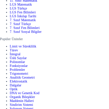
11. Sınıf Matematik
LGS Matematik
LGS Türkçe
LGS Fen Bilimleri
LGS İnkılap Tarihi
7. Sınıf Matematik
7. Sınıf Türkçe
7. Sınıf Fen Bilimleri
7. Sınıf Sosyal Bilgiler
Popüler Üniteler
Limit ve Süreklilik
Türev
İntegral
Üslü Sayılar
Polinomlar
Fonksiyonlar
Problemler
Trigonometri
Analitik Geometri
Elektrostatik
Dalgalar
Optik
DNA ve Genetik Kod
Organik Bileşikler
Maddenin Halleri
Sindirim Sistemi
Solunum Sistemi