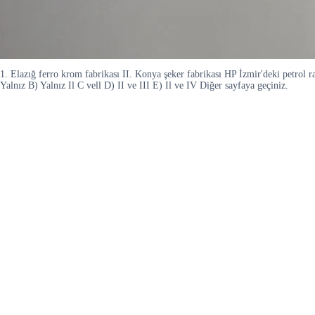
1. Elazığ ferro krom fabrikası II. Konya şeker fabrikası HP İzmir'deki petrol 
Yalnız B) Yalnız Il C vell D) II ve III E) Il ve IV Diğer sayfaya geçiniz.