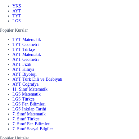
YKS
AYT
TYT
LGS
Popüler Kurslar
TYT Matematik
TYT Geometri
TYT Türkçe
AYT Matematik
AYT Geometri
AYT Fizik
AYT Kimya
AYT Biyoloji
AYT Türk Dili ve Edebiyatı
AYT Coğrafya
11. Sınıf Matematik
LGS Matematik
LGS Türkçe
LGS Fen Bilimleri
LGS İnkılap Tarihi
7. Sınıf Matematik
7. Sınıf Türkçe
7. Sınıf Fen Bilimleri
7. Sınıf Sosyal Bilgiler
Popüler Üniteler