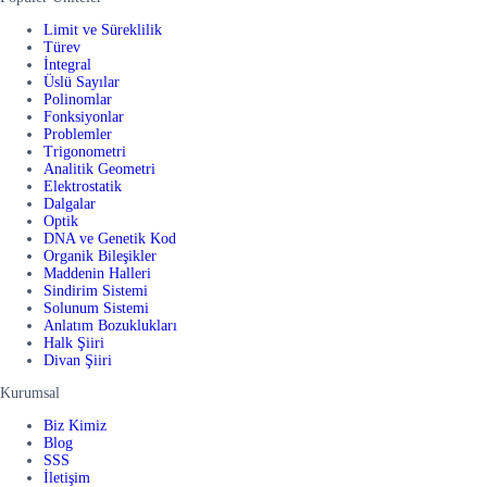
Limit ve Süreklilik
Türev
İntegral
Üslü Sayılar
Polinomlar
Fonksiyonlar
Problemler
Trigonometri
Analitik Geometri
Elektrostatik
Dalgalar
Optik
DNA ve Genetik Kod
Organik Bileşikler
Maddenin Halleri
Sindirim Sistemi
Solunum Sistemi
Anlatım Bozuklukları
Halk Şiiri
Divan Şiiri
Kurumsal
Biz Kimiz
Blog
SSS
İletişim