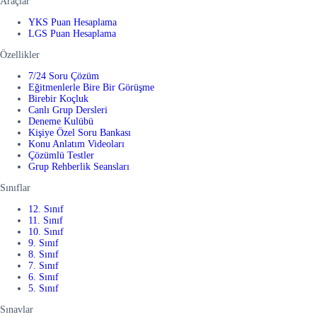
Araçlar
YKS Puan Hesaplama
LGS Puan Hesaplama
Özellikler
7/24 Soru Çözüm
Eğitmenlerle Bire Bir Görüşme
Birebir Koçluk
Canlı Grup Dersleri
Deneme Kulübü
Kişiye Özel Soru Bankası
Konu Anlatım Videoları
Çözümlü Testler
Grup Rehberlik Seansları
Sınıflar
12. Sınıf
11. Sınıf
10. Sınıf
9. Sınıf
8. Sınıf
7. Sınıf
6. Sınıf
5. Sınıf
Sınavlar