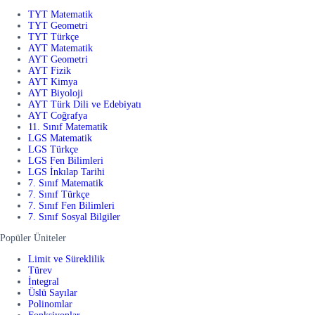
TYT Matematik
TYT Geometri
TYT Türkçe
AYT Matematik
AYT Geometri
AYT Fizik
AYT Kimya
AYT Biyoloji
AYT Türk Dili ve Edebiyatı
AYT Coğrafya
11. Sınıf Matematik
LGS Matematik
LGS Türkçe
LGS Fen Bilimleri
LGS İnkılap Tarihi
7. Sınıf Matematik
7. Sınıf Türkçe
7. Sınıf Fen Bilimleri
7. Sınıf Sosyal Bilgiler
Popüler Üniteler
Limit ve Süreklilik
Türev
İntegral
Üslü Sayılar
Polinomlar