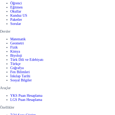
Öğrenci
Eğitmen
Okullar
Kunduz US
Paketler
Sorular
Dersler
Matematik
Geometri
Fizik
Kimya
Biyoloji
Türk Dili ve Edebiyatı
Türkçe
Coğrafya
Fen Bilimleri
İnkılap Tarihi
Sosyal Bilgiler
Araçlar
YKS Puan Hesaplama
LGS Puan Hesaplama
Özellikler