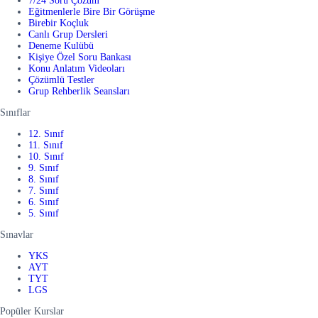
7/24 Soru Çözüm
Eğitmenlerle Bire Bir Görüşme
Birebir Koçluk
Canlı Grup Dersleri
Deneme Kulübü
Kişiye Özel Soru Bankası
Konu Anlatım Videoları
Çözümlü Testler
Grup Rehberlik Seansları
Sınıflar
12. Sınıf
11. Sınıf
10. Sınıf
9. Sınıf
8. Sınıf
7. Sınıf
6. Sınıf
5. Sınıf
Sınavlar
YKS
AYT
TYT
LGS
Popüler Kurslar