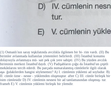
(1) Osmanlı'nın saray teşkilatında avcılıkla ilgilenen bir bi- rim vardı. (II) Bu
birimler avlanmada kullanılan yöntemleri belirlerdi. (III) İstanbul konumu
dolayısıyla avlanmaya mü- sait pek çok yere sahipti. (IV) Bu yüzden avcılık
biriminin merkezi İstanbul'daydı. (V) Padişahların çoğu da İstanbul'un çeşitli
mekânlarını tercih ederdi. Bu parçada numaralanmış cümlelerle ilgili olarak
aşa- ğıdakilerden hangisi söylenemez? A) I. cümlenin yüklemi ad soyludur. B)
II. cümle özne - nesne - yüklemden oluşmuştur. after C) III. cümle birleşik bir
isim cümlesidir D) IV. cümlenin nesnesi bir ad tamlamasından oluşmuş- tur.
frameb E) V. cümlenin yüklemi birleşik bir ylemdir.