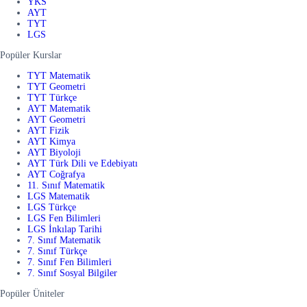
YKS
AYT
TYT
LGS
Popüler Kurslar
TYT Matematik
TYT Geometri
TYT Türkçe
AYT Matematik
AYT Geometri
AYT Fizik
AYT Kimya
AYT Biyoloji
AYT Türk Dili ve Edebiyatı
AYT Coğrafya
11. Sınıf Matematik
LGS Matematik
LGS Türkçe
LGS Fen Bilimleri
LGS İnkılap Tarihi
7. Sınıf Matematik
7. Sınıf Türkçe
7. Sınıf Fen Bilimleri
7. Sınıf Sosyal Bilgiler
Popüler Üniteler