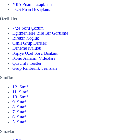
YKS Puan Hesaplama
LGS Puan Hesaplama
Özellikler
7/24 Soru Çözüm
Eğitmenlerle Bire Bir Görüşme
Birebir Koçluk
Canlı Grup Dersleri
Deneme Kulübü
Kişiye Özel Soru Bankası
Konu Anlatım Videoları
Çözümlü Testler
Grup Rehberlik Seansları
Sınıflar
12. Sınıf
11. Sınıf
10. Sınıf
9. Sınıf
8. Sınıf
7. Sınıf
6. Sınıf
5. Sınıf
Sınavlar