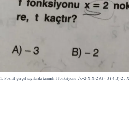
1. Pozitif gerçel sayılarda tanımlı f fonksiyonu √x+2-X X-2 A) - 3 t 4 B)-2 , 