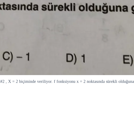
X#2 , X = 2 biçiminde veriliyor. f fonksiyonu x = 2 noktasında sürekli olduğun