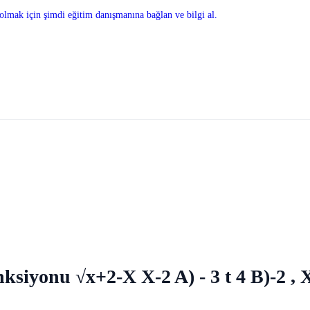
olmak için şimdi eğitim danışmanına bağlan ve bilgi al.
onksiyonu √x+2-X X-2 A) - 3 t 4 B)-2 , X