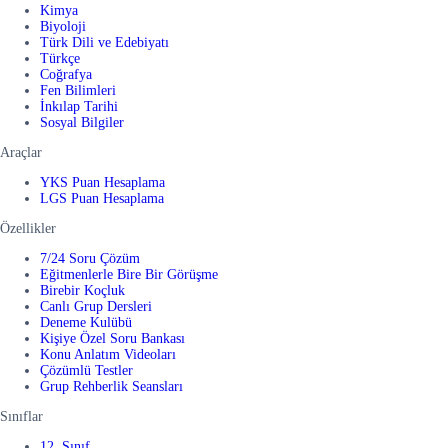
Kimya
Biyoloji
Türk Dili ve Edebiyatı
Türkçe
Coğrafya
Fen Bilimleri
İnkılap Tarihi
Sosyal Bilgiler
Araçlar
YKS Puan Hesaplama
LGS Puan Hesaplama
Özellikler
7/24 Soru Çözüm
Eğitmenlerle Bire Bir Görüşme
Birebir Koçluk
Canlı Grup Dersleri
Deneme Kulübü
Kişiye Özel Soru Bankası
Konu Anlatım Videoları
Çözümlü Testler
Grup Rehberlik Seansları
Sınıflar
12. Sınıf