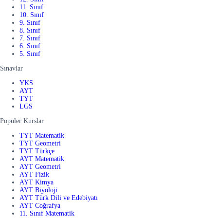
11. Sınıf
10. Sınıf
9. Sınıf
8. Sınıf
7. Sınıf
6. Sınıf
5. Sınıf
Sınavlar
YKS
AYT
TYT
LGS
Popüler Kurslar
TYT Matematik
TYT Geometri
TYT Türkçe
AYT Matematik
AYT Geometri
AYT Fizik
AYT Kimya
AYT Biyoloji
AYT Türk Dili ve Edebiyatı
AYT Coğrafya
11. Sınıf Matematik