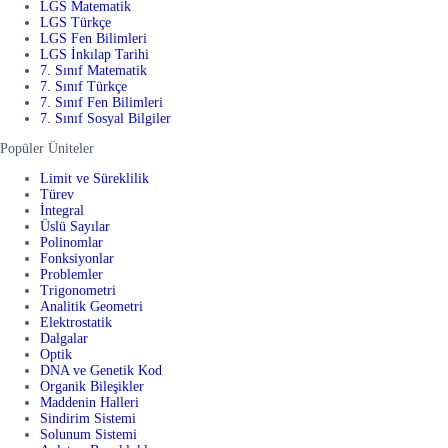
LGS Matematik
LGS Türkçe
LGS Fen Bilimleri
LGS İnkılap Tarihi
7. Sınıf Matematik
7. Sınıf Türkçe
7. Sınıf Fen Bilimleri
7. Sınıf Sosyal Bilgiler
Popüler Üniteler
Limit ve Süreklilik
Türev
İntegral
Üslü Sayılar
Polinomlar
Fonksiyonlar
Problemler
Trigonometri
Analitik Geometri
Elektrostatik
Dalgalar
Optik
DNA ve Genetik Kod
Organik Bileşikler
Maddenin Halleri
Sindirim Sistemi
Solunum Sistemi