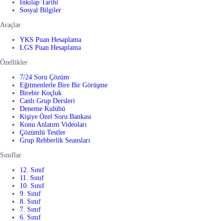
İnkılap Tarihi
Sosyal Bilgiler
Araçlar
YKS Puan Hesaplama
LGS Puan Hesaplama
Özellikler
7/24 Soru Çözüm
Eğitmenlerle Bire Bir Görüşme
Birebir Koçluk
Canlı Grup Dersleri
Deneme Kulübü
Kişiye Özel Soru Bankası
Konu Anlatım Videoları
Çözümlü Testler
Grup Rehberlik Seansları
Sınıflar
12. Sınıf
11. Sınıf
10. Sınıf
9. Sınıf
8. Sınıf
7. Sınıf
6. Sınıf