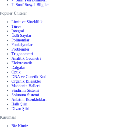
7. Sınıf Fen Bilimleri
7. Sınıf Sosyal Bilgiler
Popüler Üniteler
Limit ve Süreklilik
Türev
İntegral
Üslü Sayılar
Polinomlar
Fonksiyonlar
Problemler
Trigonometri
Analitik Geometri
Elektrostatik
Dalgalar
Optik
DNA ve Genetik Kod
Organik Bileşikler
Maddenin Halleri
Sindirim Sistemi
Solunum Sistemi
Anlatım Bozuklukları
Halk Şiiri
Divan Şiiri
Kurumsal
Biz Kimiz