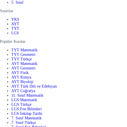
5. Sınıf
Sınavlar
YKS
AYT
TYT
LGS
Popüler Kurslar
TYT Matematik
TYT Geometri
TYT Türkçe
AYT Matematik
AYT Geometri
AYT Fizik
AYT Kimya
AYT Biyoloji
AYT Türk Dili ve Edebiyatı
AYT Coğrafya
11. Sınıf Matematik
LGS Matematik
LGS Türkçe
LGS Fen Bilimleri
LGS İnkılap Tarihi
7. Sınıf Matematik
7. Sınıf Türkçe