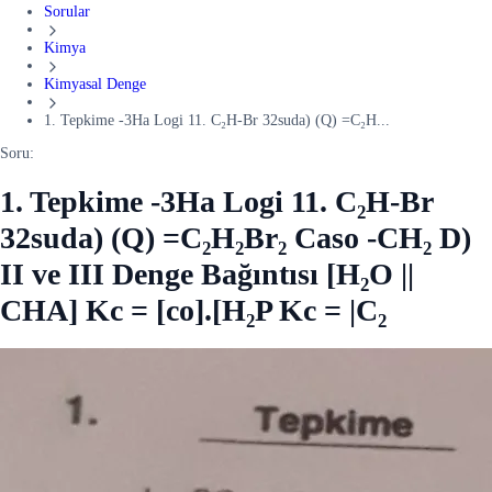
Sorular
Kimya
Kimyasal Denge
1. Tepkime -3Ha Logi 11. C₂H-Br 32suda) (Q) =C₂H...
Soru:
1. Tepkime -3Ha Logi 11. C₂H-Br
32suda) (Q) =C₂H₂Br₂ Caso -CH₂ D)
II ve III Denge Bağıntısı [H₂O ||
CHA] Kc = [co].[H₂P Kc = |C₂