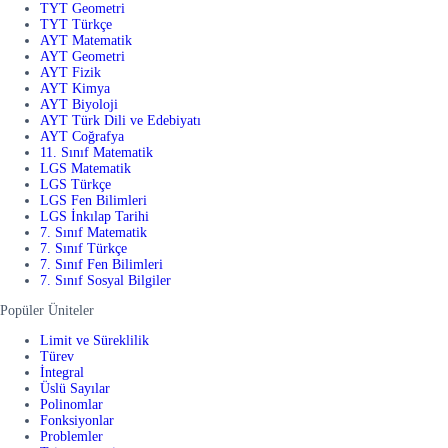
TYT Geometri
TYT Türkçe
AYT Matematik
AYT Geometri
AYT Fizik
AYT Kimya
AYT Biyoloji
AYT Türk Dili ve Edebiyatı
AYT Coğrafya
11. Sınıf Matematik
LGS Matematik
LGS Türkçe
LGS Fen Bilimleri
LGS İnkılap Tarihi
7. Sınıf Matematik
7. Sınıf Türkçe
7. Sınıf Fen Bilimleri
7. Sınıf Sosyal Bilgiler
Popüler Üniteler
Limit ve Süreklilik
Türev
İntegral
Üslü Sayılar
Polinomlar
Fonksiyonlar
Problemler