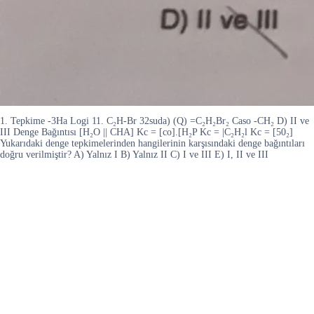
1. Tepkime -3Ha Logi 11. C₂H-Br 32suda) (Q) =C₂H₂Br₂ Caso -CH₂ D) II ve
III Denge Bağıntısı [H₂O || CHA] Kc = [co].[H₂P Kc = |C₂H₂l Kc = [50₂]
Yukarıdaki denge tepkimelerinden hangilerinin karşısındaki denge bağıntıları
doğru verilmiştir? A) Yalnız I B) Yalnız II C) I ve III E) I, II ve III