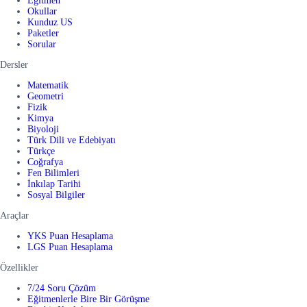
Eğitmen
Okullar
Kunduz US
Paketler
Sorular
Dersler
Matematik
Geometri
Fizik
Kimya
Biyoloji
Türk Dili ve Edebiyatı
Türkçe
Coğrafya
Fen Bilimleri
İnkılap Tarihi
Sosyal Bilgiler
Araçlar
YKS Puan Hesaplama
LGS Puan Hesaplama
Özellikler
7/24 Soru Çözüm
Eğitmenlerle Bire Bir Görüşme