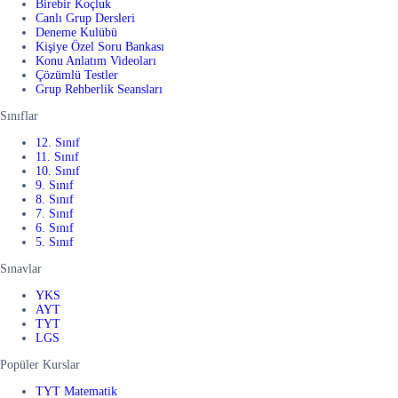
Birebir Koçluk
Canlı Grup Dersleri
Deneme Kulübü
Kişiye Özel Soru Bankası
Konu Anlatım Videoları
Çözümlü Testler
Grup Rehberlik Seansları
Sınıflar
12. Sınıf
11. Sınıf
10. Sınıf
9. Sınıf
8. Sınıf
7. Sınıf
6. Sınıf
5. Sınıf
Sınavlar
YKS
AYT
TYT
LGS
Popüler Kurslar
TYT Matematik