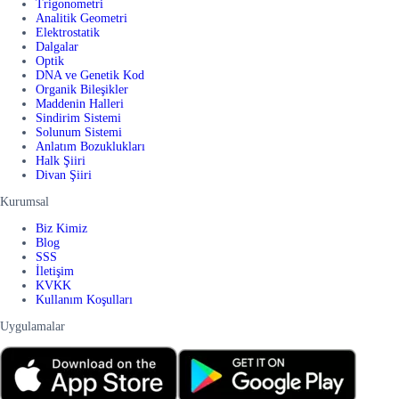
Trigonometri
Analitik Geometri
Elektrostatik
Dalgalar
Optik
DNA ve Genetik Kod
Organik Bileşikler
Maddenin Halleri
Sindirim Sistemi
Solunum Sistemi
Anlatım Bozuklukları
Halk Şiiri
Divan Şiiri
Kurumsal
Biz Kimiz
Blog
SSS
İletişim
KVKK
Kullanım Koşulları
Uygulamalar