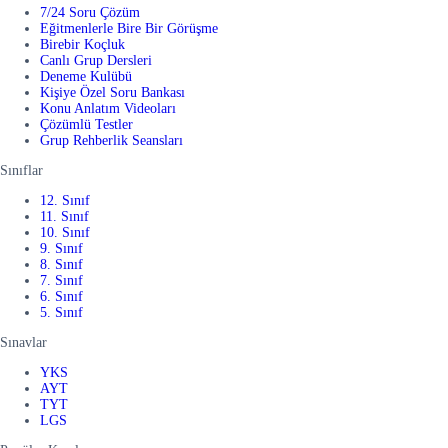
7/24 Soru Çözüm
Eğitmenlerle Bire Bir Görüşme
Birebir Koçluk
Canlı Grup Dersleri
Deneme Kulübü
Kişiye Özel Soru Bankası
Konu Anlatım Videoları
Çözümlü Testler
Grup Rehberlik Seansları
Sınıflar
12. Sınıf
11. Sınıf
10. Sınıf
9. Sınıf
8. Sınıf
7. Sınıf
6. Sınıf
5. Sınıf
Sınavlar
YKS
AYT
TYT
LGS