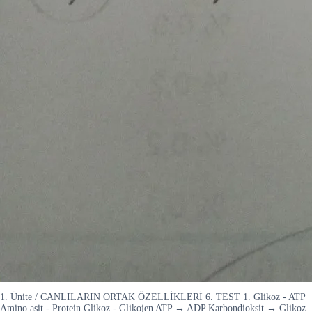
1. Ünite / CANLILARIN ORTAK ÖZELLİKLERİ 6. TEST 1. Glikoz - ATP
Amino asit - Protein Glikoz - Glikojen ATP → ADP Karbondioksit → Glikoz