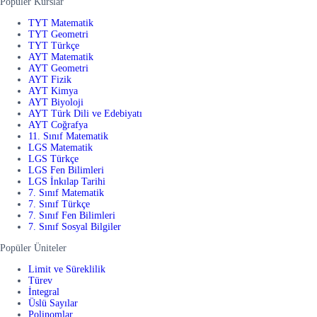
Popüler Kurslar
TYT Matematik
TYT Geometri
TYT Türkçe
AYT Matematik
AYT Geometri
AYT Fizik
AYT Kimya
AYT Biyoloji
AYT Türk Dili ve Edebiyatı
AYT Coğrafya
11. Sınıf Matematik
LGS Matematik
LGS Türkçe
LGS Fen Bilimleri
LGS İnkılap Tarihi
7. Sınıf Matematik
7. Sınıf Türkçe
7. Sınıf Fen Bilimleri
7. Sınıf Sosyal Bilgiler
Popüler Üniteler
Limit ve Süreklilik
Türev
İntegral
Üslü Sayılar
Polinomlar