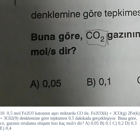
10. 0,5 mol Fe2O3 katısının aşırı miktarda CO ile, Fe2O3(k) + 3CO(g) 2Fe(k)
+ 3C02(9) denklemine göre tepkimesi 0,5 dakikada gerçekleşiyor. Buna göre,
co, gazının ortalama oluşum hızı kaç mol/s dir? A) 0,05 B) 0,1 C) 0,2 D) 0,3
E) 0,4