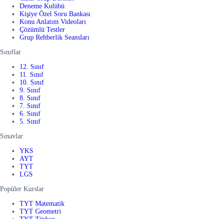
Deneme Kulübü
Kişiye Özel Soru Bankası
Konu Anlatım Videoları
Çözümlü Testler
Grup Rehberlik Seansları
Sınıflar
12. Sınıf
11. Sınıf
10. Sınıf
9. Sınıf
8. Sınıf
7. Sınıf
6. Sınıf
5. Sınıf
Sınavlar
YKS
AYT
TYT
LGS
Popüler Kurslar
TYT Matematik
TYT Geometri