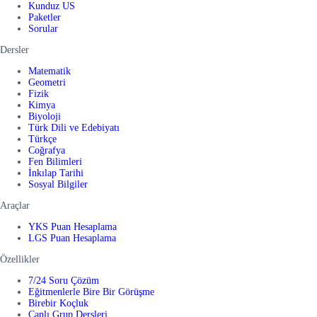
Kunduz US
Paketler
Sorular
Dersler
Matematik
Geometri
Fizik
Kimya
Biyoloji
Türk Dili ve Edebiyatı
Türkçe
Coğrafya
Fen Bilimleri
İnkılap Tarihi
Sosyal Bilgiler
Araçlar
YKS Puan Hesaplama
LGS Puan Hesaplama
Özellikler
7/24 Soru Çözüm
Eğitmenlerle Bire Bir Görüşme
Birebir Koçluk
Canlı Grup Dersleri