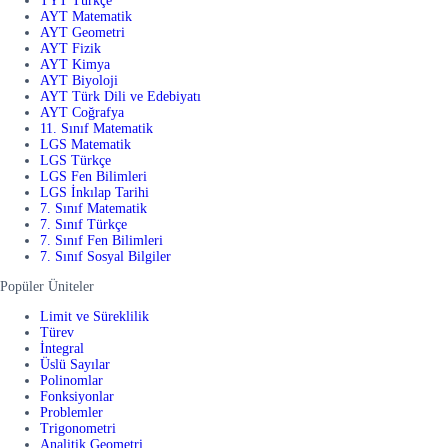
TYT Türkçe
AYT Matematik
AYT Geometri
AYT Fizik
AYT Kimya
AYT Biyoloji
AYT Türk Dili ve Edebiyatı
AYT Coğrafya
11. Sınıf Matematik
LGS Matematik
LGS Türkçe
LGS Fen Bilimleri
LGS İnkılap Tarihi
7. Sınıf Matematik
7. Sınıf Türkçe
7. Sınıf Fen Bilimleri
7. Sınıf Sosyal Bilgiler
Popüler Üniteler
Limit ve Süreklilik
Türev
İntegral
Üslü Sayılar
Polinomlar
Fonksiyonlar
Problemler
Trigonometri
Analitik Geometri