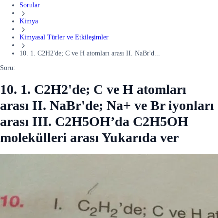
Sorular
Kimya
Kimyasal Türler ve Etkileşimler
10. 1. C2H2'de; C ve H atomları arası II. NaBr'd...
Soru:
10. 1. C2H2'de; C ve H atomları
arası II. NaBr'de; Na+ ve Br iyonları
arası III. C2H5OH’da C2H5OH
molekülleri arası Yukarıda ver