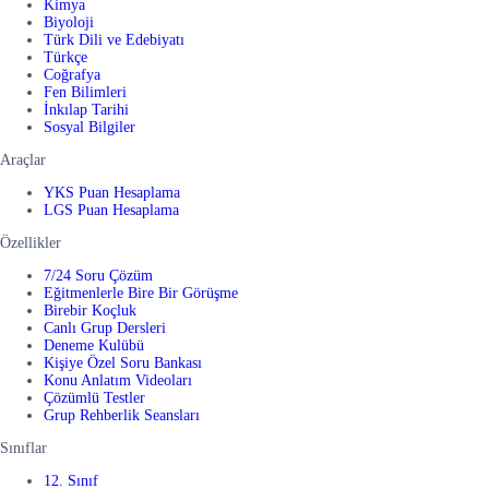
Kimya
Biyoloji
Türk Dili ve Edebiyatı
Türkçe
Coğrafya
Fen Bilimleri
İnkılap Tarihi
Sosyal Bilgiler
Araçlar
YKS Puan Hesaplama
LGS Puan Hesaplama
Özellikler
7/24 Soru Çözüm
Eğitmenlerle Bire Bir Görüşme
Birebir Koçluk
Canlı Grup Dersleri
Deneme Kulübü
Kişiye Özel Soru Bankası
Konu Anlatım Videoları
Çözümlü Testler
Grup Rehberlik Seansları
Sınıflar
12. Sınıf