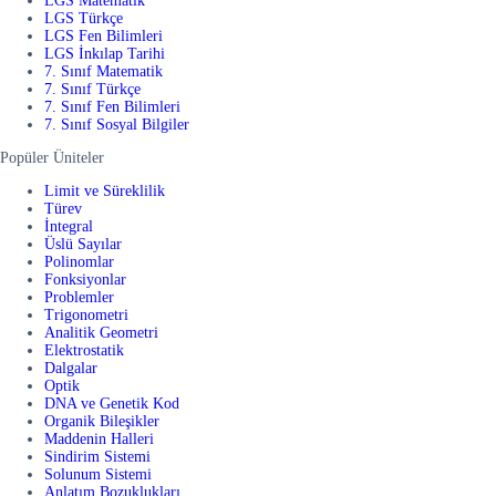
LGS Matematik
LGS Türkçe
LGS Fen Bilimleri
LGS İnkılap Tarihi
7. Sınıf Matematik
7. Sınıf Türkçe
7. Sınıf Fen Bilimleri
7. Sınıf Sosyal Bilgiler
Popüler Üniteler
Limit ve Süreklilik
Türev
İntegral
Üslü Sayılar
Polinomlar
Fonksiyonlar
Problemler
Trigonometri
Analitik Geometri
Elektrostatik
Dalgalar
Optik
DNA ve Genetik Kod
Organik Bileşikler
Maddenin Halleri
Sindirim Sistemi
Solunum Sistemi
Anlatım Bozuklukları