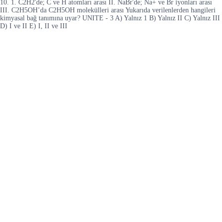
10. 1. C2H2'de; C ve H atomları arası II. NaBr'de; Na+ ve Br iyonları arası
III. C2H5OH’da C2H5OH molekülleri arası Yukarıda verilenlerden hangileri
kimyasal bağ tanımına uyar? UNITE - 3 A) Yalnız 1 B) Yalnız II C) Yalnız III
D) I ve II E) I, II ve III