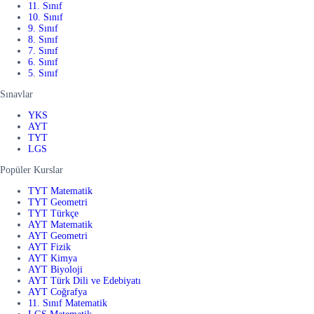
11. Sınıf
10. Sınıf
9. Sınıf
8. Sınıf
7. Sınıf
6. Sınıf
5. Sınıf
Sınavlar
YKS
AYT
TYT
LGS
Popüler Kurslar
TYT Matematik
TYT Geometri
TYT Türkçe
AYT Matematik
AYT Geometri
AYT Fizik
AYT Kimya
AYT Biyoloji
AYT Türk Dili ve Edebiyatı
AYT Coğrafya
11. Sınıf Matematik