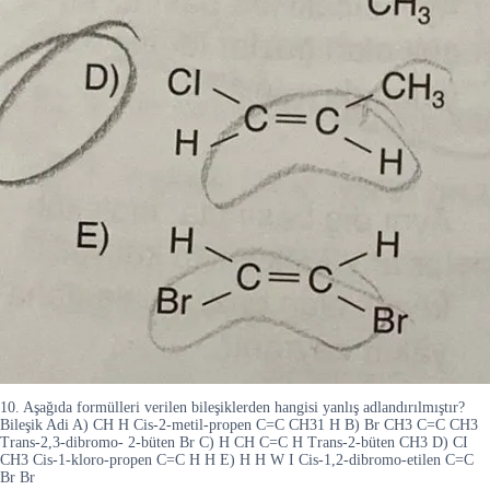
10. Aşağıda formülleri verilen bileşiklerden hangisi yanlış adlandırılmıştır?
Bileşik Adi A) CH H Cis-2-metil-propen C=C CH31 H B) Br CH3 C=C CH3
Trans-2,3-dibromo- 2-büten Br C) H CH C=C H Trans-2-büten CH3 D) CI
CH3 Cis-1-kloro-propen C=C H H E) H H W I Cis-1,2-dibromo-etilen C=C
Br Br