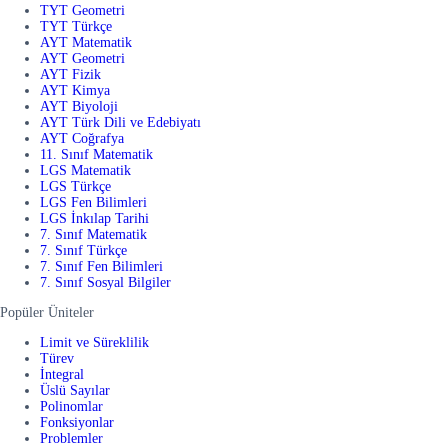
TYT Geometri
TYT Türkçe
AYT Matematik
AYT Geometri
AYT Fizik
AYT Kimya
AYT Biyoloji
AYT Türk Dili ve Edebiyatı
AYT Coğrafya
11. Sınıf Matematik
LGS Matematik
LGS Türkçe
LGS Fen Bilimleri
LGS İnkılap Tarihi
7. Sınıf Matematik
7. Sınıf Türkçe
7. Sınıf Fen Bilimleri
7. Sınıf Sosyal Bilgiler
Popüler Üniteler
Limit ve Süreklilik
Türev
İntegral
Üslü Sayılar
Polinomlar
Fonksiyonlar
Problemler