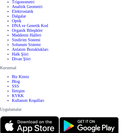
Trigonometri
Analitik Geometri
Elektrostatik
Dalgalar
Optik
DNA ve Genetik Kod
Organik Bileşikler
Maddenin Halleri
Sindirim Sistemi
Solunum Sistemi
Anlatım Bozuklukları
Halk Şiiri
Divan Şiiri
Kurumsal
Biz Kimiz
Blog
SSS
İletişim
KVKK
Kullanım Koşulları
Uygulamalar