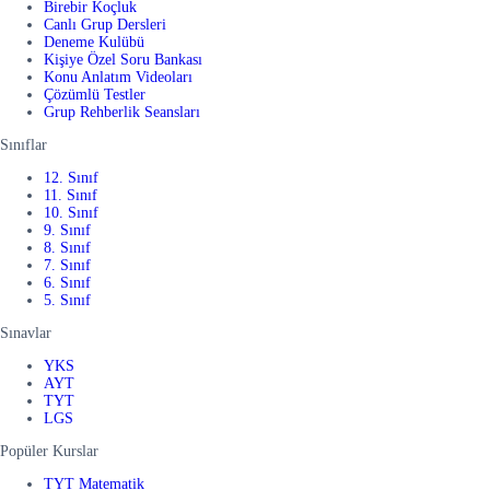
Birebir Koçluk
Canlı Grup Dersleri
Deneme Kulübü
Kişiye Özel Soru Bankası
Konu Anlatım Videoları
Çözümlü Testler
Grup Rehberlik Seansları
Sınıflar
12. Sınıf
11. Sınıf
10. Sınıf
9. Sınıf
8. Sınıf
7. Sınıf
6. Sınıf
5. Sınıf
Sınavlar
YKS
AYT
TYT
LGS
Popüler Kurslar
TYT Matematik