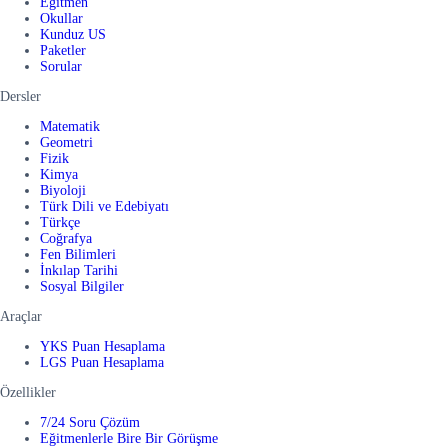
Eğitmen
Okullar
Kunduz US
Paketler
Sorular
Dersler
Matematik
Geometri
Fizik
Kimya
Biyoloji
Türk Dili ve Edebiyatı
Türkçe
Coğrafya
Fen Bilimleri
İnkılap Tarihi
Sosyal Bilgiler
Araçlar
YKS Puan Hesaplama
LGS Puan Hesaplama
Özellikler
7/24 Soru Çözüm
Eğitmenlerle Bire Bir Görüşme