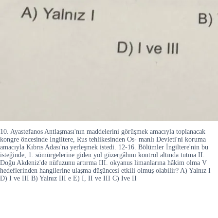
10. Ayastefanos Antlaşması'nın maddelerini görüşmek amacıyla toplanacak
kongre öncesinde İngiltere, Rus tehlikesinden Os- manlı Devleti'ni koruma
amacıyla Kıbrıs Adası'na yerleşmek istedi. 12-16. Bölümler İngiltere'nin bu
isteğinde, 1. sömürgelerine giden yol güzergâhını kontrol altında tutma II.
Doğu Akdeniz'de nüfuzunu artırma III. okyanus limanlarına hâkim olma V
hedeflerinden hangilerine ulaşma düşüncesi etkili olmuş olabilir? A) Yalnız I
D) I ve III B) Yalnız III e E) I, II ve III C) Ive II