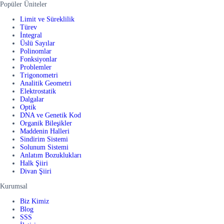
Popüler Üniteler
Limit ve Süreklilik
Türev
İntegral
Üslü Sayılar
Polinomlar
Fonksiyonlar
Problemler
Trigonometri
Analitik Geometri
Elektrostatik
Dalgalar
Optik
DNA ve Genetik Kod
Organik Bileşikler
Maddenin Halleri
Sindirim Sistemi
Solunum Sistemi
Anlatım Bozuklukları
Halk Şiiri
Divan Şiiri
Kurumsal
Biz Kimiz
Blog
SSS