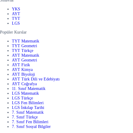
Sınavlar
YKS
AYT
TYT
LGS
Popüler Kurslar
TYT Matematik
TYT Geometri
TYT Türkçe
AYT Matematik
AYT Geometri
AYT Fizik
AYT Kimya
AYT Biyoloji
AYT Türk Dili ve Edebiyatı
AYT Coğrafya
11. Sınıf Matematik
LGS Matematik
LGS Türkçe
LGS Fen Bilimleri
LGS İnkılap Tarihi
7. Sınıf Matematik
7. Sınıf Türkçe
7. Sınıf Fen Bilimleri
7. Sınıf Sosyal Bilgiler