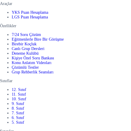
Araçlar
YKS Puan Hesaplama
LGS Puan Hesaplama
Özellikler
7/24 Soru Çözüm
Eğitmenlerle Bire Bir Görüşme
Birebir Koçluk
Canlı Grup Dersleri
Deneme Kulübü
Kişiye Özel Soru Bankası
Konu Anlatım Videoları
Çözümlü Testler
Grup Rehberlik Seansları
Sınıflar
12. Sınıf
11. Sınıf
10. Sınıf
9. Sınıf
8. Sınıf
7. Sınıf
6. Sınıf
5. Sınıf