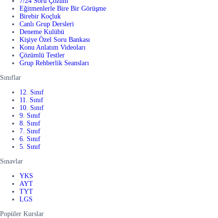
7/24 Soru Çözüm
Eğitmenlerle Bire Bir Görüşme
Birebir Koçluk
Canlı Grup Dersleri
Deneme Kulübü
Kişiye Özel Soru Bankası
Konu Anlatım Videoları
Çözümlü Testler
Grup Rehberlik Seansları
Sınıflar
12. Sınıf
11. Sınıf
10. Sınıf
9. Sınıf
8. Sınıf
7. Sınıf
6. Sınıf
5. Sınıf
Sınavlar
YKS
AYT
TYT
LGS
Popüler Kurslar