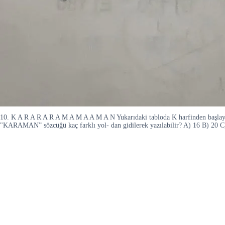
10. K A R A R A R A M A M A A M A N Yukarıdaki tabloda K harfinden başlayıp ç
"KARAMAN” sözcüğü kaç farklı yol- dan gidilerek yazılabilir? A) 16 B) 20 C