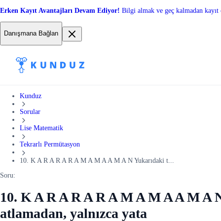
Erken Kayıt Avantajları Devam Ediyor!
Bilgi almak ve geç kalmadan kayıt 
Danışmana Bağlan
Kunduz
Sorular
Lise Matematik
Tekrarlı Permütasyon
10. K A R A R A R A M A M A A M A N Yukarıdaki t...
Soru:
10. K A R A R A R A M A M A A M A N
atlamadan, yalnızca yata