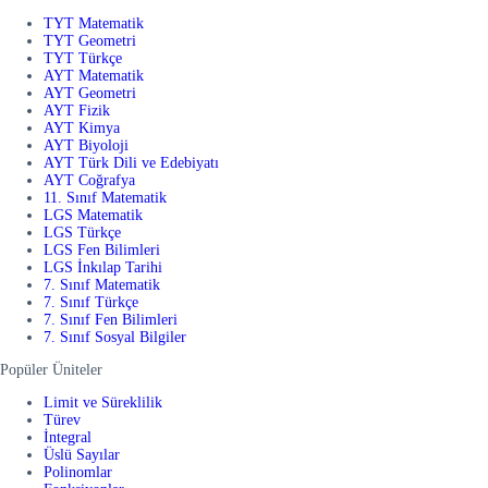
TYT Matematik
TYT Geometri
TYT Türkçe
AYT Matematik
AYT Geometri
AYT Fizik
AYT Kimya
AYT Biyoloji
AYT Türk Dili ve Edebiyatı
AYT Coğrafya
11. Sınıf Matematik
LGS Matematik
LGS Türkçe
LGS Fen Bilimleri
LGS İnkılap Tarihi
7. Sınıf Matematik
7. Sınıf Türkçe
7. Sınıf Fen Bilimleri
7. Sınıf Sosyal Bilgiler
Popüler Üniteler
Limit ve Süreklilik
Türev
İntegral
Üslü Sayılar
Polinomlar