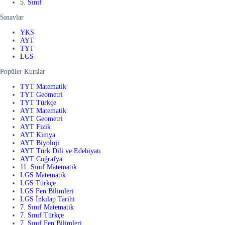
5. Sınıf
Sınavlar
YKS
AYT
TYT
LGS
Popüler Kurslar
TYT Matematik
TYT Geometri
TYT Türkçe
AYT Matematik
AYT Geometri
AYT Fizik
AYT Kimya
AYT Biyoloji
AYT Türk Dili ve Edebiyatı
AYT Coğrafya
11. Sınıf Matematik
LGS Matematik
LGS Türkçe
LGS Fen Bilimleri
LGS İnkılap Tarihi
7. Sınıf Matematik
7. Sınıf Türkçe
7. Sınıf Fen Bilimleri