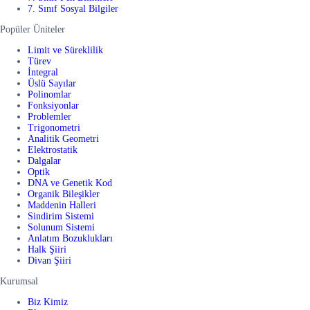
7. Sınıf Sosyal Bilgiler
Popüler Üniteler
Limit ve Süreklilik
Türev
İntegral
Üslü Sayılar
Polinomlar
Fonksiyonlar
Problemler
Trigonometri
Analitik Geometri
Elektrostatik
Dalgalar
Optik
DNA ve Genetik Kod
Organik Bileşikler
Maddenin Halleri
Sindirim Sistemi
Solunum Sistemi
Anlatım Bozuklukları
Halk Şiiri
Divan Şiiri
Kurumsal
Biz Kimiz