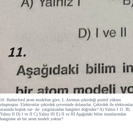
10. Rutherford atom modeline göre; L.Atomun çekirdeği pozitif yükten
oluşmuştur. Elektronlar çekirdek çevresinde dolanırlar. Çekirdek ile elektronlar
arasında boşluk var- dır. yargılarından hangileri doğrudur? A) Yalnız I 11. B)
Yalnız II D) I ve II C) Yalnız III E) II ve III Aşağıdaki bilim insanlarından
hangisine ait bir atom modeli yoktur?