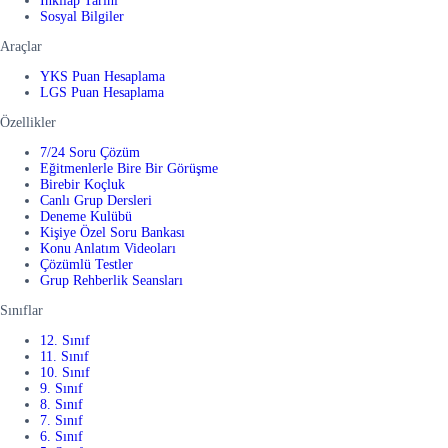
İnkılap Tarihi
Sosyal Bilgiler
Araçlar
YKS Puan Hesaplama
LGS Puan Hesaplama
Özellikler
7/24 Soru Çözüm
Eğitmenlerle Bire Bir Görüşme
Birebir Koçluk
Canlı Grup Dersleri
Deneme Kulübü
Kişiye Özel Soru Bankası
Konu Anlatım Videoları
Çözümlü Testler
Grup Rehberlik Seansları
Sınıflar
12. Sınıf
11. Sınıf
10. Sınıf
9. Sınıf
8. Sınıf
7. Sınıf
6. Sınıf