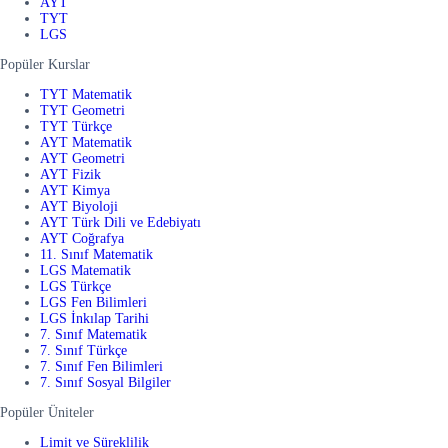
AYT
TYT
LGS
Popüler Kurslar
TYT Matematik
TYT Geometri
TYT Türkçe
AYT Matematik
AYT Geometri
AYT Fizik
AYT Kimya
AYT Biyoloji
AYT Türk Dili ve Edebiyatı
AYT Coğrafya
11. Sınıf Matematik
LGS Matematik
LGS Türkçe
LGS Fen Bilimleri
LGS İnkılap Tarihi
7. Sınıf Matematik
7. Sınıf Türkçe
7. Sınıf Fen Bilimleri
7. Sınıf Sosyal Bilgiler
Popüler Üniteler
Limit ve Süreklilik