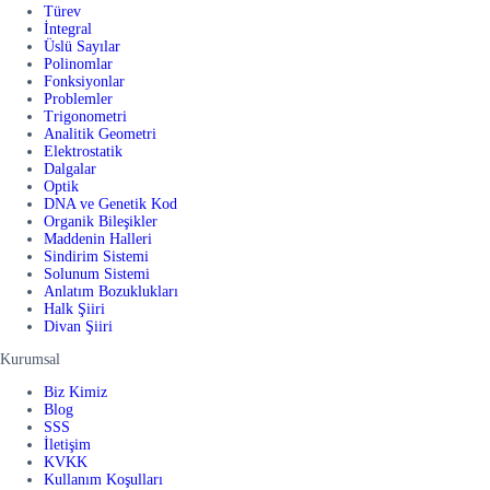
Türev
İntegral
Üslü Sayılar
Polinomlar
Fonksiyonlar
Problemler
Trigonometri
Analitik Geometri
Elektrostatik
Dalgalar
Optik
DNA ve Genetik Kod
Organik Bileşikler
Maddenin Halleri
Sindirim Sistemi
Solunum Sistemi
Anlatım Bozuklukları
Halk Şiiri
Divan Şiiri
Kurumsal
Biz Kimiz
Blog
SSS
İletişim
KVKK
Kullanım Koşulları