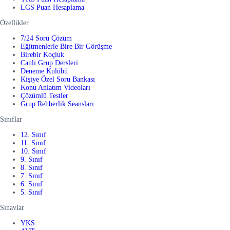
LGS Puan Hesaplama
Özellikler
7/24 Soru Çözüm
Eğitmenlerle Bire Bir Görüşme
Birebir Koçluk
Canlı Grup Dersleri
Deneme Kulübü
Kişiye Özel Soru Bankası
Konu Anlatım Videoları
Çözümlü Testler
Grup Rehberlik Seansları
Sınıflar
12. Sınıf
11. Sınıf
10. Sınıf
9. Sınıf
8. Sınıf
7. Sınıf
6. Sınıf
5. Sınıf
Sınavlar
YKS