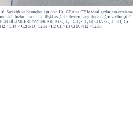
10. Sıcaklık ve basınçları eşit olan Hz, CHA ve C2He ideal gazlarının ortalama
molekül hızları arasındaki ilişki aşağıdakilerden hangisinde doğru verilmiştir?
FEN BİLİMLERİ YAYINLARI A) C₂H₂ - CH₂ <H₂ B) CHA <C₂H. <H₂ C)
H2 <CH4 < C2H6 D) C2He <H2 CH4 E) CHA <H2 <C2H6