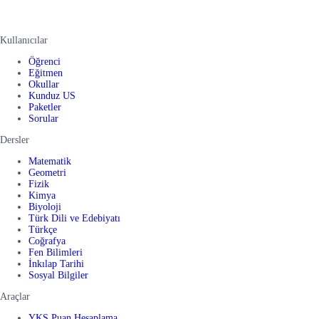
Kullanıcılar
Öğrenci
Eğitmen
Okullar
Kunduz US
Paketler
Sorular
Dersler
Matematik
Geometri
Fizik
Kimya
Biyoloji
Türk Dili ve Edebiyatı
Türkçe
Coğrafya
Fen Bilimleri
İnkılap Tarihi
Sosyal Bilgiler
Araçlar
YKS Puan Hesaplama