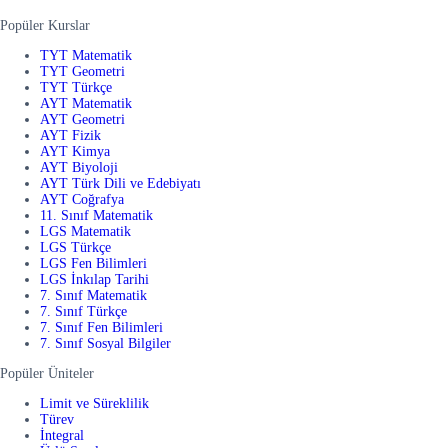
Popüler Kurslar
TYT Matematik
TYT Geometri
TYT Türkçe
AYT Matematik
AYT Geometri
AYT Fizik
AYT Kimya
AYT Biyoloji
AYT Türk Dili ve Edebiyatı
AYT Coğrafya
11. Sınıf Matematik
LGS Matematik
LGS Türkçe
LGS Fen Bilimleri
LGS İnkılap Tarihi
7. Sınıf Matematik
7. Sınıf Türkçe
7. Sınıf Fen Bilimleri
7. Sınıf Sosyal Bilgiler
Popüler Üniteler
Limit ve Süreklilik
Türev
İntegral