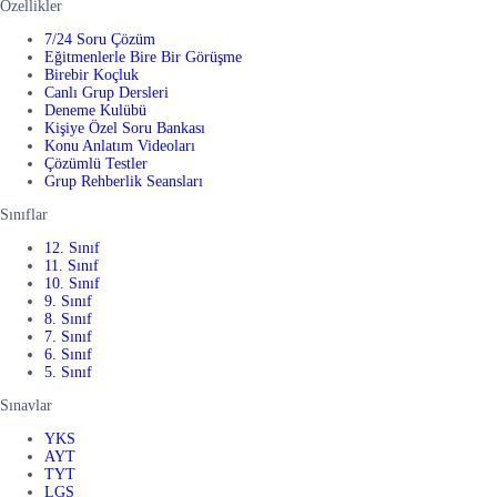
Özellikler
7/24 Soru Çözüm
Eğitmenlerle Bire Bir Görüşme
Birebir Koçluk
Canlı Grup Dersleri
Deneme Kulübü
Kişiye Özel Soru Bankası
Konu Anlatım Videoları
Çözümlü Testler
Grup Rehberlik Seansları
Sınıflar
12. Sınıf
11. Sınıf
10. Sınıf
9. Sınıf
8. Sınıf
7. Sınıf
6. Sınıf
5. Sınıf
Sınavlar
YKS
AYT
TYT
LGS