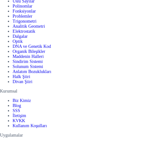
Üslü Sayılar
Polinomlar
Fonksiyonlar
Problemler
Trigonometri
Analitik Geometri
Elektrostatik
Dalgalar
Optik
DNA ve Genetik Kod
Organik Bileşikler
Maddenin Halleri
Sindirim Sistemi
Solunum Sistemi
Anlatım Bozuklukları
Halk Şiiri
Divan Şiiri
Kurumsal
Biz Kimiz
Blog
SSS
İletişim
KVKK
Kullanım Koşulları
Uygulamalar