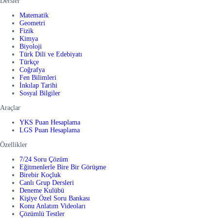
Dersler
Matematik
Geometri
Fizik
Kimya
Biyoloji
Türk Dili ve Edebiyatı
Türkçe
Coğrafya
Fen Bilimleri
İnkılap Tarihi
Sosyal Bilgiler
Araçlar
YKS Puan Hesaplama
LGS Puan Hesaplama
Özellikler
7/24 Soru Çözüm
Eğitmenlerle Bire Bir Görüşme
Birebir Koçluk
Canlı Grup Dersleri
Deneme Kulübü
Kişiye Özel Soru Bankası
Konu Anlatım Videoları
Çözümlü Testler