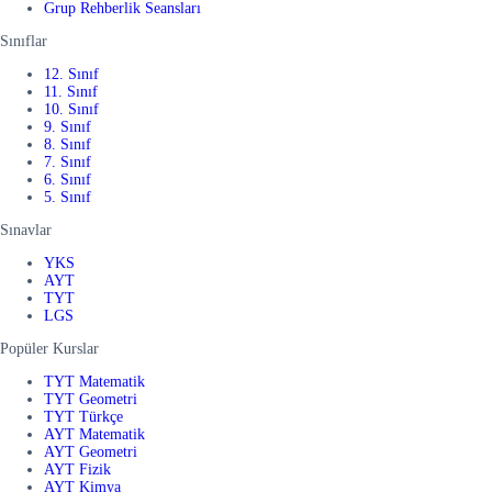
Grup Rehberlik Seansları
Sınıflar
12. Sınıf
11. Sınıf
10. Sınıf
9. Sınıf
8. Sınıf
7. Sınıf
6. Sınıf
5. Sınıf
Sınavlar
YKS
AYT
TYT
LGS
Popüler Kurslar
TYT Matematik
TYT Geometri
TYT Türkçe
AYT Matematik
AYT Geometri
AYT Fizik
AYT Kimya