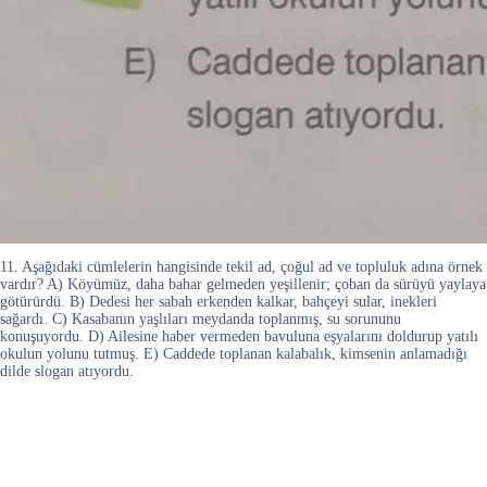
11. Aşağıdaki cümlelerin hangisinde tekil ad, çoğul ad ve topluluk adına örnek
vardır? A) Köyümüz, daha bahar gelmeden yeşillenir; çoban da sürüyü yaylaya
götürürdü. B) Dedesi her sabah erkenden kalkar, bahçeyi sular, inekleri
sağardı. C) Kasabanın yaşlıları meydanda toplanmış, su sorununu
konuşuyordu. D) Ailesine haber vermeden bavuluna eşyalarını doldurup yatılı
okulun yolunu tutmuş. E) Caddede toplanan kalabalık, kimsenin anlamadığı
dilde slogan atıyordu.