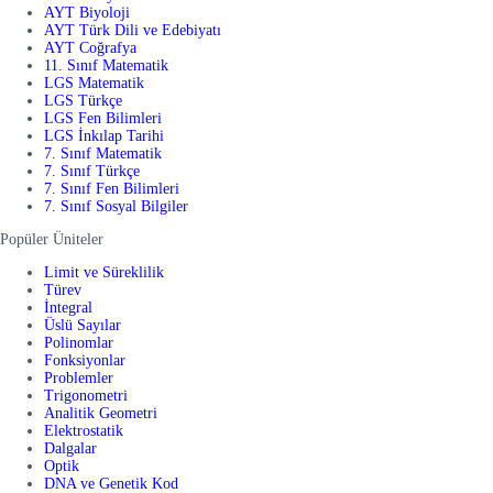
AYT Biyoloji
AYT Türk Dili ve Edebiyatı
AYT Coğrafya
11. Sınıf Matematik
LGS Matematik
LGS Türkçe
LGS Fen Bilimleri
LGS İnkılap Tarihi
7. Sınıf Matematik
7. Sınıf Türkçe
7. Sınıf Fen Bilimleri
7. Sınıf Sosyal Bilgiler
Popüler Üniteler
Limit ve Süreklilik
Türev
İntegral
Üslü Sayılar
Polinomlar
Fonksiyonlar
Problemler
Trigonometri
Analitik Geometri
Elektrostatik
Dalgalar
Optik
DNA ve Genetik Kod