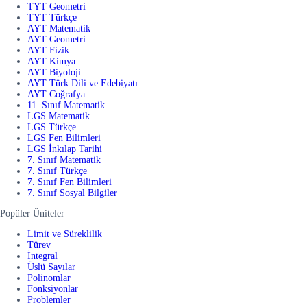
TYT Geometri
TYT Türkçe
AYT Matematik
AYT Geometri
AYT Fizik
AYT Kimya
AYT Biyoloji
AYT Türk Dili ve Edebiyatı
AYT Coğrafya
11. Sınıf Matematik
LGS Matematik
LGS Türkçe
LGS Fen Bilimleri
LGS İnkılap Tarihi
7. Sınıf Matematik
7. Sınıf Türkçe
7. Sınıf Fen Bilimleri
7. Sınıf Sosyal Bilgiler
Popüler Üniteler
Limit ve Süreklilik
Türev
İntegral
Üslü Sayılar
Polinomlar
Fonksiyonlar
Problemler