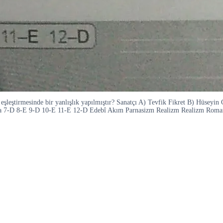
ım eşleştirmesinde bir yanlışlık yapılmıştır? Sanatçı A) Tevfik Fikret B) Hüsey
Şita 7-D 8-E 9-D 10-E 11-E 12-D Edebî Akım Parnasizm Realizm Realizm Rom