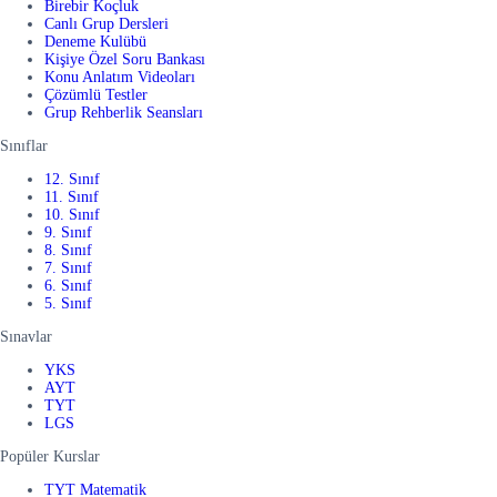
Birebir Koçluk
Canlı Grup Dersleri
Deneme Kulübü
Kişiye Özel Soru Bankası
Konu Anlatım Videoları
Çözümlü Testler
Grup Rehberlik Seansları
Sınıflar
12. Sınıf
11. Sınıf
10. Sınıf
9. Sınıf
8. Sınıf
7. Sınıf
6. Sınıf
5. Sınıf
Sınavlar
YKS
AYT
TYT
LGS
Popüler Kurslar
TYT Matematik