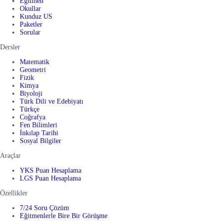
Eğitmen
Okullar
Kunduz US
Paketler
Sorular
Dersler
Matematik
Geometri
Fizik
Kimya
Biyoloji
Türk Dili ve Edebiyatı
Türkçe
Coğrafya
Fen Bilimleri
İnkılap Tarihi
Sosyal Bilgiler
Araçlar
YKS Puan Hesaplama
LGS Puan Hesaplama
Özellikler
7/24 Soru Çözüm
Eğitmenlerle Bire Bir Görüşme