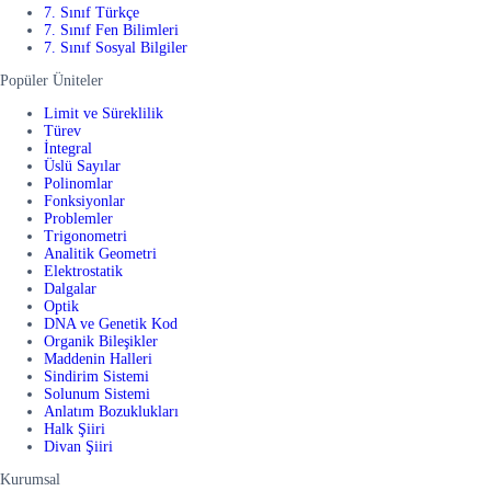
7. Sınıf Türkçe
7. Sınıf Fen Bilimleri
7. Sınıf Sosyal Bilgiler
Popüler Üniteler
Limit ve Süreklilik
Türev
İntegral
Üslü Sayılar
Polinomlar
Fonksiyonlar
Problemler
Trigonometri
Analitik Geometri
Elektrostatik
Dalgalar
Optik
DNA ve Genetik Kod
Organik Bileşikler
Maddenin Halleri
Sindirim Sistemi
Solunum Sistemi
Anlatım Bozuklukları
Halk Şiiri
Divan Şiiri
Kurumsal