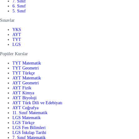
7. Sınıf
6. Sınıf
5. Sınıf
Sınavlar
YKS
AYT
TYT
LGS
Popüler Kurslar
TYT Matematik
TYT Geometri
TYT Türkçe
AYT Matematik
AYT Geometri
AYT Fizik
AYT Kimya
AYT Biyoloji
AYT Türk Dili ve Edebiyatı
AYT Coğrafya
11. Sınıf Matematik
LGS Matematik
LGS Türkçe
LGS Fen Bilimleri
LGS İnkılap Tarihi
7. Sınıf Matematik