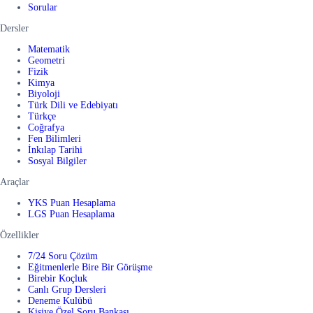
Sorular
Dersler
Matematik
Geometri
Fizik
Kimya
Biyoloji
Türk Dili ve Edebiyatı
Türkçe
Coğrafya
Fen Bilimleri
İnkılap Tarihi
Sosyal Bilgiler
Araçlar
YKS Puan Hesaplama
LGS Puan Hesaplama
Özellikler
7/24 Soru Çözüm
Eğitmenlerle Bire Bir Görüşme
Birebir Koçluk
Canlı Grup Dersleri
Deneme Kulübü
Kişiye Özel Soru Bankası