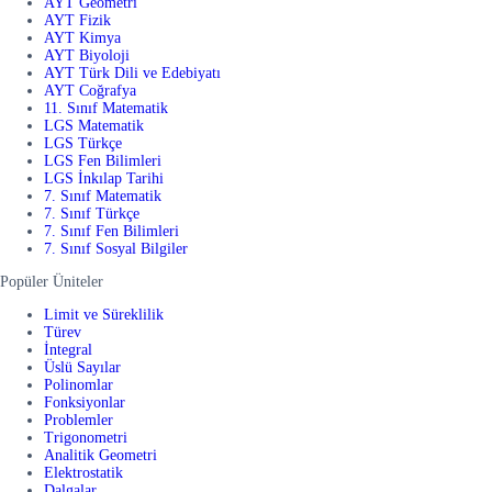
AYT Geometri
AYT Fizik
AYT Kimya
AYT Biyoloji
AYT Türk Dili ve Edebiyatı
AYT Coğrafya
11. Sınıf Matematik
LGS Matematik
LGS Türkçe
LGS Fen Bilimleri
LGS İnkılap Tarihi
7. Sınıf Matematik
7. Sınıf Türkçe
7. Sınıf Fen Bilimleri
7. Sınıf Sosyal Bilgiler
Popüler Üniteler
Limit ve Süreklilik
Türev
İntegral
Üslü Sayılar
Polinomlar
Fonksiyonlar
Problemler
Trigonometri
Analitik Geometri
Elektrostatik
Dalgalar