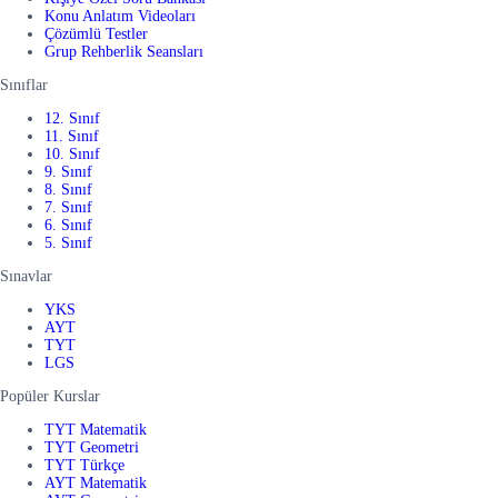
Konu Anlatım Videoları
Çözümlü Testler
Grup Rehberlik Seansları
Sınıflar
12. Sınıf
11. Sınıf
10. Sınıf
9. Sınıf
8. Sınıf
7. Sınıf
6. Sınıf
5. Sınıf
Sınavlar
YKS
AYT
TYT
LGS
Popüler Kurslar
TYT Matematik
TYT Geometri
TYT Türkçe
AYT Matematik