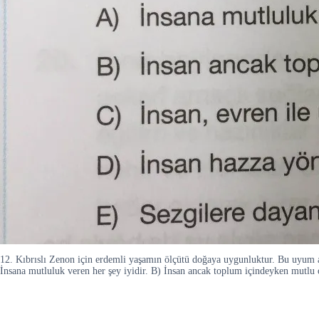
12. Kıbrıslı Zenon için erdemli yaşamın ölçütü doğaya uygunluktur. Bu uyum a
İnsana mutluluk veren her şey iyidir. B) İnsan ancak toplum içindeyken mutlu o