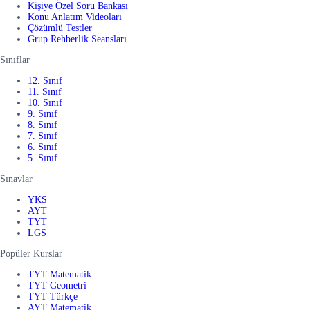
Kişiye Özel Soru Bankası
Konu Anlatım Videoları
Çözümlü Testler
Grup Rehberlik Seansları
Sınıflar
12. Sınıf
11. Sınıf
10. Sınıf
9. Sınıf
8. Sınıf
7. Sınıf
6. Sınıf
5. Sınıf
Sınavlar
YKS
AYT
TYT
LGS
Popüler Kurslar
TYT Matematik
TYT Geometri
TYT Türkçe
AYT Matematik