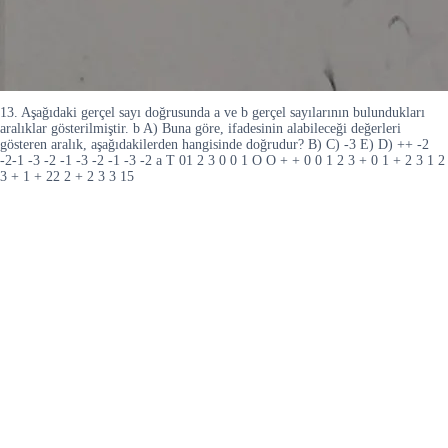
13. Aşağıdaki gerçel sayı doğrusunda a ve b gerçel sayılarının bulundukları
aralıklar gösterilmiştir. b A) Buna göre, ifadesinin alabileceği değerleri
gösteren aralık, aşağıdakilerden hangisinde doğrudur? B) C) -3 E) D) ++ -2
-2-1 -3 -2 -1 -3 -2 -1 -3 -2 a T 01 2 3 0 0 1 O O + + 0 0 1 2 3 + 0 1 + 2 3 1 2
3 + 1 + 22 2 + 2 3 3 15