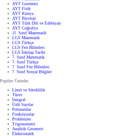
AYT Geometri
AYT Fizik
AYT Kimya
AYT Biyoloji
AYT Türk Dili ve Edebiyatı
AYT Coğrafya
11. Sınıf Matematik
LGS Matematik
LGS Türkçe
LGS Fen Bilimleri
LGS İnkılap Tarihi
7. Sınıf Matematik
7. Sınıf Türkçe
7. Sınıf Fen Bilimleri
7. Sınıf Sosyal Bilgiler
Popüler Üniteler
Limit ve Süreklilik
Türev
İntegral
Üslü Sayılar
Polinomlar
Fonksiyonlar
Problemler
Trigonometri
Analitik Geometri
Elektrostatik