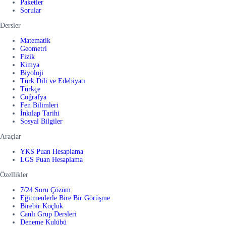
Paketler
Sorular
Dersler
Matematik
Geometri
Fizik
Kimya
Biyoloji
Türk Dili ve Edebiyatı
Türkçe
Coğrafya
Fen Bilimleri
İnkılap Tarihi
Sosyal Bilgiler
Araçlar
YKS Puan Hesaplama
LGS Puan Hesaplama
Özellikler
7/24 Soru Çözüm
Eğitmenlerle Bire Bir Görüşme
Birebir Koçluk
Canlı Grup Dersleri
Deneme Kulübü