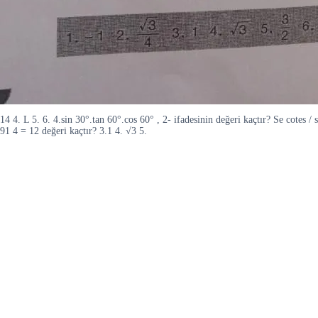
14 4. L 5. 6. 4.sin 30°.tan 60°.cos 60° , 2- ifadesinin değeri kaçtır? Se cotes
91 4 = 12 değeri kaçtır? 3.1 4. √3 5.