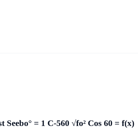
/ st Seebo° = 1 C-560 √fo² Cos 60 = f(x)