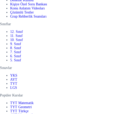
Deneme Kulübü
Kişiye Özel Soru Bankası
Konu Anlatım Videoları
Çözümlü Testler
Grup Rehberlik Seansları
Sınıflar
12. Sınıf
11. Sınıf
10. Sınıf
9. Sınıf
8. Sınıf
7. Sınıf
6. Sınıf
5. Sınıf
Sınavlar
YKS
AYT
TYT
LGS
Popüler Kurslar
TYT Matematik
TYT Geometri
TYT Türkçe