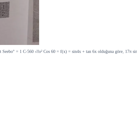
 / st Seebo° = 1 C-560 √fo² Cos 60 = f(x) = sin4x + tan 6x olduğuna göre, 17π s