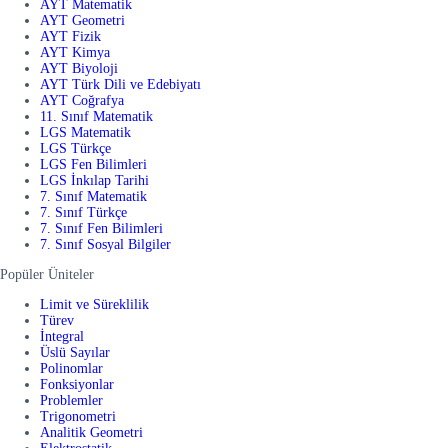
AYT Matematik
AYT Geometri
AYT Fizik
AYT Kimya
AYT Biyoloji
AYT Türk Dili ve Edebiyatı
AYT Coğrafya
11. Sınıf Matematik
LGS Matematik
LGS Türkçe
LGS Fen Bilimleri
LGS İnkılap Tarihi
7. Sınıf Matematik
7. Sınıf Türkçe
7. Sınıf Fen Bilimleri
7. Sınıf Sosyal Bilgiler
Popüler Üniteler
Limit ve Süreklilik
Türev
İntegral
Üslü Sayılar
Polinomlar
Fonksiyonlar
Problemler
Trigonometri
Analitik Geometri