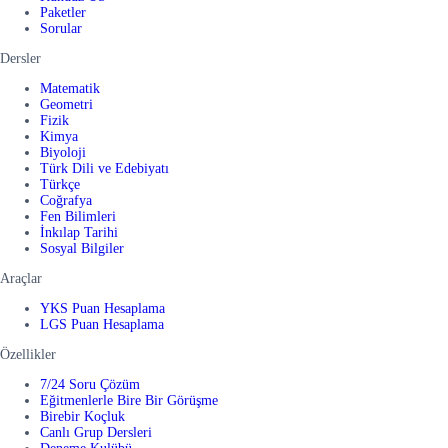
Paketler
Sorular
Dersler
Matematik
Geometri
Fizik
Kimya
Biyoloji
Türk Dili ve Edebiyatı
Türkçe
Coğrafya
Fen Bilimleri
İnkılap Tarihi
Sosyal Bilgiler
Araçlar
YKS Puan Hesaplama
LGS Puan Hesaplama
Özellikler
7/24 Soru Çözüm
Eğitmenlerle Bire Bir Görüşme
Birebir Koçluk
Canlı Grup Dersleri