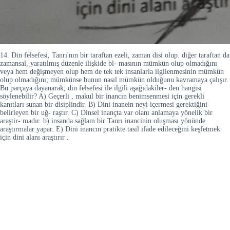
14. Din felsefesi, Tanrı'nın bir taraftan ezeli, zaman disi olup. diğer taraftan da
zamansal, yaratılmış düzenle ilişkide bl- masının mümkün olup olmadığını
veya hem değişmeyen olup hem de tek tek insanlarla ilgilenmesinin mümkün
olup olmadığını; mümkünse bunun nasıl mümkün olduğunu kavramaya çalışır.
Bu parçaya dayanarak, din felsefesi ile ilgili aşağıdakiler- den hangisi
söylenebilir? A) Geçerli , makul bir inancın benimsenmesi için gerekli
kanıtları sunan bir disiplindir. B) Dini inanein neyi içermesi gerektiğini
belirleyen bir uğ- raştır. C) Dinsel inançta var olanı anlamaya yönelik bir
araştir- madır. b) insanda sağlam bir Tanrı inancinin oluşması yönünde
araştırmalar yapar. E) Dini inancın pratikte tasil ifade edileceğini keşfetmek
için dini alanı araştırır .