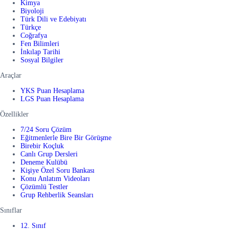
Kimya
Biyoloji
Türk Dili ve Edebiyatı
Türkçe
Coğrafya
Fen Bilimleri
İnkılap Tarihi
Sosyal Bilgiler
Araçlar
YKS Puan Hesaplama
LGS Puan Hesaplama
Özellikler
7/24 Soru Çözüm
Eğitmenlerle Bire Bir Görüşme
Birebir Koçluk
Canlı Grup Dersleri
Deneme Kulübü
Kişiye Özel Soru Bankası
Konu Anlatım Videoları
Çözümlü Testler
Grup Rehberlik Seansları
Sınıflar
12. Sınıf