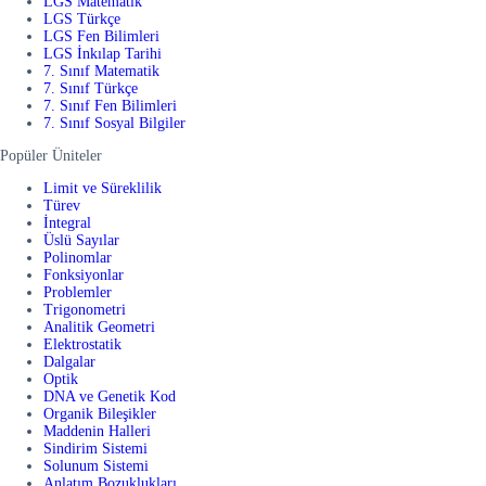
LGS Matematik
LGS Türkçe
LGS Fen Bilimleri
LGS İnkılap Tarihi
7. Sınıf Matematik
7. Sınıf Türkçe
7. Sınıf Fen Bilimleri
7. Sınıf Sosyal Bilgiler
Popüler Üniteler
Limit ve Süreklilik
Türev
İntegral
Üslü Sayılar
Polinomlar
Fonksiyonlar
Problemler
Trigonometri
Analitik Geometri
Elektrostatik
Dalgalar
Optik
DNA ve Genetik Kod
Organik Bileşikler
Maddenin Halleri
Sindirim Sistemi
Solunum Sistemi
Anlatım Bozuklukları