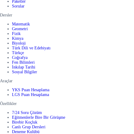
Paketler
Sorular
Dersler
Matematik
Geometri
Fizik
Kimya
Biyoloji
Türk Dili ve Edebiyatı
Türkçe
Coğrafya
Fen Bilimleri
İnkılap Tarihi
Sosyal Bilgiler
Araçlar
YKS Puan Hesaplama
LGS Puan Hesaplama
Özellikler
7/24 Soru Çözüm
Eğitmenlerle Bire Bir Görüşme
Birebir Koçluk
Canlı Grup Dersleri
Deneme Kulübü