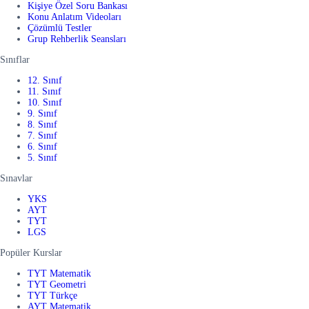
Kişiye Özel Soru Bankası
Konu Anlatım Videoları
Çözümlü Testler
Grup Rehberlik Seansları
Sınıflar
12. Sınıf
11. Sınıf
10. Sınıf
9. Sınıf
8. Sınıf
7. Sınıf
6. Sınıf
5. Sınıf
Sınavlar
YKS
AYT
TYT
LGS
Popüler Kurslar
TYT Matematik
TYT Geometri
TYT Türkçe
AYT Matematik