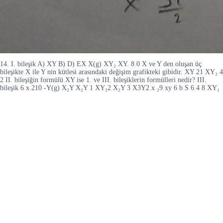
14. I. bileşik A) XY B) D) EX X(g) XY₂ XY. 8 0 X ve Y den oluşan üç
bileşikte X ile Y nin kütlesi arasındaki değişim grafikteki gibidir. XY 21 XY₂ 4
2 II. bileşiğin formülü XY ise 1. ve III. bileşiklerin formülleri nedir? III.
bileşik 6 x 210 -Y(g) X₂Y X₂Y 1 XY₂2 X₂Y 3 X3Y2 x ₂9 xy 6 b S 6 4 8 XY₁