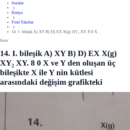
Sorular
Kimya
Fosil Yakıtlar
14. I. bileşik A) XY B) D) EX X(g) XY₂ XY. 8 0 X...
Soru:
14. I. bileşik A) XY B) D) EX X(g)
XY₂ XY. 8 0 X ve Y den oluşan üç
bileşikte X ile Y nin kütlesi
arasındaki değişim grafikteki