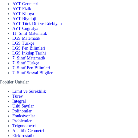
AYT Geometri
AYT Fizik
AYT Kimya
AYT Biyoloji
AYT Türk Dili ve Edebiyatı
AYT Coğrafya
11. Sınıf Matematik
LGS Matematik
LGS Türkçe
LGS Fen Bilimleri
LGS İnkılap Tarihi
7. Sınıf Matematik
7. Sınıf Türkçe
7. Sınıf Fen Bilimleri
7. Sınıf Sosyal Bilgiler
Popüler Üniteler
Limit ve Süreklilik
Türev
İntegral
Üslü Sayılar
Polinomlar
Fonksiyonlar
Problemler
Trigonometri
Analitik Geometri
Elektrostatik