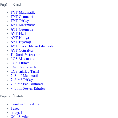
Popüler Kurslar
TYT Matematik
TYT Geometri
TYT Türkçe
AYT Matematik
AYT Geometri
AYT Fizik
AYT Kimya
AYT Biyoloji
AYT Türk Dili ve Edebiyatı
AYT Coğrafya
11. Sınıf Matematik
LGS Matematik
LGS Türkçe
LGS Fen Bilimleri
LGS İnkılap Tarihi
7. Sınıf Matematik
7. Sınıf Türkçe
7. Sınıf Fen Bilimleri
7. Sınıf Sosyal Bilgiler
Popüler Üniteler
Limit ve Süreklilik
Türev
İntegral
Üslü Sayılar