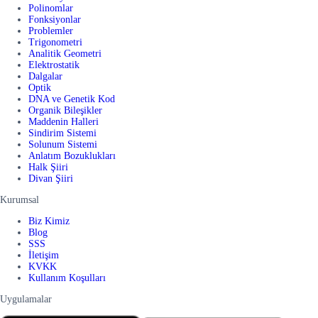
Polinomlar
Fonksiyonlar
Problemler
Trigonometri
Analitik Geometri
Elektrostatik
Dalgalar
Optik
DNA ve Genetik Kod
Organik Bileşikler
Maddenin Halleri
Sindirim Sistemi
Solunum Sistemi
Anlatım Bozuklukları
Halk Şiiri
Divan Şiiri
Kurumsal
Biz Kimiz
Blog
SSS
İletişim
KVKK
Kullanım Koşulları
Uygulamalar