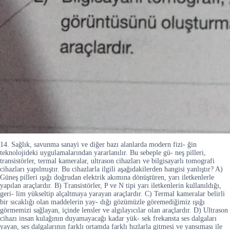
14. Sağlık, savunma sanayi ve diğer bazı alanlarda modern fizi- ğin
teknolojideki uygulamalarından yararlanılır. Bu sebeple gü- neş pilleri,
transistörler, termal kameralar, ultrason cihazları ve bilgisayarlı tomografi
cihazları yapılmıştır. Bu cihazlarla ilgili aşağıdakilerden hangisi yanlıştır? A)
Güneş pilleri ışığı doğrudan elektrik akımına dönüştüren, yarı iletkenlerle
yapılan araçlardır. B) Transistörler, P ve N tipi yarı iletkenlerin kullanıldığı,
geri- lim yükseltip alçaltmaya yarayan araçlardır. C) Termal kameralar belirli
bir sıcaklığı olan maddelerin yay- dığı gözümüzle göremediğimiz ışığı
görmemizi sağlayan, içinde lensler ve algılayıcılar olan araçlardır. D) Ultrason
cihazı insan kulağının duyamayacağı kadar yük- sek frekansta ses dalgaları
yayan, ses dalgalarının farklı ortamda farklı hızlarla gitmesi ve yansıması ile