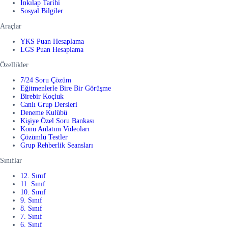
İnkılap Tarihi
Sosyal Bilgiler
Araçlar
YKS Puan Hesaplama
LGS Puan Hesaplama
Özellikler
7/24 Soru Çözüm
Eğitmenlerle Bire Bir Görüşme
Birebir Koçluk
Canlı Grup Dersleri
Deneme Kulübü
Kişiye Özel Soru Bankası
Konu Anlatım Videoları
Çözümlü Testler
Grup Rehberlik Seansları
Sınıflar
12. Sınıf
11. Sınıf
10. Sınıf
9. Sınıf
8. Sınıf
7. Sınıf
6. Sınıf