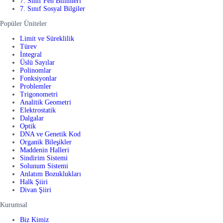
7. Sınıf Fen Bilimleri
7. Sınıf Sosyal Bilgiler
Popüler Üniteler
Limit ve Süreklilik
Türev
İntegral
Üslü Sayılar
Polinomlar
Fonksiyonlar
Problemler
Trigonometri
Analitik Geometri
Elektrostatik
Dalgalar
Optik
DNA ve Genetik Kod
Organik Bileşikler
Maddenin Halleri
Sindirim Sistemi
Solunum Sistemi
Anlatım Bozuklukları
Halk Şiiri
Divan Şiiri
Kurumsal
Biz Kimiz