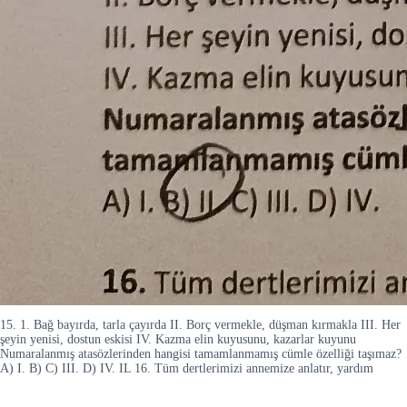
15. 1. Bağ bayırda, tarla çayırda II. Borç vermekle, düşman kırmakla III. Her
şeyin yenisi, dostun eskisi IV. Kazma elin kuyusunu, kazarlar kuyunu
Numaralanmış atasözlerinden hangisi tamamlanmamış cümle özelliği taşımaz?
A) I. B) C) III. D) IV. IL 16. Tüm dertlerimizi annemize anlatır, yardım