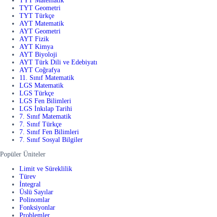
TYT Matematik
TYT Geometri
TYT Türkçe
AYT Matematik
AYT Geometri
AYT Fizik
AYT Kimya
AYT Biyoloji
AYT Türk Dili ve Edebiyatı
AYT Coğrafya
11. Sınıf Matematik
LGS Matematik
LGS Türkçe
LGS Fen Bilimleri
LGS İnkılap Tarihi
7. Sınıf Matematik
7. Sınıf Türkçe
7. Sınıf Fen Bilimleri
7. Sınıf Sosyal Bilgiler
Popüler Üniteler
Limit ve Süreklilik
Türev
İntegral
Üslü Sayılar
Polinomlar
Fonksiyonlar
Problemler