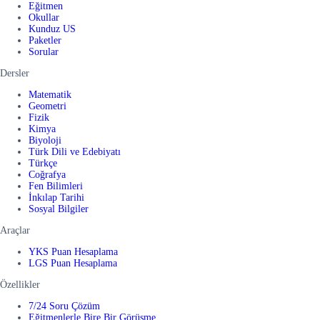
Eğitmen
Okullar
Kunduz US
Paketler
Sorular
Dersler
Matematik
Geometri
Fizik
Kimya
Biyoloji
Türk Dili ve Edebiyatı
Türkçe
Coğrafya
Fen Bilimleri
İnkılap Tarihi
Sosyal Bilgiler
Araçlar
YKS Puan Hesaplama
LGS Puan Hesaplama
Özellikler
7/24 Soru Çözüm
Eğitmenlerle Bire Bir Görüşme