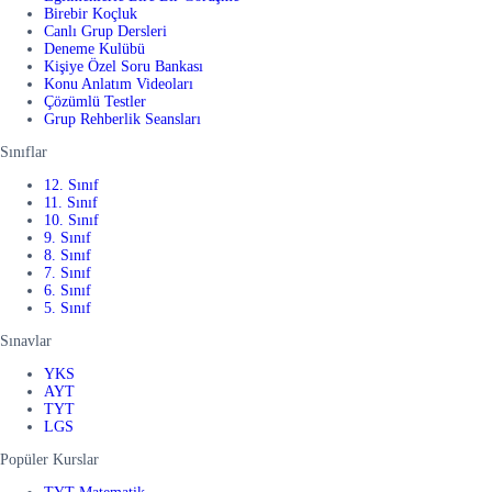
Birebir Koçluk
Canlı Grup Dersleri
Deneme Kulübü
Kişiye Özel Soru Bankası
Konu Anlatım Videoları
Çözümlü Testler
Grup Rehberlik Seansları
Sınıflar
12. Sınıf
11. Sınıf
10. Sınıf
9. Sınıf
8. Sınıf
7. Sınıf
6. Sınıf
5. Sınıf
Sınavlar
YKS
AYT
TYT
LGS
Popüler Kurslar