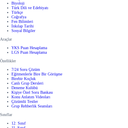
Biyoloji
Türk Dili ve Edebiyatı
Türkçe
Coğrafya
Fen Bilimleri
İnkılap Tarihi
Sosyal Bilgiler
Araçlar
YKS Puan Hesaplama
LGS Puan Hesaplama
Özellikler
7/24 Soru Çözüm
Eğitmenlerle Bire Bir Görüşme
Birebir Koçluk
Canlı Grup Dersleri
Deneme Kulübü
Kişiye Özel Soru Bankası
Konu Anlatım Videoları
Çözümlü Testler
Grup Rehberlik Seansları
Sınıflar
12. Sınıf
11. Sınıf