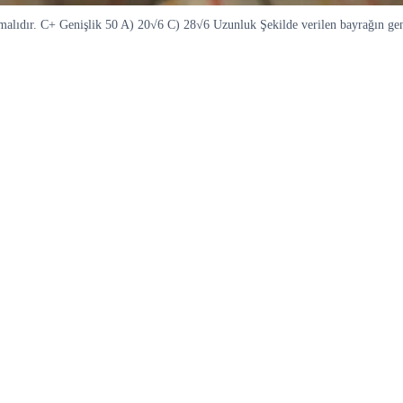
lmalıdır. C+ Genişlik 50 A) 20√6 C) 28√6 Uzunluk Şekilde verilen bayrağın ge