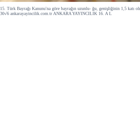
15. Türk Bayrağı Kanunu'na göre bayrağın uzunlu- ğu, genişliğinin 1,5 katı o
30√6 ankarayayincilik.com.tr ANKARA YAYINCILIK 16. A L